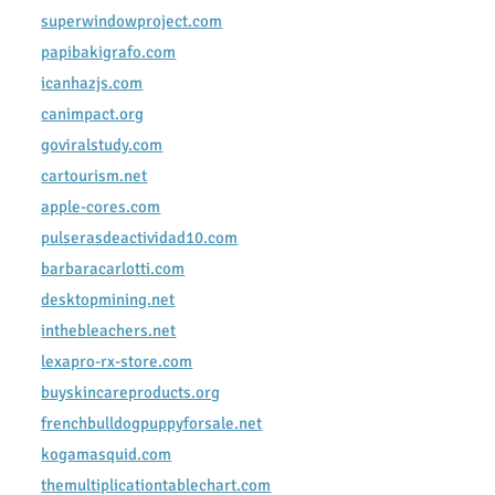
superwindowproject.com
papibakigrafo.com
icanhazjs.com
canimpact.org
goviralstudy.com
cartourism.net
apple-cores.com
pulserasdeactividad10.com
barbaracarlotti.com
desktopmining.net
inthebleachers.net
lexapro-rx-store.com
buyskincareproducts.org
frenchbulldogpuppyforsale.net
kogamasquid.com
themultiplicationtablechart.com