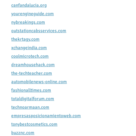
canfandalucia.org
yourengineguide.com
nybreakings.com
outstationcabsservices.com
thekrtagy.com
xchangeindia.com
coolmicrotech.com
dreamhousehack.com
the-techteacher.com
automobilenews-online.com
fashionalltimes.com
totaldigitalforum.com
technoarmaan.com
empresasposicionamientoweb.com
tonybestcosmetics.com
buzznc.com