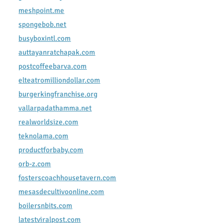
meshpoint.me
spongebob.net
busyboxintl.com
auttayanratchapak.com
postcoffeebarva.com
elteatromilliondollar.com
burgerkingfranchise.org
vallarpadathamma.net
realworldsize.com
teknolama.com
productforbaby.com
orb-z.com
fosterscoachhousetavern.com
mesasdecultivoonline.com
boilersnbits.com
latestviralpost.com