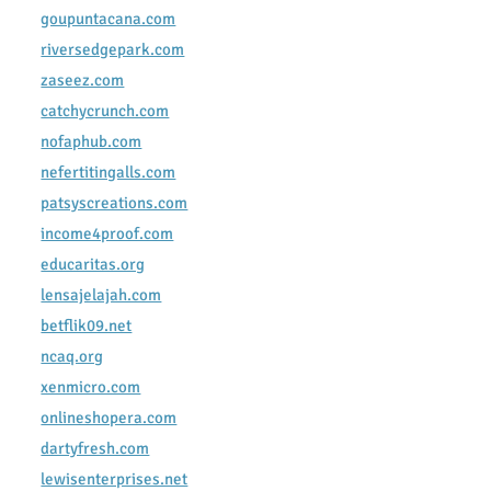
goupuntacana.com
riversedgepark.com
zaseez.com
catchycrunch.com
nofaphub.com
nefertitingalls.com
patsyscreations.com
income4proof.com
educaritas.org
lensajelajah.com
betflik09.net
ncaq.org
xenmicro.com
onlineshopera.com
dartyfresh.com
lewisenterprises.net