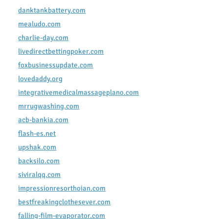
danktankbattery.com
mealudo.com
charlie-day.com
livedirectbettingpoker.com
foxbusinessupdate.com
lovedaddy.org
integrativemedicalmassageplano.com
mrrugwashing.com
acb-bankia.com
flash-es.net
upshak.com
backsilo.com
siviralqq.com
impressionresorthoian.com
bestfreakingclothesever.com
falling-film-evaporator.com