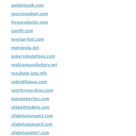
gadgetspak.com
gearsngadget.com
hireseodoctor.com
lapsfit.com
levelup-fast.com
mytreepla.net
pokersimulations.com
replicamanufactory.net
rezultate-loto.info
splendifulous.com
sportsrecords4u.com
topceleberites.com
ufabetting8m4.com
ufabetunionum3.com
ufabetvalueum3.com
ufabetvaultm7.com