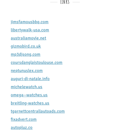
LINKS
jimsfamousbbq.com
libertywalk-usa.com
australiamovie.net
gizmobird.co.uk
mp3djsong.com
coursdanglaistoulouse.com
neptunuslex.com
auguri-di-natale.info
michelewatch.us
omega--watches.us
breitling-watches.us
tgarnettcentrallautoads.com
fixadvert.com
autopluz.co