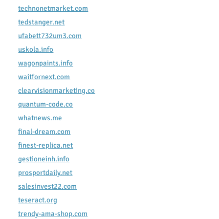
technonetmarket.com
tedstanger.net
ufabett732um3.com
uskola.info
wagonpaints.info
waitfornext.com
clearvisionmarketing.co
quantum-code.co
whatnews.me
final-dream.com
finest-replica.net
gestioneinh.info
prosportdaily.net
salesinvest22.com
teseract.org
trendy-ama-shop.com