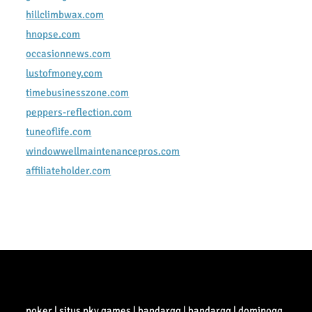
hillclimbwax.com
hnopse.com
occasionnews.com
lustofmoney.com
timebusinesszone.com
peppers-reflection.com
tuneoflife.com
windowwellmaintenancepros.com
affiliateholder.com
poker
|
situs pkv games
|
bandarqq
|
bandarqq
|
dominoqq