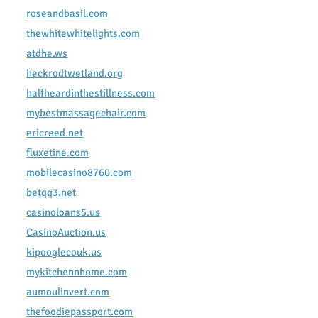
roseandbasil.com
thewhitewhitelights.com
atdhe.ws
heckrodtwetland.org
halfheardinthestillness.com
mybestmassagechair.com
ericreed.net
fluxetine.com
mobilecasino8760.com
betqq3.net
casinoloans5.us
CasinoAuction.us
kipooglecouk.us
mykitchennhome.com
aumoulinvert.com
thefoodiepassport.com