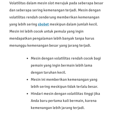
Volatilitas dalam mesin slot merujuk pada seberapa besar
dan seberapa sering kemenangan terjadi. Mesin dengan
volatilitas rendah cenderung memberikan kemenangan
yang lebih sering
sbobet
meskipun dalam jumlah kecil.
Mesin ini lebih cocok untuk pemula yang ingin
mendapatkan pengalaman lebih banyak tanpa harus
menunggu kemenangan besar yang jarang terjadi.
Mesin dengan volatilitas rendah cocok bagi
pemain yang ingin bermain lebih lama
dengan taruhan kecil.
Mesin ini memberikan kemenangan yang
lebih sering meskipun tidak terlalu besar.
Hindari mesin dengan volatilitas tinggi jika
Anda baru pertama kali bermain, karena
kemenangan lebih jarang terjadi.