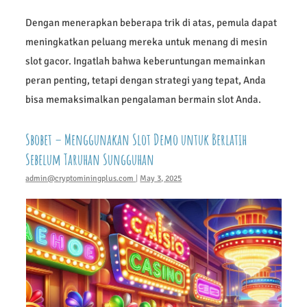
Dengan menerapkan beberapa trik di atas, pemula dapat
meningkatkan peluang mereka untuk menang di mesin
slot gacor. Ingatlah bahwa keberuntungan memainkan
peran penting, tetapi dengan strategi yang tepat, Anda
bisa memaksimalkan pengalaman bermain slot Anda.
Sbobet – Menggunakan Slot Demo untuk Berlatih
Sebelum Taruhan Sungguhan
admin@cryptominingplus.com
|
May 3, 2025