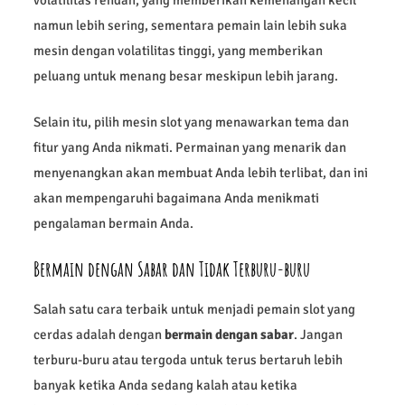
volatilitas rendah, yang memberikan kemenangan kecil
namun lebih sering, sementara pemain lain lebih suka
mesin dengan volatilitas tinggi, yang memberikan
peluang untuk menang besar meskipun lebih jarang.
Selain itu, pilih mesin slot yang menawarkan tema dan
fitur yang Anda nikmati. Permainan yang menarik dan
menyenangkan akan membuat Anda lebih terlibat, dan ini
akan mempengaruhi bagaimana Anda menikmati
pengalaman bermain Anda.
Bermain dengan Sabar dan Tidak Terburu-buru
Salah satu cara terbaik untuk menjadi pemain slot yang
cerdas adalah dengan
bermain dengan sabar
. Jangan
terburu-buru atau tergoda untuk terus bertaruh lebih
banyak ketika Anda sedang kalah atau ketika