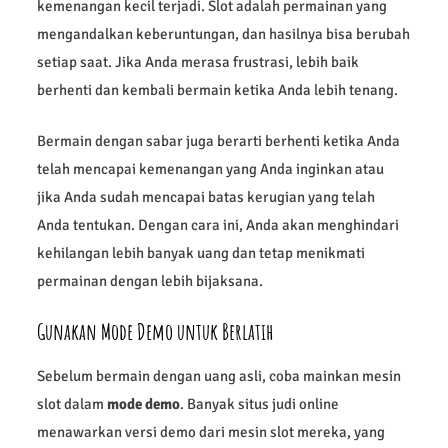
kemenangan kecil terjadi. Slot adalah permainan yang
mengandalkan keberuntungan, dan hasilnya bisa berubah
setiap saat. Jika Anda merasa frustrasi, lebih baik
berhenti dan kembali bermain ketika Anda lebih tenang.
Bermain dengan sabar juga berarti berhenti ketika Anda
telah mencapai kemenangan yang Anda inginkan atau
jika Anda sudah mencapai batas kerugian yang telah
Anda tentukan. Dengan cara ini, Anda akan menghindari
kehilangan lebih banyak uang dan tetap menikmati
permainan dengan lebih bijaksana.
Gunakan Mode Demo untuk Berlatih
Sebelum bermain dengan uang asli, coba mainkan mesin
slot dalam
mode demo
. Banyak situs judi online
menawarkan versi demo dari mesin slot mereka, yang