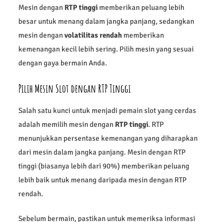
Mesin dengan
RTP tinggi
memberikan peluang lebih
besar untuk menang dalam jangka panjang, sedangkan
mesin dengan
volatilitas rendah
memberikan
kemenangan kecil lebih sering. Pilih mesin yang sesuai
dengan gaya bermain Anda.
Pilih Mesin Slot dengan RTP Tinggi
Salah satu kunci untuk menjadi pemain slot yang cerdas
adalah memilih mesin dengan
RTP tinggi
. RTP
menunjukkan persentase kemenangan yang diharapkan
dari mesin dalam jangka panjang. Mesin dengan RTP
tinggi (biasanya lebih dari 90%) memberikan peluang
lebih baik untuk menang daripada mesin dengan RTP
rendah.
Sebelum bermain, pastikan untuk memeriksa informasi