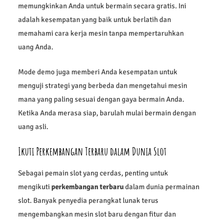
memungkinkan Anda untuk bermain secara gratis. Ini
adalah kesempatan yang baik untuk berlatih dan
memahami cara kerja mesin tanpa mempertaruhkan
uang Anda.
Mode demo juga memberi Anda kesempatan untuk
menguji strategi yang berbeda dan mengetahui mesin
mana yang paling sesuai dengan gaya bermain Anda.
Ketika Anda merasa siap, barulah mulai bermain dengan
uang asli.
Ikuti Perkembangan Terbaru dalam Dunia Slot
Sebagai pemain slot yang cerdas, penting untuk
mengikuti
perkembangan terbaru
dalam dunia permainan
slot. Banyak penyedia perangkat lunak terus
mengembangkan mesin slot baru dengan fitur dan