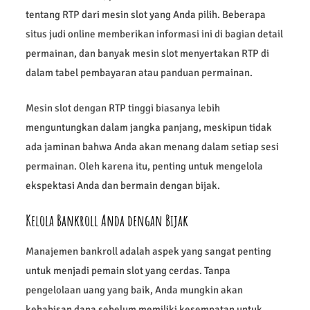
tentang RTP dari mesin slot yang Anda pilih. Beberapa
situs judi online memberikan informasi ini di bagian detail
permainan, dan banyak mesin slot menyertakan RTP di
dalam tabel pembayaran atau panduan permainan.
Mesin slot dengan RTP tinggi biasanya lebih
menguntungkan dalam jangka panjang, meskipun tidak
ada jaminan bahwa Anda akan menang dalam setiap sesi
permainan. Oleh karena itu, penting untuk mengelola
ekspektasi Anda dan bermain dengan bijak.
Kelola Bankroll Anda dengan Bijak
Manajemen bankroll adalah aspek yang sangat penting
untuk menjadi pemain slot yang cerdas. Tanpa
pengelolaan uang yang baik, Anda mungkin akan
kehabisan dana sebelum memiliki kesempatan untuk