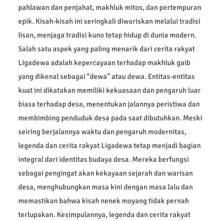
pahlawan dan penjahat, makhluk mitos, dan pertempuran
epik. Kisah-kisah ini seringkali diwariskan melalui tradisi
lisan, menjaga tradisi kuno tetap hidup di dunia modern.
Salah satu aspek yang paling menarik dari cerita rakyat
Ligadewa adalah kepercayaan terhadap makhluk gaib
yang dikenal sebagai “dewa” atau dewa. Entitas-entitas
kuat ini dikatakan memiliki kekuasaan dan pengaruh luar
biasa terhadap desa, menentukan jalannya peristiwa dan
membimbing penduduk desa pada saat dibutuhkan. Meski
seiring berjalannya waktu dan pengaruh modernitas,
legenda dan cerita rakyat Ligadewa tetap menjadi bagian
integral dari identitas budaya desa. Mereka berfungsi
sebagai pengingat akan kekayaan sejarah dan warisan
desa, menghubungkan masa kini dengan masa lalu dan
memastikan bahwa kisah nenek moyang tidak pernah
terlupakan. Kesimpulannya, legenda dan cerita rakyat