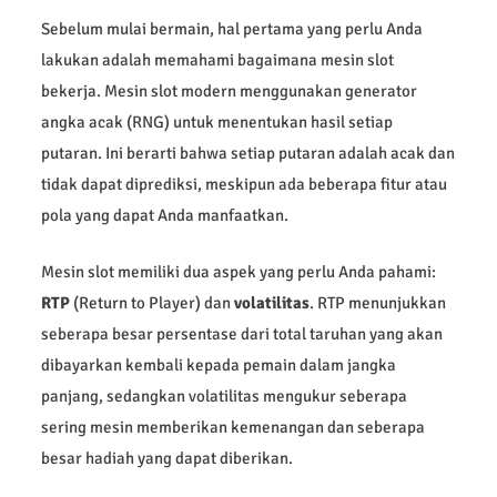
Sebelum mulai bermain, hal pertama yang perlu Anda
lakukan adalah memahami bagaimana mesin slot
bekerja. Mesin slot modern menggunakan generator
angka acak (RNG) untuk menentukan hasil setiap
putaran. Ini berarti bahwa setiap putaran adalah acak dan
tidak dapat diprediksi, meskipun ada beberapa fitur atau
pola yang dapat Anda manfaatkan.
Mesin slot memiliki dua aspek yang perlu Anda pahami:
RTP
(Return to Player) dan
volatilitas
. RTP menunjukkan
seberapa besar persentase dari total taruhan yang akan
dibayarkan kembali kepada pemain dalam jangka
panjang, sedangkan volatilitas mengukur seberapa
sering mesin memberikan kemenangan dan seberapa
besar hadiah yang dapat diberikan.