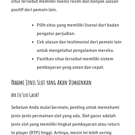
situs tersebut memiliki lisensi resmi dan banyak ulasan
positif dari pemain lain.
Pilih situs yang memiliki lisensi dari badan
pengatur perjudian.
Cek ulasan dan testimonial dari pemain lain
untuk mengetahui pengalaman mereka.
Pastikan situs tersebut memiliki sistem
pembayaran yang aman dan cepat.
Pahami Jenis Slot yang Akan Dimainkan
Apa Itu Slot Gacor?
Sebelum Anda mulai bermain, penting untuk memahami
jenis-jenis permainan slot yang ada. Slot gacor adalah
jenis slot yang memiliki tingkat pembayaran atau return
to player (RTP) tinggi. Artinya, mesin ini lebih sering