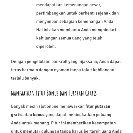
mendapatkan kemenangan besar,
pertimbangkan untuk berhenti sejenak dan
menyimpan sebagian kemenangan Anda.
Hal ini akan membantu Anda menghindari
kehilangan semua uang yang telah
diperoleh.
Dengan pengelolaan bankroll yang bijaksana, Anda dapat
terus bermain dengan nyaman tanpa takut kehilangan
terlalu banyak.
Manfaatkan Fitur Bonus dan Putaran Gratis
Banyak mesin slot online menawarkan fitur
putaran
gratis
atau
bonus
yang dapat meningkatkan peluang
Anda untuk menang. Fitur ini memberikan kesempatan
untuk memutar gulungan tanpa harus bertaruh uang Anda