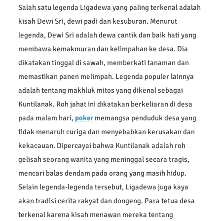
Salah satu legenda Ligadewa yang paling terkenal adalah
kisah Dewi Sri, dewi padi dan kesuburan. Menurut
legenda, Dewi Sri adalah dewa cantik dan baik hati yang
membawa kemakmuran dan kelimpahan ke desa. Dia
dikatakan tinggal di sawah, memberkati tanaman dan
memastikan panen melimpah. Legenda populer lainnya
adalah tentang makhluk mitos yang dikenal sebagai
Kuntilanak. Roh jahat ini dikatakan berkeliaran di desa
pada malam hari,
poker
memangsa penduduk desa yang
tidak menaruh curiga dan menyebabkan kerusakan dan
kekacauan. Dipercayai bahwa Kuntilanak adalah roh
gelisah seorang wanita yang meninggal secara tragis,
mencari balas dendam pada orang yang masih hidup.
Selain legenda-legenda tersebut, Ligadewa juga kaya
akan tradisi cerita rakyat dan dongeng. Para tetua desa
terkenal karena kisah menawan mereka tentang