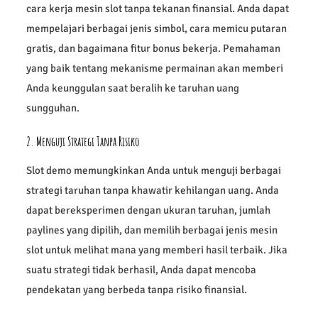
cara kerja mesin slot tanpa tekanan finansial. Anda dapat
mempelajari berbagai jenis simbol, cara memicu putaran
gratis, dan bagaimana fitur bonus bekerja. Pemahaman
yang baik tentang mekanisme permainan akan memberi
Anda keunggulan saat beralih ke taruhan uang
sungguhan.
2.
Menguji Strategi Tanpa Risiko
Slot demo memungkinkan Anda untuk menguji berbagai
strategi taruhan tanpa khawatir kehilangan uang. Anda
dapat bereksperimen dengan ukuran taruhan, jumlah
paylines yang dipilih, dan memilih berbagai jenis mesin
slot untuk melihat mana yang memberi hasil terbaik. Jika
suatu strategi tidak berhasil, Anda dapat mencoba
pendekatan yang berbeda tanpa risiko finansial.