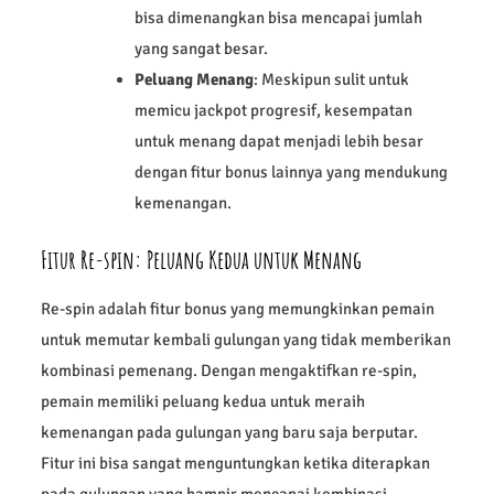
bisa dimenangkan bisa mencapai jumlah
yang sangat besar.
Peluang Menang
: Meskipun sulit untuk
memicu jackpot progresif, kesempatan
untuk menang dapat menjadi lebih besar
dengan fitur bonus lainnya yang mendukung
kemenangan.
Fitur Re-spin: Peluang Kedua untuk Menang
Re-spin adalah fitur bonus yang memungkinkan pemain
untuk memutar kembali gulungan yang tidak memberikan
kombinasi pemenang. Dengan mengaktifkan re-spin,
pemain memiliki peluang kedua untuk meraih
kemenangan pada gulungan yang baru saja berputar.
Fitur ini bisa sangat menguntungkan ketika diterapkan
pada gulungan yang hampir mencapai kombinasi