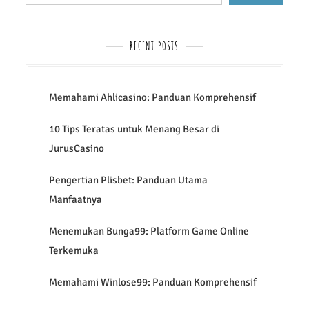
a
t
i
RECENT POSTS
o
n
Memahami Ahlicasino: Panduan Komprehensif
10 Tips Teratas untuk Menang Besar di
JurusCasino
Pengertian Plisbet: Panduan Utama
Manfaatnya
Menemukan Bunga99: Platform Game Online
Terkemuka
Memahami Winlose99: Panduan Komprehensif