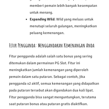
memberi pemain lebih banyak kesempatan
untuk menang.
Expanding Wild
: Wild yang meluas untuk
menutupi seluruh gulungan, meningkatkan
peluang kemenangan.
Fitur Pengganda: Menggandakan Kemenangan Anda
Fitur pengganda adalah salah satu bonus yang sering
ditemukan dalam permainan PG Slot. Fitur ini
meningkatkan jumlah kemenangan yang diperoleh
pemain dalam satu putaran. Sebagai contoh, jika
pengganda x2 aktif, semua kemenangan yang didapatkan
pada putaran tersebut akan digandakan dua kali lipat.
Fitur pengganda bisa sangat menguntungkan, terutama
saat putaran bonus atau putaran gratis diaktifkan.