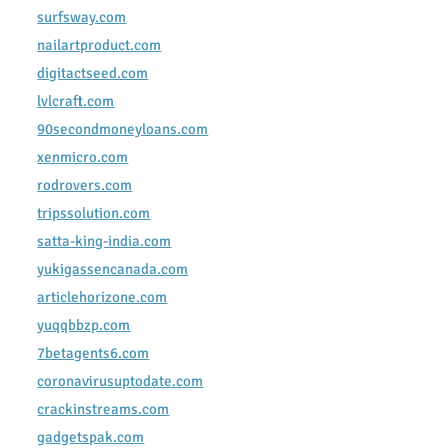
surfsway.com
nailartproduct.com
digitactseed.com
lvlcraft.com
90secondmoneyloans.com
xenmicro.com
rodrovers.com
tripssolution.com
satta-king-india.com
yukigassencanada.com
articlehorizone.com
yuqqbbzp.com
7betagents6.com
coronavirusuptodate.com
crackinstreams.com
gadgetspak.com