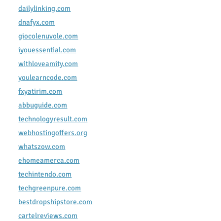
dailylinking.com
dnafyx.com
giocolenuvole.com
iyouessential.com
withloveamity.com
youlearncode.com
fxyatirim.com
abbuguide.com
technologyresult.com
webhostingoffers.org
whatszow.com
ehomeamerca.com
techintendo.com
techgreenpure.com
bestdropshipstore.com
cartelreviews.com