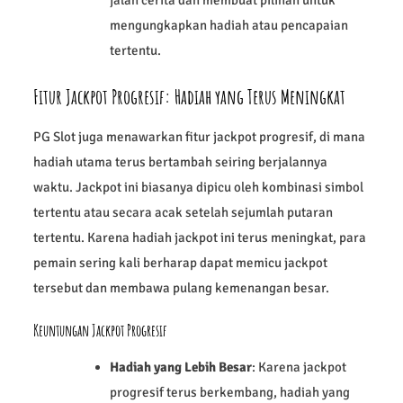
jalan cerita dan membuat pilihan untuk
mengungkapkan hadiah atau pencapaian
tertentu.
Fitur Jackpot Progresif: Hadiah yang Terus Meningkat
PG Slot juga menawarkan fitur jackpot progresif, di mana
hadiah utama terus bertambah seiring berjalannya
waktu. Jackpot ini biasanya dipicu oleh kombinasi simbol
tertentu atau secara acak setelah sejumlah putaran
tertentu. Karena hadiah jackpot ini terus meningkat, para
pemain sering kali berharap dapat memicu jackpot
tersebut dan membawa pulang kemenangan besar.
Keuntungan Jackpot Progresif
Hadiah yang Lebih Besar
: Karena jackpot
progresif terus berkembang, hadiah yang