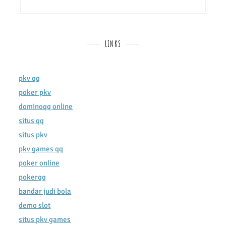
LINKS
pkv qq
poker pkv
dominoqq online
situs qq
situs pkv
pkv games qq
poker online
pokerqq
bandar judi bola
demo slot
situs pkv games