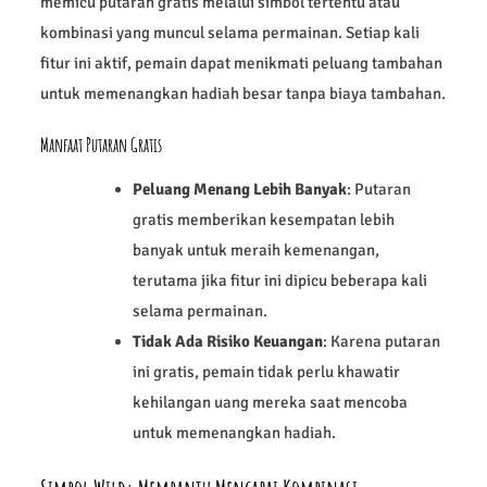
memicu putaran gratis melalui simbol tertentu atau
kombinasi yang muncul selama permainan. Setiap kali
fitur ini aktif, pemain dapat menikmati peluang tambahan
untuk memenangkan hadiah besar tanpa biaya tambahan.
Manfaat Putaran Gratis
Peluang Menang Lebih Banyak
: Putaran
gratis memberikan kesempatan lebih
banyak untuk meraih kemenangan,
terutama jika fitur ini dipicu beberapa kali
selama permainan.
Tidak Ada Risiko Keuangan
: Karena putaran
ini gratis, pemain tidak perlu khawatir
kehilangan uang mereka saat mencoba
untuk memenangkan hadiah.