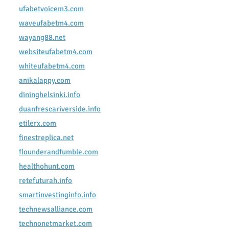
ufabetvoicem3.com
waveufabetm4.com
wayang88.net
websiteufabetm4.com
whiteufabetm4.com
anikalappy.com
dininghelsinki.info
duanfrescariverside.info
etilerx.com
finestreplica.net
flounderandfumble.com
healthohunt.com
retefuturah.info
smartinvestinginfo.info
technewsalliance.com
technonetmarket.com