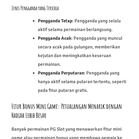
Jenis Pengganda yang Tersedia
Pengganda Tetap
: Pengganda yang selalu
aktif selama permainan berlangsung.
Pengganda Acak
: Pengganda yang muncul
secara acak pada gulungan, memberikan
kejutan dan meningkatkan keseruan
permainan.
Pengganda Perputaran
: Pengganda yang
hanya aktif selama putaran tertentu, seperti
pada fitur putaran gratis.
Fitur Bonus Mini Game: Petualangan Menarik dengan
Hadiah Lebih Besar
Banyak permainan PG Slot yang menawarkan fitur mini
game atau permainan bonus yang membawa pemain ke