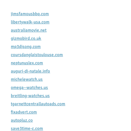
jimsfamousbbq.com
libertywalk-usa.com
australiamovie.net
gizmobird.co.uk
mp3djsong.com
coursdanglaistoulouse.com
neptunuslex.com
auguri-di-natale.info
michelewatch.us
omega--watches.us
breitling-watches.us
tgarnettcentrallautoads.com
fixadvert.com
autopluz.co
save3time-c.com