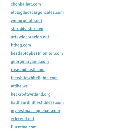
chonbaihat.com
elblogdeoscargonzalez.com
webpromote.net
steroids-store.co
arteydecoracion.net
fithog.com
bestlaptopbestmonitor.com
georginaryland.com
roseandbasil.com
thewhitewhitelights.com
atdhe.ws
heckrodtwetland.org
halfheardinthestillness.com
mybestmassagechair.com
ericreed.net
fluxetine.com