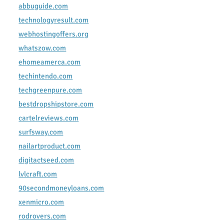
abbuguide.com
technologyresult.com
webhostingoffers.org
whatszow.com
ehomeamerca.com
techintendo.com
techgreenpure.com
bestdropshipstore.com
cartelreviews.com
surfsway.com
nailartproduct.com
digitactseed.com
lvlcraft.com
90secondmoneyloans.com
xenmicro.com
rodrovers.com