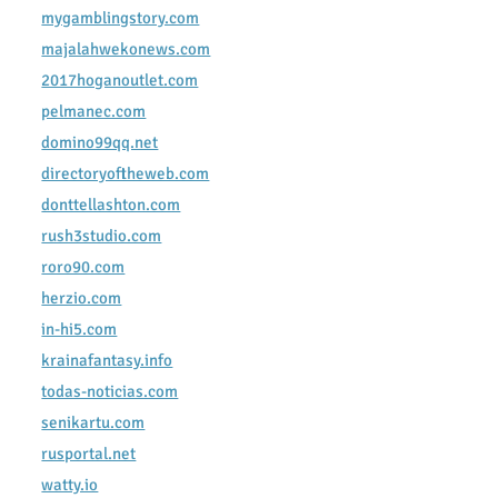
mygamblingstory.com
majalahwekonews.com
2017hoganoutlet.com
pelmanec.com
domino99qq.net
directoryoftheweb.com
donttellashton.com
rush3studio.com
roro90.com
herzio.com
in-hi5.com
krainafantasy.info
todas-noticias.com
senikartu.com
rusportal.net
watty.io