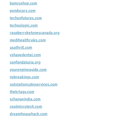
bamzyshop.com
pondycars.com
techonfutures.com
techoologic.com
raspberryketonescanada.org
medihealthrules.com
usathrill.com
vshapedental.com
canfandalucia.org
yourengineguide.com
nybreakings.com
outstationcabsservices.com
thekrtagy.com
xchangeindia.com
coolmicrotech.com
dreamhousehack.com