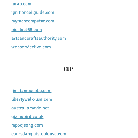
lurab.com
ignitioncoilguide.com
mytechcomputer.com
bioslot168.com
artsandcraftsauthority.com
webservicelive.com
LINKS
jimsfamousbbq.com
libertywalk-usa.com
australiamovie.net
gizmobird.co.uk
mp3djsong.com
coursdanglaistoulouse.com