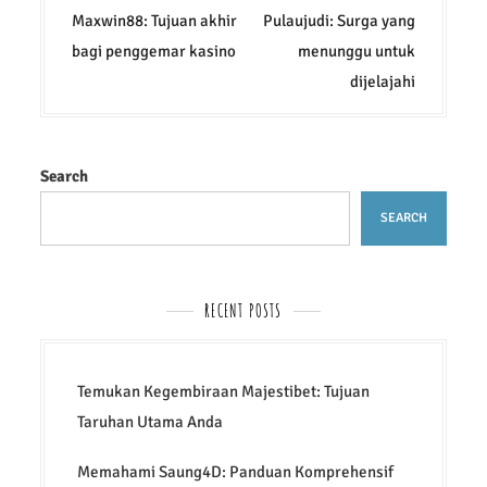
o
Maxwin88: Tujuan akhir
Pulaujudi: Surga yang
s
bagi penggemar kasino
menunggu untuk
t
dijelajahi
n
a
v
Search
i
SEARCH
g
a
t
RECENT POSTS
i
o
Temukan Kegembiraan Majestibet: Tujuan
n
Taruhan Utama Anda
Memahami Saung4D: Panduan Komprehensif