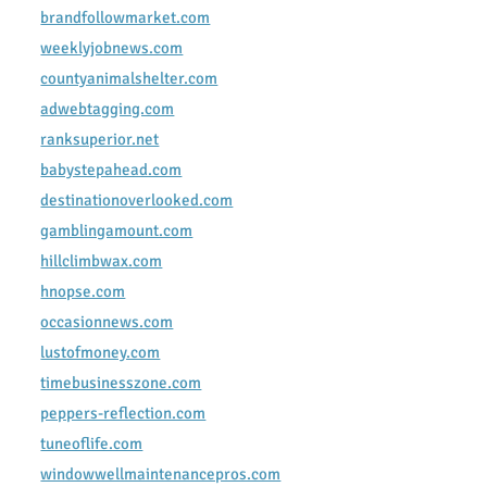
brandfollowmarket.com
weeklyjobnews.com
countyanimalshelter.com
adwebtagging.com
ranksuperior.net
babystepahead.com
destinationoverlooked.com
gamblingamount.com
hillclimbwax.com
hnopse.com
occasionnews.com
lustofmoney.com
timebusinesszone.com
peppers-reflection.com
tuneoflife.com
windowwellmaintenancepros.com