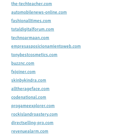
the-techteacher.com
automobilenews-online.com
fashionalltimes.com
totaldigitalforum.com
technoarmaan.com
empresasposicionamientoweb.com
tonybestcosmetics.com
buzznc.com
fxjoiner.com
skinbykindra.com
alltherageface.com
codenational.com
progameexplorer.com
rockislandroastery.com
directselling-pro.com
revenuealarm.com