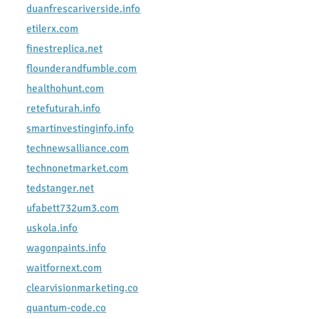
duanfrescariverside.info
etilerx.com
finestreplica.net
flounderandfumble.com
healthohunt.com
retefuturah.info
smartinvestinginfo.info
technewsalliance.com
technonetmarket.com
tedstanger.net
ufabett732um3.com
uskola.info
wagonpaints.info
waitfornext.com
clearvisionmarketing.co
quantum-code.co