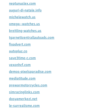
neptunuslex.com
auguri-di-natale.info
michelewatch.us
omega--watches.us
breitling-watches.us
tgarnettcentrallautoads.com
fixadvert.com
autopluz.co
save3time-c.com
vexonhcf.com
demos-pixelsparadise.com
mediatitude.com
prewarmotorcycles.com
simracinglinks.com
dosyamerkezi.net
le-surrealisme.com