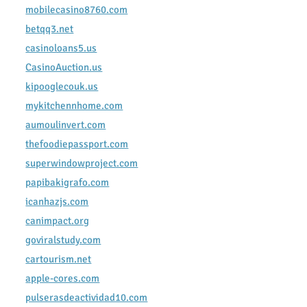
mobilecasino8760.com
betqq3.net
casinoloans5.us
CasinoAuction.us
kipooglecouk.us
mykitchennhome.com
aumoulinvert.com
thefoodiepassport.com
superwindowproject.com
papibakigrafo.com
icanhazjs.com
canimpact.org
goviralstudy.com
cartourism.net
apple-cores.com
pulserasdeactividad10.com