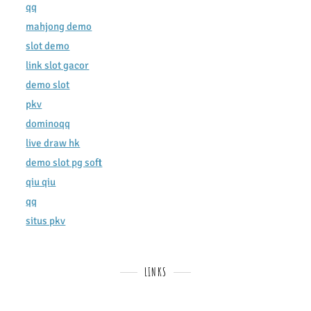
qq
mahjong demo
slot demo
link slot gacor
demo slot
pkv
dominoqq
live draw hk
demo slot pg soft
qiu qiu
qq
situs pkv
LINKS