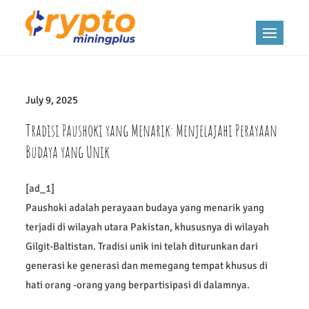
Skip
to
Slot Demo Gratis
Coba demo gratis X500 dari
content
Pragmatic Play malam ini tanpa
Pragmatic Play X500,
risiko rugi. Slot gacor ini
menghadirkan peluang besar
Slot Gacor Malam
July 9, 2025
untuk kemenangan besar.
Tradisi Paushoki yang Menarik: Menjelajahi Perayaan
Ini Tanpa Risiko
Budaya yang Unik
[ad_1]
Paushoki adalah perayaan budaya yang menarik yang
terjadi di wilayah utara Pakistan, khususnya di wilayah
Gilgit-Baltistan. Tradisi unik ini telah diturunkan dari
generasi ke generasi dan memegang tempat khusus di
hati orang -orang yang berpartisipasi di dalamnya.