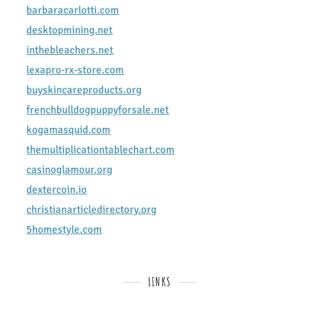
barbaracarlotti.com
desktopmining.net
inthebleachers.net
lexapro-rx-store.com
buyskincareproducts.org
frenchbulldogpuppyforsale.net
kogamasquid.com
themultiplicationtablechart.com
casinoglamour.org
dextercoin.io
christianarticledirectory.org
5homestyle.com
LINKS