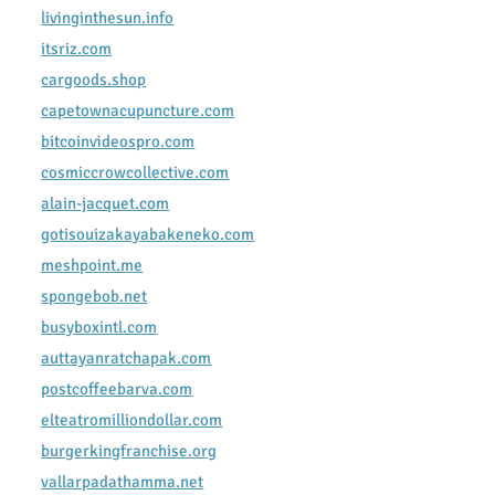
livinginthesun.info
itsriz.com
cargoods.shop
capetownacupuncture.com
bitcoinvideospro.com
cosmiccrowcollective.com
alain-jacquet.com
gotisouizakayabakeneko.com
meshpoint.me
spongebob.net
busyboxintl.com
auttayanratchapak.com
postcoffeebarva.com
elteatromilliondollar.com
burgerkingfranchise.org
vallarpadathamma.net