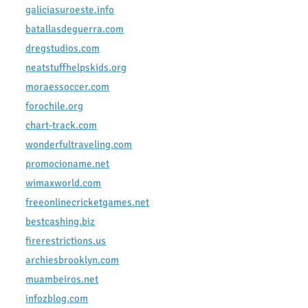
galiciasuroeste.info
batallasdeguerra.com
dregstudios.com
neatstuffhelpskids.org
moraessoccer.com
forochile.org
chart-track.com
wonderfultraveling.com
promocioname.net
wimaxworld.com
freeonlinecricketgames.net
bestcashing.biz
firerestrictions.us
archiesbrooklyn.com
muambeiros.net
infozblog.com