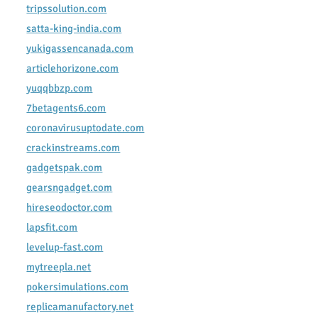
tripssolution.com
satta-king-india.com
yukigassencanada.com
articlehorizone.com
yuqqbbzp.com
7betagents6.com
coronavirusuptodate.com
crackinstreams.com
gadgetspak.com
gearsngadget.com
hireseodoctor.com
lapsfit.com
levelup-fast.com
mytreepla.net
pokersimulations.com
replicamanufactory.net