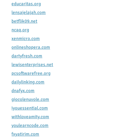
educaritas.org
lensajelajah.com
betflik09.net
ncaq.org
xenmicro.com
onlineshopera.com
dartyfresh.com
lewisenterprises.net
pcsoftwarefree.org
dailylinking.com
dnafyx.com
giocolenuvole.com
iyouessential.com
withloveamity.com
youlearncode.com
fxyatirim.com