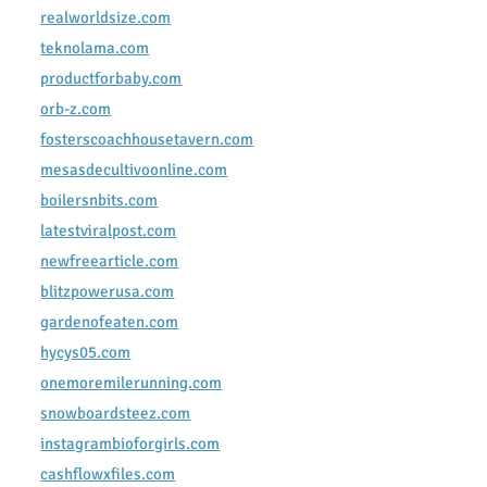
realworldsize.com
teknolama.com
productforbaby.com
orb-z.com
fosterscoachhousetavern.com
mesasdecultivoonline.com
boilersnbits.com
latestviralpost.com
newfreearticle.com
blitzpowerusa.com
gardenofeaten.com
hycys05.com
onemoremilerunning.com
snowboardsteez.com
instagrambioforgirls.com
cashflowxfiles.com