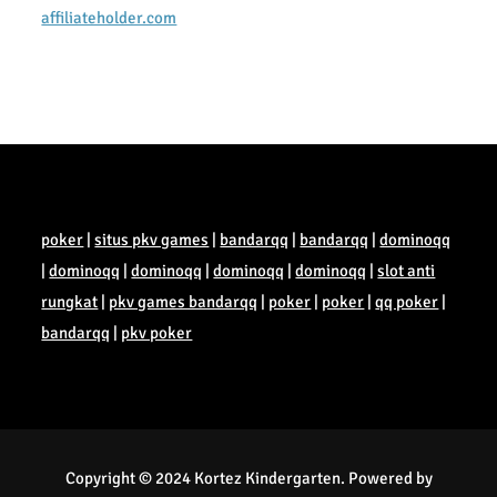
affiliateholder.com
poker
|
situs pkv games
|
bandarqq
|
bandarqq
|
dominoqq
|
dominoqq
|
dominoqq
|
dominoqq
|
dominoqq
|
slot anti
rungkat
|
pkv games bandarqq
|
poker
|
poker
|
qq poker
|
bandarqq
|
pkv poker
Copyright © 2024 Kortez Kindergarten. Powered by