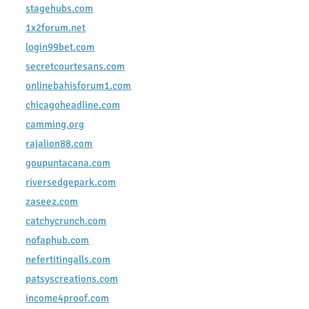
stagehubs.com
1x2forum.net
login99bet.com
secretcourtesans.com
onlinebahisforum1.com
chicagoheadline.com
camming.org
rajalion88.com
goupuntacana.com
riversedgepark.com
zaseez.com
catchycrunch.com
nofaphub.com
nefertitingalls.com
patsyscreations.com
income4proof.com