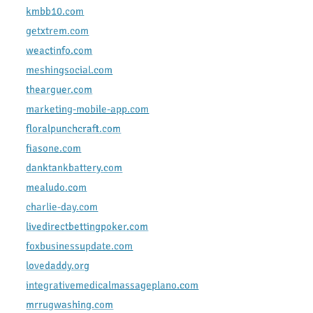
kmbb10.com
getxtrem.com
weactinfo.com
meshingsocial.com
thearguer.com
marketing-mobile-app.com
floralpunchcraft.com
fiasone.com
danktankbattery.com
mealudo.com
charlie-day.com
livedirectbettingpoker.com
foxbusinessupdate.com
lovedaddy.org
integrativemedicalmassageplano.com
mrrugwashing.com