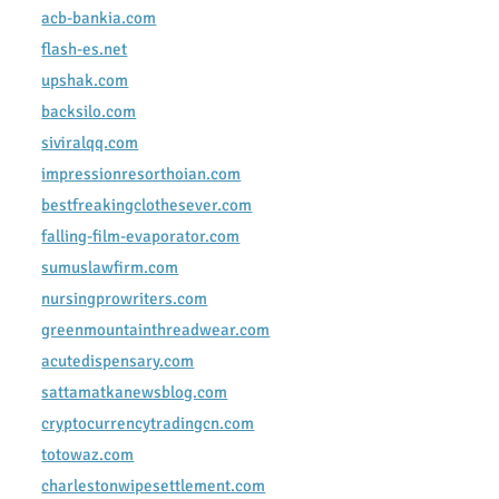
acb-bankia.com
flash-es.net
upshak.com
backsilo.com
siviralqq.com
impressionresorthoian.com
bestfreakingclothesever.com
falling-film-evaporator.com
sumuslawfirm.com
nursingprowriters.com
greenmountainthreadwear.com
acutedispensary.com
sattamatkanewsblog.com
cryptocurrencytradingcn.com
totowaz.com
charlestonwipesettlement.com