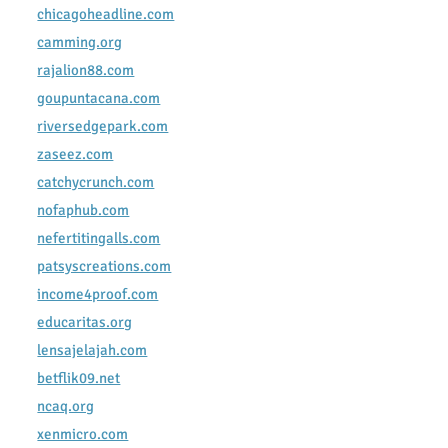
chicagoheadline.com
camming.org
rajalion88.com
goupuntacana.com
riversedgepark.com
zaseez.com
catchycrunch.com
nofaphub.com
nefertitingalls.com
patsyscreations.com
income4proof.com
educaritas.org
lensajelajah.com
betflik09.net
ncaq.org
xenmicro.com