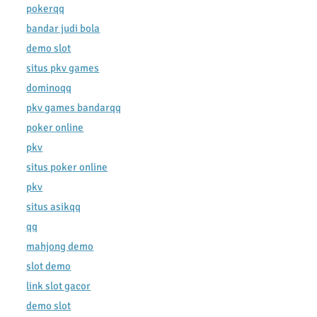
pokerqq
bandar judi bola
demo slot
situs pkv games
dominoqq
pkv games bandarqq
poker online
pkv
situs poker online
pkv
situs asikqq
qq
mahjong demo
slot demo
link slot gacor
demo slot