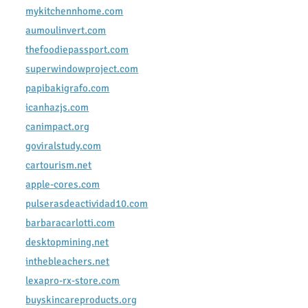
mykitchennhome.com
aumoulinvert.com
thefoodiepassport.com
superwindowproject.com
papibakigrafo.com
icanhazjs.com
canimpact.org
goviralstudy.com
cartourism.net
apple-cores.com
pulserasdeactividad10.com
barbaracarlotti.com
desktopmining.net
inthebleachers.net
lexapro-rx-store.com
buyskincareproducts.org