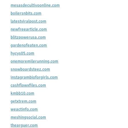
mesasdecultivoonline.com
boilersnbits.com
latestviralpost.com
newfreearticle.com
blitzpowerusa.com
gardenofeaten.com
hycys05.com
onemoremilerunning.com
snowboardsteez.com
instagrambioforgirls.com
cashflowxfiles.com
kmbb10.com
getxtrem.com
weactinfo.com
meshingsocial.com
thearguer.com