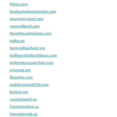
fithog.com
bestlaptopbestmonitor.com
georginaryland.com
roseandbasil.com
thewhitewhitelights.com
atdhe.ws
heckrodtwetland.org
halfheardinthestillness.com
mybestmassagechair.com
ericreed.net
fluxetine.com
mobilecasino8760.com
betqq3.net
casinoloans5.us
CasinoAuction.us
kipooglecouk.us