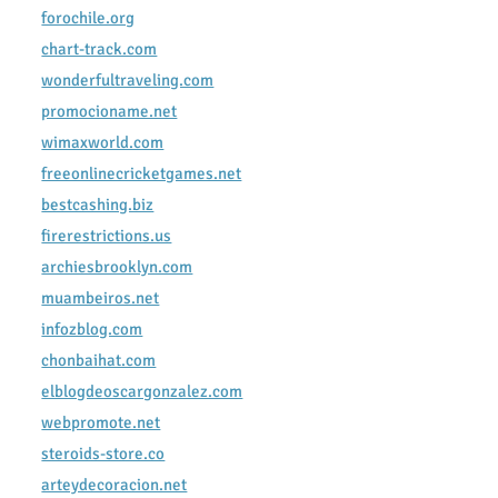
forochile.org
chart-track.com
wonderfultraveling.com
promocioname.net
wimaxworld.com
freeonlinecricketgames.net
bestcashing.biz
firerestrictions.us
archiesbrooklyn.com
muambeiros.net
infozblog.com
chonbaihat.com
elblogdeoscargonzalez.com
webpromote.net
steroids-store.co
arteydecoracion.net