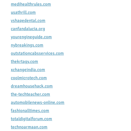
medihealthrules.com
usathrill.com
vshapedental.com
canfandalucia.org
yourengineguide.com
nybreakings.com
outstationcabsservices.com
thekrtagy.com
xchangeindia.com
coolmicrotech.com
dreamhousehack.com
the-techteacher.com
automobilenews-online.com
fashionalltimes.com
totaldigitalforum.com
technoarmaan.com