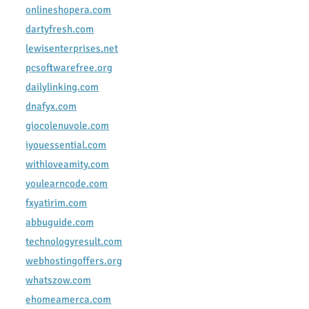
onlineshopera.com
dartyfresh.com
lewisenterprises.net
pcsoftwarefree.org
dailylinking.com
dnafyx.com
giocolenuvole.com
iyouessential.com
withloveamity.com
youlearncode.com
fxyatirim.com
abbuguide.com
technologyresult.com
webhostingoffers.org
whatszow.com
ehomeamerca.com