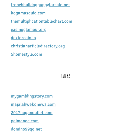
frenchbulldogpuppyforsale.net
kogamasquid.com
themultiplicationtablechart.com
casinoglamour.org
dextercoin.io
christianarticledirectory.org
5homestyle.com
LINKS
mygamblingstory.com
majalahwekonews.com
2017hoganoutlet.com
pelmanec.com
domino99qq.net