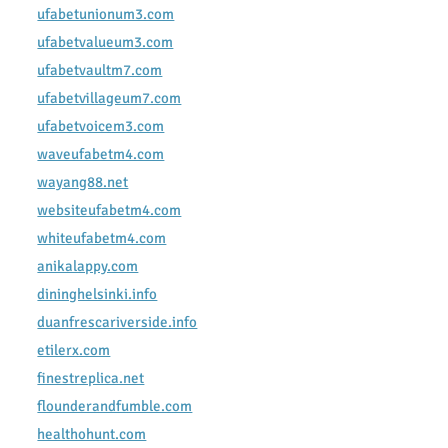
ufabetunionum3.com
ufabetvalueum3.com
ufabetvaultm7.com
ufabetvillageum7.com
ufabetvoicem3.com
waveufabetm4.com
wayang88.net
websiteufabetm4.com
whiteufabetm4.com
anikalappy.com
dininghelsinki.info
duanfrescariverside.info
etilerx.com
finestreplica.net
flounderandfumble.com
healthohunt.com