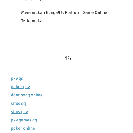
Menemukan Bunga99: Platform Game Online
Terkemuka
LINKS
pkv qq
poker pkv
dominoqq online
situs qq
situs pkv
pkv games qq
poker online