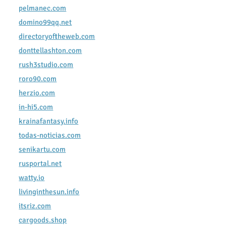
pelmanec.com
domino99qq.net
directoryoftheweb.com
donttellashton.com
rush3studio.com
roro90.com
herzio.com
in-hi5.com
krainafantasy.info
todas-noticias.com
senikartu.com
rusportal.net
watty.io
livinginthesun.info
itsriz.com
cargoods.shop