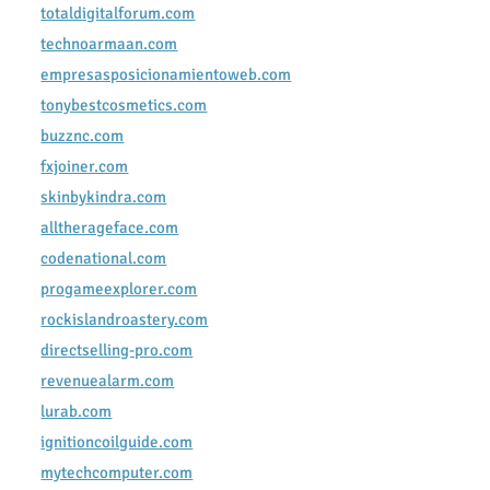
totaldigitalforum.com
technoarmaan.com
empresasposicionamientoweb.com
tonybestcosmetics.com
buzznc.com
fxjoiner.com
skinbykindra.com
alltherageface.com
codenational.com
progameexplorer.com
rockislandroastery.com
directselling-pro.com
revenuealarm.com
lurab.com
ignitioncoilguide.com
mytechcomputer.com