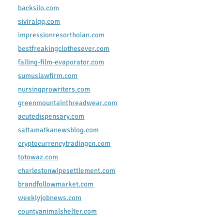
backsilo.com
siviralqq.com
impressionresorthoian.com
bestfreakingclothesever.com
falling-film-evaporator.com
sumuslawfirm.com
nursingprowriters.com
greenmountainthreadwear.com
acutedispensary.com
sattamatkanewsblog.com
cryptocurrencytradingcn.com
totowaz.com
charlestonwipesettlement.com
brandfollowmarket.com
weeklyjobnews.com
countyanimalshelter.com