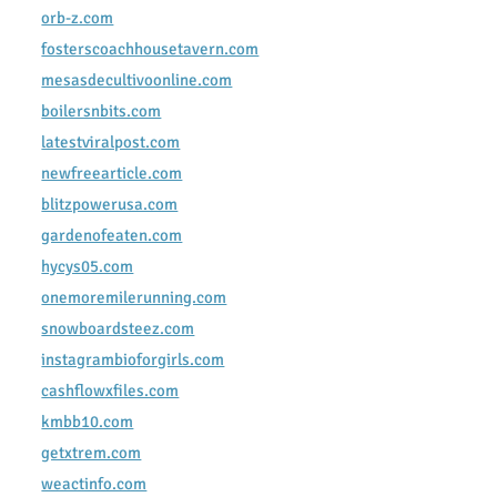
orb-z.com
fosterscoachhousetavern.com
mesasdecultivoonline.com
boilersnbits.com
latestviralpost.com
newfreearticle.com
blitzpowerusa.com
gardenofeaten.com
hycys05.com
onemoremilerunning.com
snowboardsteez.com
instagrambioforgirls.com
cashflowxfiles.com
kmbb10.com
getxtrem.com
weactinfo.com