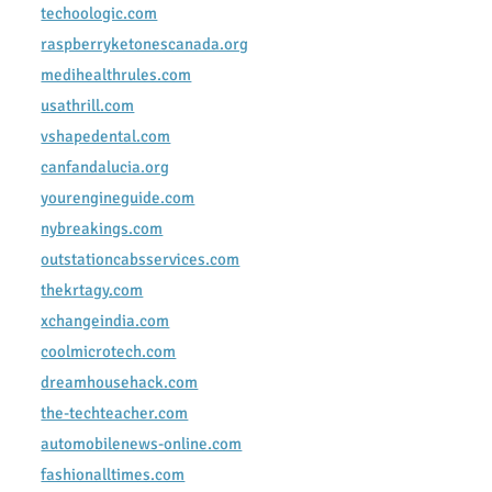
techoologic.com
raspberryketonescanada.org
medihealthrules.com
usathrill.com
vshapedental.com
canfandalucia.org
yourengineguide.com
nybreakings.com
outstationcabsservices.com
thekrtagy.com
xchangeindia.com
coolmicrotech.com
dreamhousehack.com
the-techteacher.com
automobilenews-online.com
fashionalltimes.com