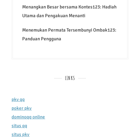
Menangkan Besar bersama Kontes123: Hadiah
Utama dan Pengakuan Menanti
Menemukan Permata Tersembunyi Ombak123:
Panduan Pengguna
LINKS
pkv qq
poker pkv
dominoqq online
situs qq
situs pkv