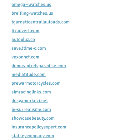
omega--watches.us
breitling-watches.us
tgarnettcentrallautoads.com
fixadvert.com
autopluz.co
save3time-c.com
vexonhcf.com
demos-pixelsparadise.com
mediatitude.com
prewarmotorcycles.com
simracinglinks.com
dosyamerkezi.net
le-surrealisme.com
showcasebeauty.com
insurancepolicyexpert.com
statkeycompany.com