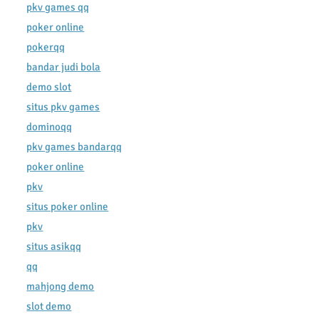
pkv games qq
poker online
pokerqq
bandar judi bola
demo slot
situs pkv games
dominoqq
pkv games bandarqq
poker online
pkv
situs poker online
pkv
situs asikqq
qq
mahjong demo
slot demo