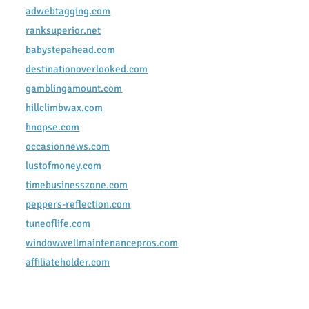
adwebtagging.com
ranksuperior.net
babystepahead.com
destinationoverlooked.com
gamblingamount.com
hillclimbwax.com
hnopse.com
occasionnews.com
lustofmoney.com
timebusinesszone.com
peppers-reflection.com
tuneoflife.com
windowwellmaintenancepros.com
affiliateholder.com