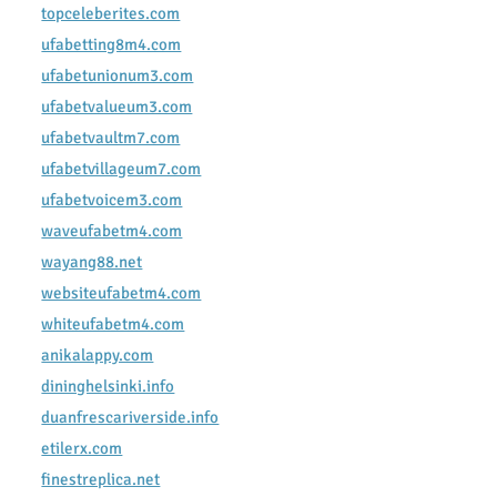
topceleberites.com
ufabetting8m4.com
ufabetunionum3.com
ufabetvalueum3.com
ufabetvaultm7.com
ufabetvillageum7.com
ufabetvoicem3.com
waveufabetm4.com
wayang88.net
websiteufabetm4.com
whiteufabetm4.com
anikalappy.com
dininghelsinki.info
duanfrescariverside.info
etilerx.com
finestreplica.net