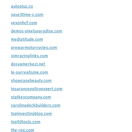
autopluz.co
save3time-c.com
vexonhcf.com
demos-pixelsparadise.com
mediatitude.com
prewarmotorcycles.com
simracinglinks.com
dosyamerkezi.net
le-surrealisme.com
showcasebeauty.com
insurancepolicyexpert.com
statkeycompany.com
carolinadeckbuilders.com
topinvestingblog.com
top50tools.com
the-rep.com