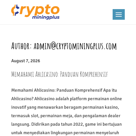
Skip
to
Slot Demo Gratis
Coba demo gratis X500 dari
content
Pragmatic Play malam ini tanpa
Pragmatic Play X500,
risiko rugi. Slot gacor ini
menghadirkan peluang besar
Author:
admin@cryptominingplus.com
Slot Gacor Malam
untuk kemenangan besar.
Ini Tanpa Risiko
August 7, 2026
Memahami Ahlicasino: Panduan Komprehensif
Memahami Ahlicasino: Panduan Komprehensif Apa itu
Ahlicasino? Ahlicasino adalah platform permainan online
inovatif yang menawarkan beragam permainan kasino,
termasuk slot, permainan meja, dan pengalaman dealer
langsung. Didirikan pada tahun 2022, game ini bertujuan
untuk menyediakan lingkungan permainan menyeluruh