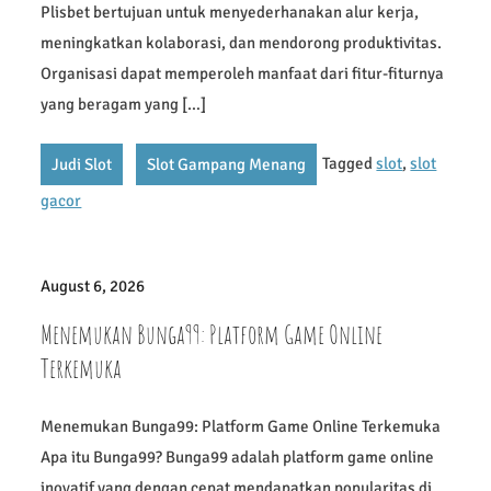
Plisbet bertujuan untuk menyederhanakan alur kerja,
meningkatkan kolaborasi, dan mendorong produktivitas.
Organisasi dapat memperoleh manfaat dari fitur-fiturnya
yang beragam yang […]
,
Tagged
slot
,
slot
Judi Slot
Slot Gampang Menang
gacor
August 6, 2026
Menemukan Bunga99: Platform Game Online
Terkemuka
Menemukan Bunga99: Platform Game Online Terkemuka
Apa itu Bunga99? Bunga99 adalah platform game online
inovatif yang dengan cepat mendapatkan popularitas di