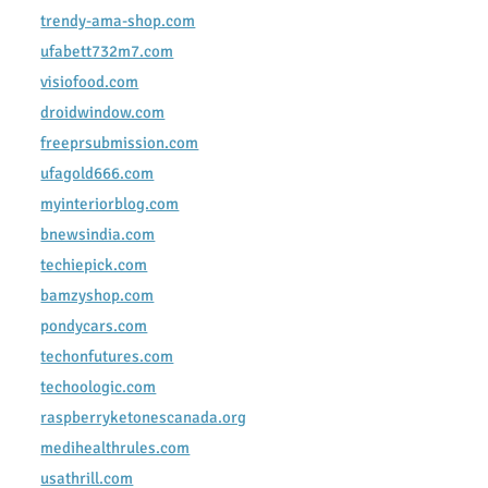
trendy-ama-shop.com
ufabett732m7.com
visiofood.com
droidwindow.com
freeprsubmission.com
ufagold666.com
myinteriorblog.com
bnewsindia.com
techiepick.com
bamzyshop.com
pondycars.com
techonfutures.com
techoologic.com
raspberryketonescanada.org
medihealthrules.com
usathrill.com