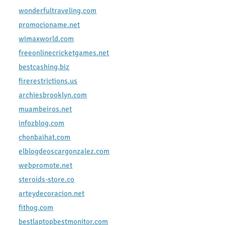
wonderfultraveling.com
promocioname.net
wimaxworld.com
freeonlinecricketgames.net
bestcashing.biz
firerestrictions.us
archiesbrooklyn.com
muambeiros.net
infozblog.com
chonbaihat.com
elblogdeoscargonzalez.com
webpromote.net
steroids-store.co
arteydecoracion.net
fithog.com
bestlaptopbestmonitor.com