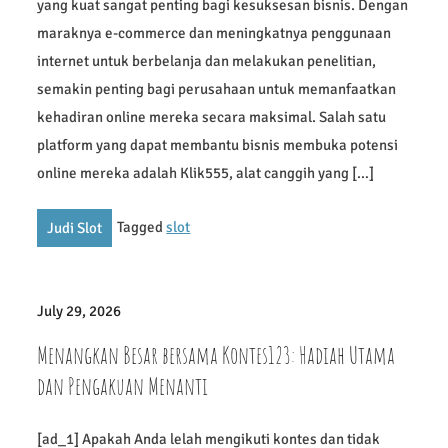
yang kuat sangat penting bagi kesuksesan bisnis. Dengan
maraknya e-commerce dan meningkatnya penggunaan
internet untuk berbelanja dan melakukan penelitian,
semakin penting bagi perusahaan untuk memanfaatkan
kehadiran online mereka secara maksimal. Salah satu
platform yang dapat membantu bisnis membuka potensi
online mereka adalah Klik555, alat canggih yang […]
Tagged
slot
Judi Slot
July 29, 2026
Menangkan Besar bersama Kontes123: Hadiah Utama
dan Pengakuan Menanti
[ad_1] Apakah Anda lelah mengikuti kontes dan tidak