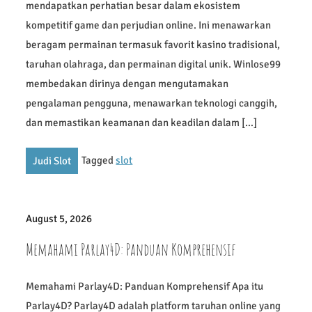
mendapatkan perhatian besar dalam ekosistem
kompetitif game dan perjudian online. Ini menawarkan
beragam permainan termasuk favorit kasino tradisional,
taruhan olahraga, dan permainan digital unik. Winlose99
membedakan dirinya dengan mengutamakan
pengalaman pengguna, menawarkan teknologi canggih,
dan memastikan keamanan dan keadilan dalam […]
Tagged
slot
Judi Slot
August 5, 2026
Memahami Parlay4D: Panduan Komprehensif
Memahami Parlay4D: Panduan Komprehensif Apa itu
Parlay4D? Parlay4D adalah platform taruhan online yang