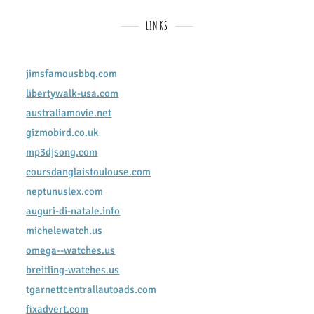
LINKS
jimsfamousbbq.com
libertywalk-usa.com
australiamovie.net
gizmobird.co.uk
mp3djsong.com
coursdanglaistoulouse.com
neptunuslex.com
auguri-di-natale.info
michelewatch.us
omega--watches.us
breitling-watches.us
tgarnettcentrallautoads.com
fixadvert.com