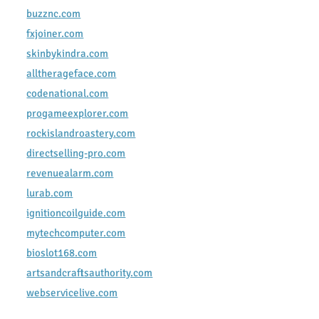
buzznc.com
fxjoiner.com
skinbykindra.com
alltherageface.com
codenational.com
progameexplorer.com
rockislandroastery.com
directselling-pro.com
revenuealarm.com
lurab.com
ignitioncoilguide.com
mytechcomputer.com
bioslot168.com
artsandcraftsauthority.com
webservicelive.com