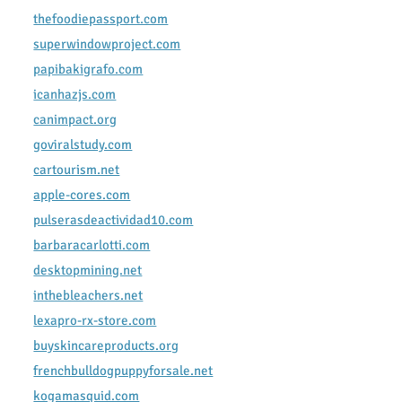
thefoodiepassport.com
superwindowproject.com
papibakigrafo.com
icanhazjs.com
canimpact.org
goviralstudy.com
cartourism.net
apple-cores.com
pulserasdeactividad10.com
barbaracarlotti.com
desktopmining.net
inthebleachers.net
lexapro-rx-store.com
buyskincareproducts.org
frenchbulldogpuppyforsale.net
kogamasquid.com