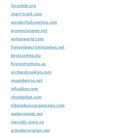
forochile.org
chart-track.com
wonderfultraveling.com
promocioname.net
wimaxworld.com
freeonlinecricketgames.net
bestcashing.biz
firerestrictions.us
archiesbrooklyn.com
muambeiros.net
infozblog.com
chonbaihat.com
elblogdeoscargonzalez.com
webpromote.net
steroids-store.co
arteydecoracion.net