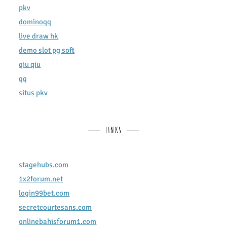
pkv
dominoqq
live draw hk
demo slot pg soft
qiu qiu
qq
situs pkv
LINKS
stagehubs.com
1x2forum.net
login99bet.com
secretcourtesans.com
onlinebahisforum1.com