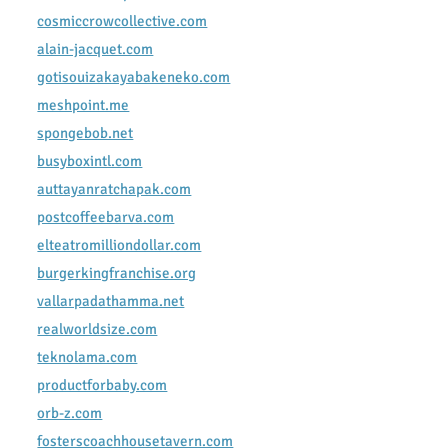
cosmiccrowcollective.com
alain-jacquet.com
gotisouizakayabakeneko.com
meshpoint.me
spongebob.net
busyboxintl.com
auttayanratchapak.com
postcoffeebarva.com
elteatromilliondollar.com
burgerkingfranchise.org
vallarpadathamma.net
realworldsize.com
teknolama.com
productforbaby.com
orb-z.com
fosterscoachhousetavern.com