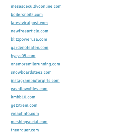
mesasdecultivoonline.com
boilersnbits.com
latestviralpost.com
newfreearticle.com
blitzpowerusa.com
gardenofeaten.com
hycys05.com
onemoremilerunning.com
snowboardsteez.com
instagrambioforgirls.com
cashflowxfiles.com
kmbb10.com
getxtrem.com
weactinfo.com
meshingsocial.com
thearguer.com