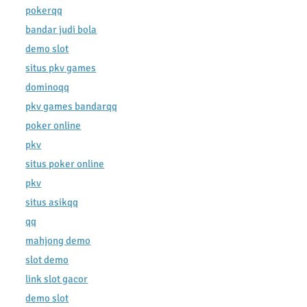
pokerqq
bandar judi bola
demo slot
situs pkv games
dominoqq
pkv games bandarqq
poker online
pkv
situs poker online
pkv
situs asikqq
qq
mahjong demo
slot demo
link slot gacor
demo slot