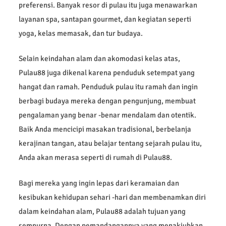
preferensi. Banyak resor di pulau itu juga menawarkan
layanan spa, santapan gourmet, dan kegiatan seperti
yoga, kelas memasak, dan tur budaya.
Selain keindahan alam dan akomodasi kelas atas,
Pulau88 juga dikenal karena penduduk setempat yang
hangat dan ramah. Penduduk pulau itu ramah dan ingin
berbagi budaya mereka dengan pengunjung, membuat
pengalaman yang benar -benar mendalam dan otentik.
Baik Anda mencicipi masakan tradisional, berbelanja
kerajinan tangan, atau belajar tentang sejarah pulau itu,
Anda akan merasa seperti di rumah di Pulau88.
Bagi mereka yang ingin lepas dari keramaian dan
kesibukan kehidupan sehari -hari dan membenamkan diri
dalam keindahan alam, Pulau88 adalah tujuan yang
sempurna. Dengan pemandangannya yang menakjubkan,