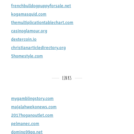
frenchbulldogpuppyforsale.net
kogamasquid.com
themultiplicationtablechart.com
casinoglamour.org
dextercoin.io
christianarticledirectory.org
5homestyle.com
LINKS
mygamblingstory.com
majalahwekonews.com
2017hoganoutlet.com
pelmanec.com
domino99qq.net