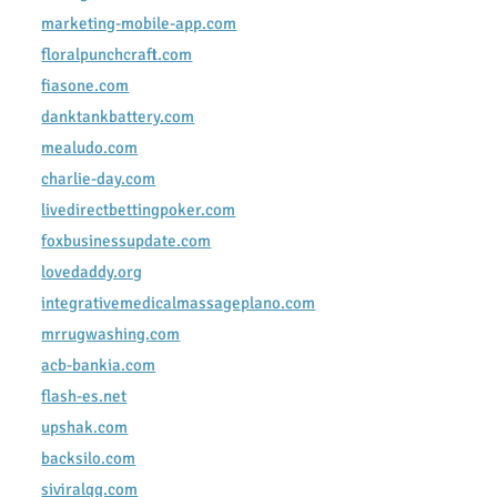
marketing-mobile-app.com
floralpunchcraft.com
fiasone.com
danktankbattery.com
mealudo.com
charlie-day.com
livedirectbettingpoker.com
foxbusinessupdate.com
lovedaddy.org
integrativemedicalmassageplano.com
mrrugwashing.com
acb-bankia.com
flash-es.net
upshak.com
backsilo.com
siviralqq.com