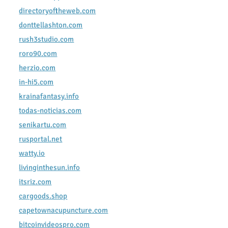
directoryoftheweb.com
donttellashton.com
rush3studio.com
roro90.com
herzio.com
in-hi5.com
krainafantasy.info
todas-noticias.com
senikartu.com
rusportal.net
watty.io
livinginthesun.info
itsriz.com
cargoods.shop
capetownacupuncture.com
bitcoinvideospro.com