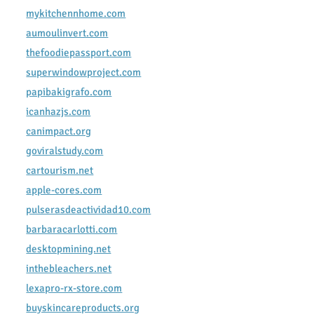
mykitchennhome.com
aumoulinvert.com
thefoodiepassport.com
superwindowproject.com
papibakigrafo.com
icanhazjs.com
canimpact.org
goviralstudy.com
cartourism.net
apple-cores.com
pulserasdeactividad10.com
barbaracarlotti.com
desktopmining.net
inthebleachers.net
lexapro-rx-store.com
buyskincareproducts.org