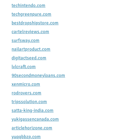
techintendo.com
techgreenpure.com
bestdropshipstore.com
cartelreviews.com
surfsway.com
nailartproduct.com
digitactseed.com
lvlcraft.com
90secondmoneyloans.com
xenmicro.com
rodrovers.com
tripssolution.com
satta-king-india.com
yukigassencanada.com
articlehorizone.com
yuqqbbzp.com