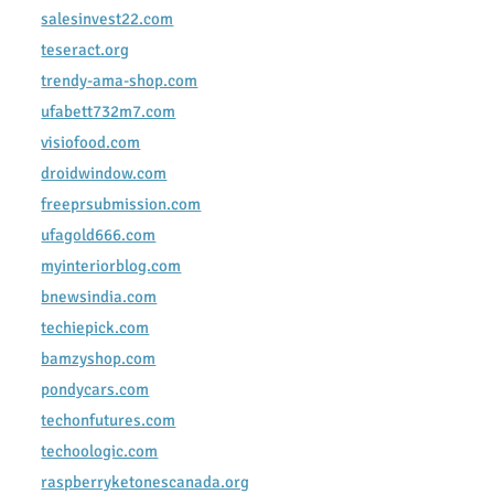
salesinvest22.com
teseract.org
trendy-ama-shop.com
ufabett732m7.com
visiofood.com
droidwindow.com
freeprsubmission.com
ufagold666.com
myinteriorblog.com
bnewsindia.com
techiepick.com
bamzyshop.com
pondycars.com
techonfutures.com
techoologic.com
raspberryketonescanada.org