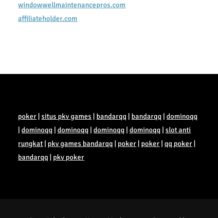
windowwellmaintenancepros.com
affiliateholder.com
poker
|
situs pkv games
|
bandarqq
|
bandarqq
|
dominoqq
|
dominoqq
|
dominoqq
|
dominoqq
|
dominoqq
|
slot anti
rungkat
|
pkv games bandarqq
|
poker
|
poker
|
qq poker
|
bandarqq
|
pkv poker