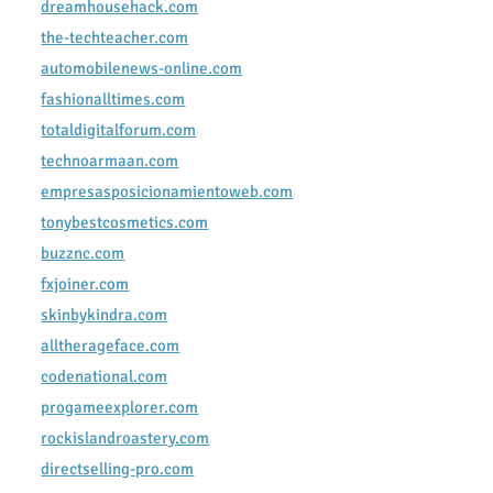
dreamhousehack.com
the-techteacher.com
automobilenews-online.com
fashionalltimes.com
totaldigitalforum.com
technoarmaan.com
empresasposicionamientoweb.com
tonybestcosmetics.com
buzznc.com
fxjoiner.com
skinbykindra.com
alltherageface.com
codenational.com
progameexplorer.com
rockislandroastery.com
directselling-pro.com