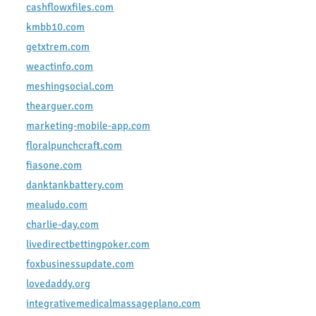
cashflowxfiles.com
kmbb10.com
getxtrem.com
weactinfo.com
meshingsocial.com
thearguer.com
marketing-mobile-app.com
floralpunchcraft.com
fiasone.com
danktankbattery.com
mealudo.com
charlie-day.com
livedirectbettingpoker.com
foxbusinessupdate.com
lovedaddy.org
integrativemedicalmassageplano.com