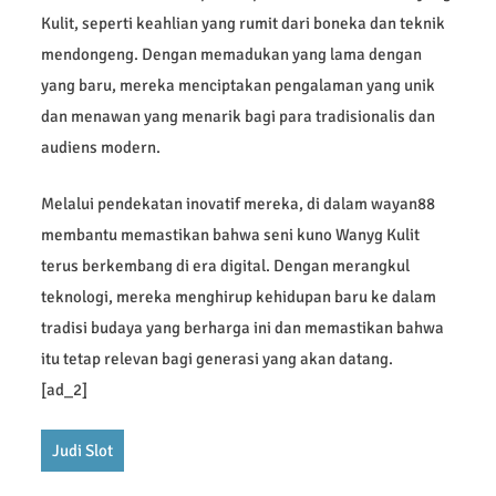
Kulit, seperti keahlian yang rumit dari boneka dan teknik
mendongeng. Dengan memadukan yang lama dengan
yang baru, mereka menciptakan pengalaman yang unik
dan menawan yang menarik bagi para tradisionalis dan
audiens modern.
Melalui pendekatan inovatif mereka, di dalam wayan88
membantu memastikan bahwa seni kuno Wanyg Kulit
terus berkembang di era digital. Dengan merangkul
teknologi, mereka menghirup kehidupan baru ke dalam
tradisi budaya yang berharga ini dan memastikan bahwa
itu tetap relevan bagi generasi yang akan datang.
[ad_2]
Judi Slot