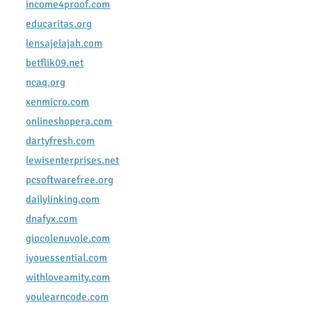
income4proof.com
educaritas.org
lensajelajah.com
betflik09.net
ncaq.org
xenmicro.com
onlineshopera.com
dartyfresh.com
lewisenterprises.net
pcsoftwarefree.org
dailylinking.com
dnafyx.com
giocolenuvole.com
iyouessential.com
withloveamity.com
youlearncode.com