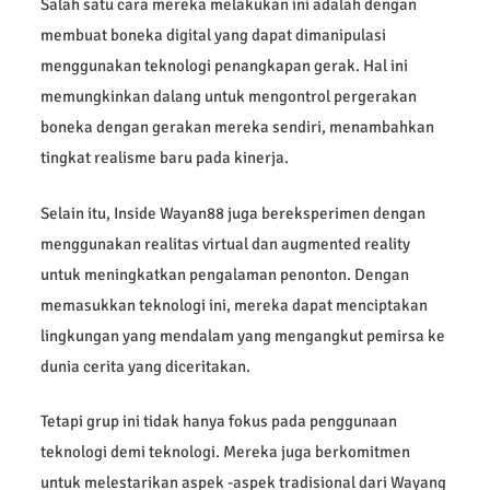
Salah satu cara mereka melakukan ini adalah dengan
membuat boneka digital yang dapat dimanipulasi
menggunakan teknologi penangkapan gerak. Hal ini
memungkinkan dalang untuk mengontrol pergerakan
boneka dengan gerakan mereka sendiri, menambahkan
tingkat realisme baru pada kinerja.
Selain itu, Inside Wayan88 juga bereksperimen dengan
menggunakan realitas virtual dan augmented reality
untuk meningkatkan pengalaman penonton. Dengan
memasukkan teknologi ini, mereka dapat menciptakan
lingkungan yang mendalam yang mengangkut pemirsa ke
dunia cerita yang diceritakan.
Tetapi grup ini tidak hanya fokus pada penggunaan
teknologi demi teknologi. Mereka juga berkomitmen
untuk melestarikan aspek -aspek tradisional dari Wayang