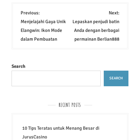
P
Previous:
Next:
o
Menjelajahi Gaya Unik
Lepaskan penjudi batin
s
Elangwin: Ikon Mode
Anda dengan berbagai
t
dalam Pembuatan
permainan Berlian888
n
a
v
Search
i
SEARCH
g
a
t
RECENT POSTS
i
o
10 Tips Teratas untuk Menang Besar di
n
JurusCasino