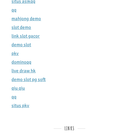
situs asikqq
qq
mahjong demo
slot demo
link slot gacor
demo slot
pkv
dominoqq
live draw hk
demo slot pg soft
qiu qiu
qq
situs pkv
LINKS