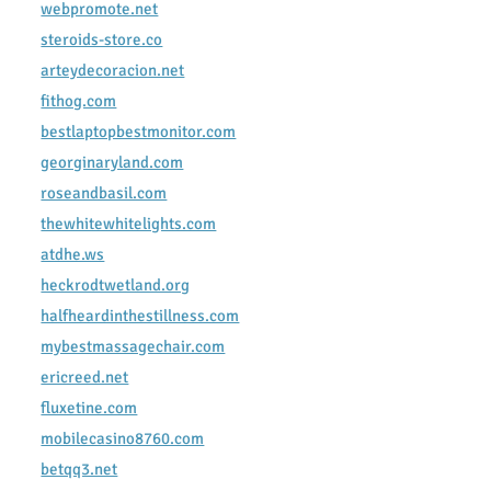
webpromote.net
steroids-store.co
arteydecoracion.net
fithog.com
bestlaptopbestmonitor.com
georginaryland.com
roseandbasil.com
thewhitewhitelights.com
atdhe.ws
heckrodtwetland.org
halfheardinthestillness.com
mybestmassagechair.com
ericreed.net
fluxetine.com
mobilecasino8760.com
betqq3.net