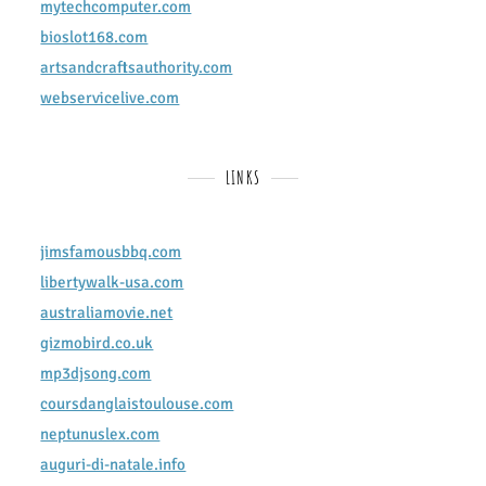
mytechcomputer.com
bioslot168.com
artsandcraftsauthority.com
webservicelive.com
LINKS
jimsfamousbbq.com
libertywalk-usa.com
australiamovie.net
gizmobird.co.uk
mp3djsong.com
coursdanglaistoulouse.com
neptunuslex.com
auguri-di-natale.info