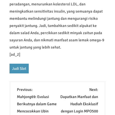
peradangan, menurunkan kolesterol LDL, dan
meningkatkan sensitivitas insulin, yang semuanya dapat
membantu melindungi jantung dan mengurangi risiko
penyakit jantung. Jadi, tambahkan sedikit alpukat ke
dalam salad Anda, percikkan sedikit minyak zaitun pada
sayuran Anda, dan nikmati manfaat asam lemak omega-9
untuk jantung yang lebih sehat.
[ad_2]
Judi Slot
P
Previous:
Next:
o
Mahjong69: Evolusi
Dapatkan Manfaat dan
s
Berikutnya dalam Game
Hadiah Eksklusif
t
Mencocokkan Ubin
dengan Login MPO500