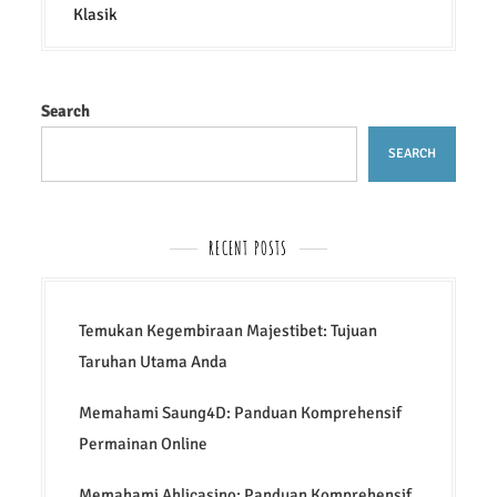
n
Klasik
a
v
i
Search
g
SEARCH
a
t
i
RECENT POSTS
o
n
Temukan Kegembiraan Majestibet: Tujuan
Taruhan Utama Anda
Memahami Saung4D: Panduan Komprehensif
Permainan Online
Memahami Ahlicasino: Panduan Komprehensif