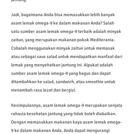
Jadi, bagaimana Anda bisa memasukkan lebih banyak
asam lemak omega-9 ke dalam makanan Anda? Salah
satu sumber asam lemak omega-9 terbaik adalah minyak
zaitun, yang merupakan makanan pokok Mediterania.
Cobalah menggunakan minyak zaitun untuk memasak
atau sebagai saus salad untuk mendapatkan manfaat dari
lemak yang menyehatkan jantung ini. Alpukat adalah
sumber asam lemak omega-9 yang bagus dan dapat
ditambahkan ke salad, sandwich, atau smoothie untuk
menambah rasa lezat dan bergizi.
Kesimpulannya, asam lemak omega-9 merupakan senjata
rahasia kesehatan jantung yang tidak boleh diabaikan.
Dengan memasukkan makanan kaya asam lemak omega-
9 ke dalam makanan Anda, Anda dapat mengurangi