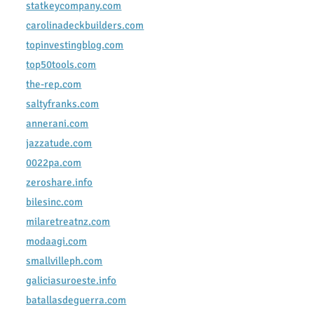
statkeycompany.com
carolinadeckbuilders.com
topinvestingblog.com
top50tools.com
the-rep.com
saltyfranks.com
annerani.com
jazzatude.com
0022pa.com
zeroshare.info
bilesinc.com
milaretreatnz.com
modaagi.com
smallvilleph.com
galiciasuroeste.info
batallasdeguerra.com