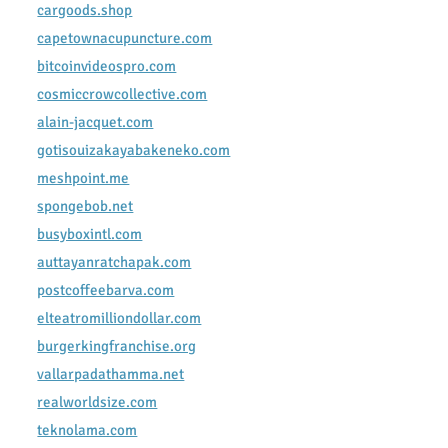
cargoods.shop
capetownacupuncture.com
bitcoinvideospro.com
cosmiccrowcollective.com
alain-jacquet.com
gotisouizakayabakeneko.com
meshpoint.me
spongebob.net
busyboxintl.com
auttayanratchapak.com
postcoffeebarva.com
elteatromilliondollar.com
burgerkingfranchise.org
vallarpadathamma.net
realworldsize.com
teknolama.com