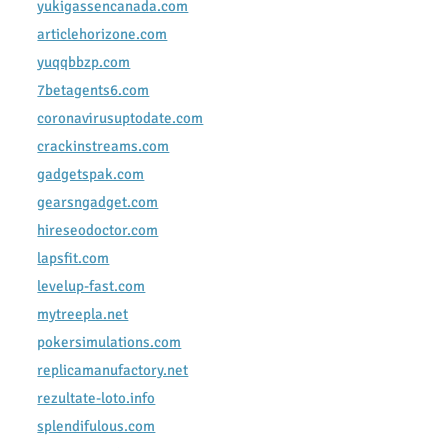
yukigassencanada.com
articlehorizone.com
yuqqbbzp.com
7betagents6.com
coronavirusuptodate.com
crackinstreams.com
gadgetspak.com
gearsngadget.com
hireseodoctor.com
lapsfit.com
levelup-fast.com
mytreepla.net
pokersimulations.com
replicamanufactory.net
rezultate-loto.info
splendifulous.com