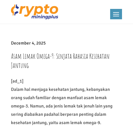
Skip
to
Slot Demo Gratis
Coba demo gratis X500 dari
content
Pragmatic Play malam ini tanpa
Pragmatic Play X500,
risiko rugi. Slot gacor ini
menghadirkan peluang besar
Slot Gacor Malam
December 4, 2025
untuk kemenangan besar.
Asam Lemak Omega-9: Senjata Rahasia Kesehatan
Ini Tanpa Risiko
Jantung
[ad_1]
Dalam hal menjaga kesehatan jantung, kebanyakan
orang sudah familiar dengan manfaat asam lemak
omega-3. Namun, ada jenis lemak tak jenuh lain yang
sering diabaikan padahal berperan penting dalam
kesehatan jantung, yaitu asam lemak omega-9.