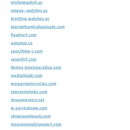
michelewatch.us
omega--watches.us
breitling-watches.us
tgarnettcentrallautoads.com
fixadvert.com
autopluz.co
save3time-c.com
vexonhcf.com
demos-pixelsparadise.com
mediatitude.com
prewarmotorcycles.com
simracinglinks.com
dosyamerkezi.net
le-surrealisme.com
showcasebeauty.com
insurancepolicyexpert.com