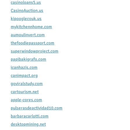
casinoloans5.us
CasinoAuction.us
kipooglecouk.us
mykitchennhome.com
aumoulinvert.com
thefoodiepassport.com
superwindowproject.com
papibakigrafo.com
icanhazjs.com
canimpact.org
goviralstudy.com
cartourism.net
apple-cores.com
pulserasdeactividad10.com
barbaracarlotti.com
desktopmining.net