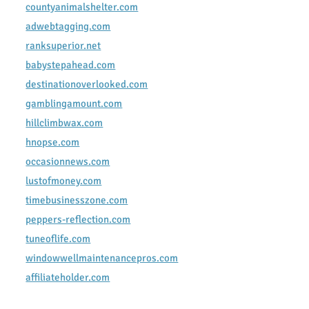
countyanimalshelter.com
adwebtagging.com
ranksuperior.net
babystepahead.com
destinationoverlooked.com
gamblingamount.com
hillclimbwax.com
hnopse.com
occasionnews.com
lustofmoney.com
timebusinesszone.com
peppers-reflection.com
tuneoflife.com
windowwellmaintenancepros.com
affiliateholder.com