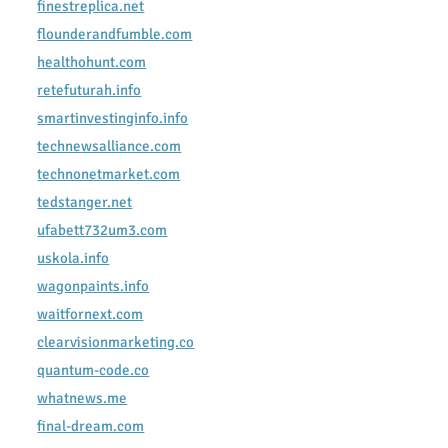
finestreplica.net
flounderandfumble.com
healthohunt.com
retefuturah.info
smartinvestinginfo.info
technewsalliance.com
technonetmarket.com
tedstanger.net
ufabett732um3.com
uskola.info
wagonpaints.info
waitfornext.com
clearvisionmarketing.co
quantum-code.co
whatnews.me
final-dream.com