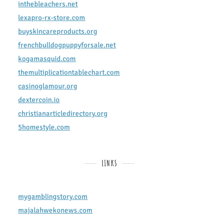
inthebleachers.net
lexapro-rx-store.com
buyskincareproducts.org
frenchbulldogpuppyforsale.net
kogamasquid.com
themultiplicationtablechart.com
casinoglamour.org
dextercoin.io
christianarticledirectory.org
5homestyle.com
LINKS
mygamblingstory.com
majalahwekonews.com