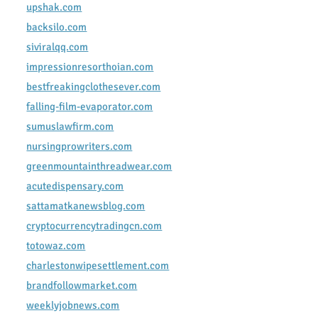
upshak.com
backsilo.com
siviralqq.com
impressionresorthoian.com
bestfreakingclothesever.com
falling-film-evaporator.com
sumuslawfirm.com
nursingprowriters.com
greenmountainthreadwear.com
acutedispensary.com
sattamatkanewsblog.com
cryptocurrencytradingcn.com
totowaz.com
charlestonwipesettlement.com
brandfollowmarket.com
weeklyjobnews.com