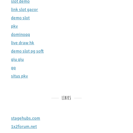
slot demo
link slot gacor
demo slot
pkv
dominoqq
live draw hk
demo slot pg soft
qiu qiu
qq
situs pkv
LINKS
stagehubs.com
1x2forum.net