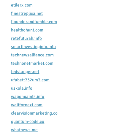
etilerx.com
finestreplica.net
flounderandfumble.com
healthohunt.com
retefuturah.info
smartinvestinginfo.info
technewsalliance.com
technonetmarket.com
tedstanger.net
ufabett732um3.com
uskola.info
wagonpaints.info
waitfornext.com
clearvisionmarketing.co
quantum-code.co
whatnews.me