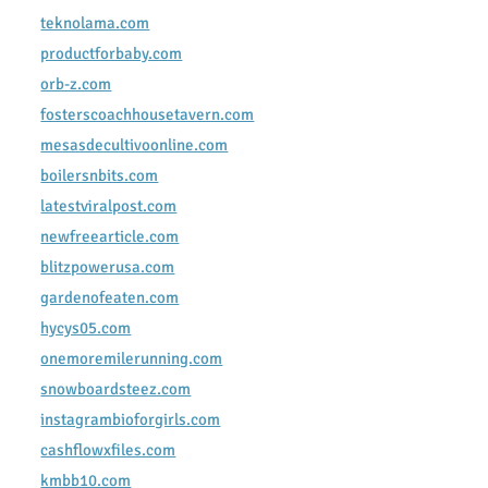
teknolama.com
productforbaby.com
orb-z.com
fosterscoachhousetavern.com
mesasdecultivoonline.com
boilersnbits.com
latestviralpost.com
newfreearticle.com
blitzpowerusa.com
gardenofeaten.com
hycys05.com
onemoremilerunning.com
snowboardsteez.com
instagrambioforgirls.com
cashflowxfiles.com
kmbb10.com