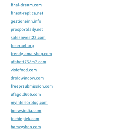
final-dream.com
finest-replica.net
gestioneinh.info
prosportdaily.net
salesinvest22.com
teseract.org
trendy-ama-shop.com
ufabett732m7.com
visiofood.com
droidwindow.com
freeprsubmission.com
ufagold666.com
myinteriorblog.com
bnewsindia.com
techiepick.com
bamzyshop.com