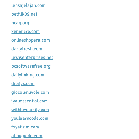
lensajelajah.com
betflik09.net
ncaq.org
xenmicro.com
onlineshopera.com
dartyfresh.com
lewisenterprises.net
pcsoftwarefree.org
dailylinking.com
dnafyx.com
giocolenuvole.com
iyouessential.com
withloveamity.com
youlearncode.com
fxyatirim.com
abbuguide.com