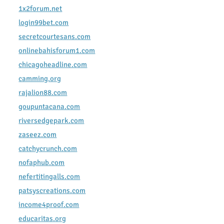
1x2forum.net
login99bet.com
secretcourtesans.com
onlinebahisforum1.com
chicagoheadline.com
camming.org
rajalion88.com
goupuntacana.com
riversedgepark.com
zaseez.com
catchycrunch.com
nofaphub.com
nefertitingalls.com
patsyscreations.com
income4proof.com
educaritas.org