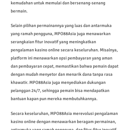
kemudahan untuk memulai dan bersenang-senang
bermain.
Selain pilihan permainannya yang luas dan antarmuka
yang ramah pengguna, MPO88Asia juga menawarkan
serangkaian fitur inovatif yang meningkatkan
pengalaman kasino online secara keseluruhan. Misalnya,
platform ini menawarkan opsi pembayaran yang aman
dan pembayaran cepat, memastikan bahwa pemain dapat
dengan mudah menyetor dan menarik dana tanpa rasa
khawatir. MPO88Asia juga menyediakan dukungan
pelanggan 24/7, sehingga pemain bisa mendapatkan
bantuan kapan pun mereka membutuhkannya.
Secara keseluruhan, MPO88Asia merevolusi pengalaman
kasino online dengan menawarkan beragam permainan,
antarmuka yang ramah pengguna, dan fitur-fitur inovatif