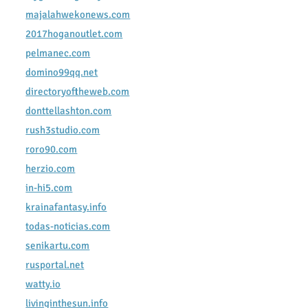
majalahwekonews.com
2017hoganoutlet.com
pelmanec.com
domino99qq.net
directoryoftheweb.com
donttellashton.com
rush3studio.com
roro90.com
herzio.com
in-hi5.com
krainafantasy.info
todas-noticias.com
senikartu.com
rusportal.net
watty.io
livinginthesun.info