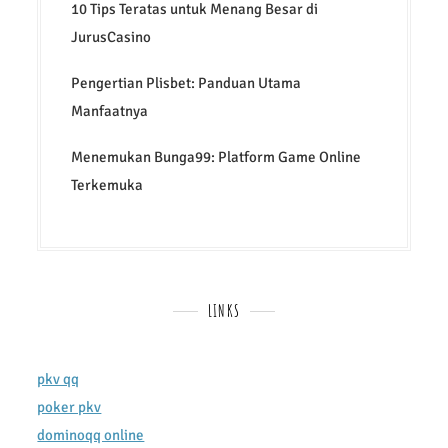
10 Tips Teratas untuk Menang Besar di
JurusCasino
Pengertian Plisbet: Panduan Utama
Manfaatnya
Menemukan Bunga99: Platform Game Online
Terkemuka
LINKS
pkv qq
poker pkv
dominoqq online