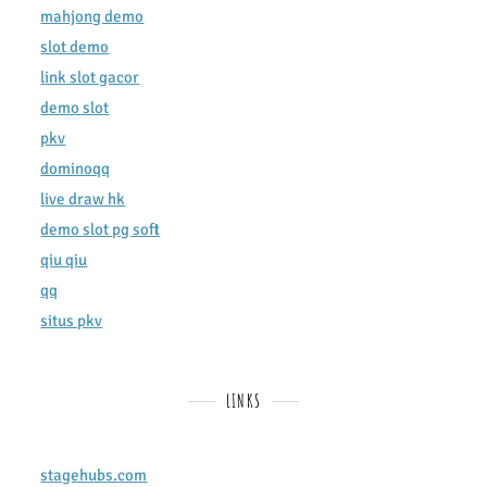
mahjong demo
slot demo
link slot gacor
demo slot
pkv
dominoqq
live draw hk
demo slot pg soft
qiu qiu
qq
situs pkv
LINKS
stagehubs.com