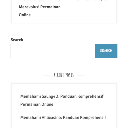
n
Merevolusi Permainan
a
Online
v
i
g
Search
a
SEARCH
t
i
o
RECENT POSTS
n
Memahami Saung4D: Panduan Komprehensif
Permainan Online
Memahami Ahlicasino: Panduan Komprehensif