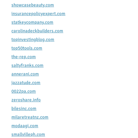
showcasebeauty.com
insurancepolicyexpert.com
statkeycompany.com
carolinadeckbuilders.com
topinvestingblog.com
top50tools.com
the-rep.com
saltyfranks.com
annerani.com
jazzatude.com
0022pa.com
zeroshare.info
bilesinc.com
milaretreatnz.com
modaagi.com
smallvilleph.com