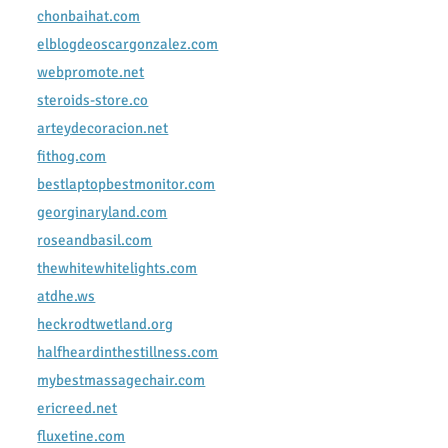
chonbaihat.com
elblogdeoscargonzalez.com
webpromote.net
steroids-store.co
arteydecoracion.net
fithog.com
bestlaptopbestmonitor.com
georginaryland.com
roseandbasil.com
thewhitewhitelights.com
atdhe.ws
heckrodtwetland.org
halfheardinthestillness.com
mybestmassagechair.com
ericreed.net
fluxetine.com