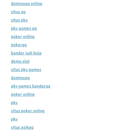
dominoqq online
situs qq
situs pkv
pkv games qq
poker online
pokerqq
bandar judi bola
demo slot
situs pkv games
dominoqq
pkv games bandarqq
poker online
pkv
situs poker online
pkv
situs asikqq