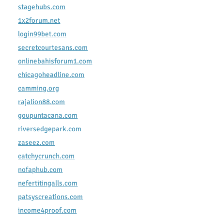
stagehubs.com
1x2forum.net
login99bet.com
secretcourtesans.com
onlinebahisforum1.com
chicagoheadline.com
camming.org
rajalion88.com
goupuntacana.com
riversedgepark.com
zaseez.com
catchycrunch.com
nofaphub.com
nefertitingalls.com
patsyscreations.com
income4proof.com