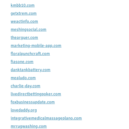
kmbb10.com
getxtrem.com
weactinfo.com
meshingsocial.com
thearguer.com
marketing-mobile-app.com
floralpunchcraft.com
fiasone.com
danktankbattery.com
mealudo.com
charlie-day.com
livedirectbettingpoker.com
foxbusinessupdate.com
lovedaddy.org
integrativemedicalmassageplano.com
mrrugwashing.com