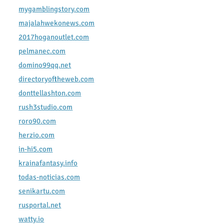
mygamblingstory.com
majalahwekonews.com
2017hoganoutlet.com
pelmanec.com
domino99qq.net
directoryoftheweb.com
donttellashton.com
rush3studio.com
roro90.com
herzio.com
in-hi5.com
krainafantasy.info
todas-noticias.com
senikartu.com
rusportal.net
watty.io