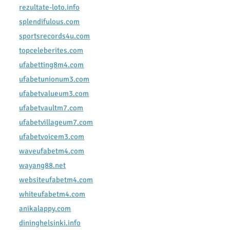
rezultate-loto.info
splendifulous.com
sportsrecords4u.com
topceleberites.com
ufabetting8m4.com
ufabetunionum3.com
ufabetvalueum3.com
ufabetvaultm7.com
ufabetvillageum7.com
ufabetvoicem3.com
waveufabetm4.com
wayang88.net
websiteufabetm4.com
whiteufabetm4.com
anikalappy.com
dininghelsinki.info