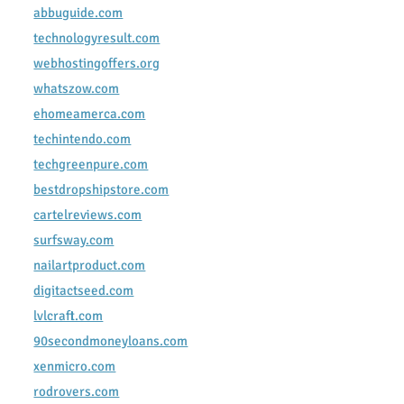
abbuguide.com
technologyresult.com
webhostingoffers.org
whatszow.com
ehomeamerca.com
techintendo.com
techgreenpure.com
bestdropshipstore.com
cartelreviews.com
surfsway.com
nailartproduct.com
digitactseed.com
lvlcraft.com
90secondmoneyloans.com
xenmicro.com
rodrovers.com