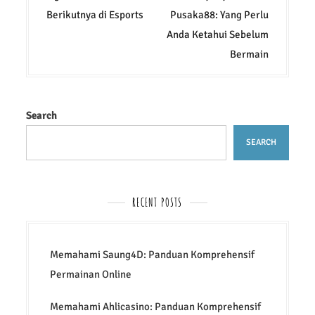
s
Berikutnya di Esports
Pusaka88: Yang Perlu
t
Anda Ketahui Sebelum
n
Bermain
a
v
i
Search
g
SEARCH
a
t
i
RECENT POSTS
o
n
Memahami Saung4D: Panduan Komprehensif
Permainan Online
Memahami Ahlicasino: Panduan Komprehensif