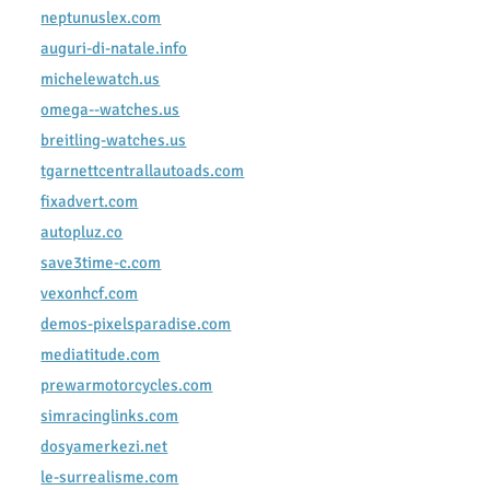
neptunuslex.com
auguri-di-natale.info
michelewatch.us
omega--watches.us
breitling-watches.us
tgarnettcentrallautoads.com
fixadvert.com
autopluz.co
save3time-c.com
vexonhcf.com
demos-pixelsparadise.com
mediatitude.com
prewarmotorcycles.com
simracinglinks.com
dosyamerkezi.net
le-surrealisme.com