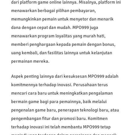
dari platform game online lainnya. Misalnya, platform ini
menawarkan berbagai pilihan pembayaran,
memungkinkan pemain untuk menyetor dan menarik
dana dengan cepat dan mudah. MPO999 juga
menawarkan program loyalitas yang murah hati,
memberi penghargaan kepada pemain dengan bonus,
uang kembali, dan fasilitas lainnya untuk kelanjutan
permainan mereka.
Aspek penting lainnya dari kesuksesan MPO999 adalah
komitmennya terhadap inovasi. Perusahaan terus
mencari cara baru untuk meningkatkan pengalaman
bermain game bagi para pemainnya, baik melalui
pengenalan game baru, penerapan teknologi baru, atau
pengembangan fitur dan promosi baru. Komitmen
terhadap inovasi ini telah membantu MPO999 tetap