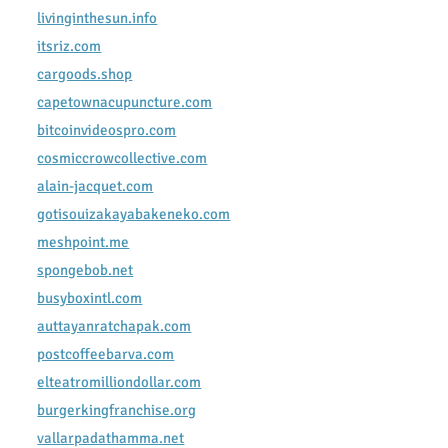
livinginthesun.info
itsriz.com
cargoods.shop
capetownacupuncture.com
bitcoinvideospro.com
cosmiccrowcollective.com
alain-jacquet.com
gotisouizakayabakeneko.com
meshpoint.me
spongebob.net
busyboxintl.com
auttayanratchapak.com
postcoffeebarva.com
elteatromilliondollar.com
burgerkingfranchise.org
vallarpadathamma.net