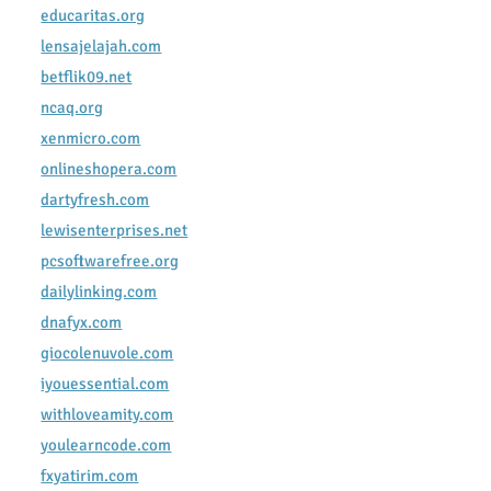
educaritas.org
lensajelajah.com
betflik09.net
ncaq.org
xenmicro.com
onlineshopera.com
dartyfresh.com
lewisenterprises.net
pcsoftwarefree.org
dailylinking.com
dnafyx.com
giocolenuvole.com
iyouessential.com
withloveamity.com
youlearncode.com
fxyatirim.com