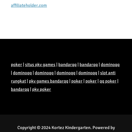
affiliateholder.com
poker
|
situs pkv games
|
bandarqq
|
bandarqq
|
dominoqq
|
dominoqq
|
dominoqq
|
dominoqq
|
dominoqq
|
slot anti
rungkat
|
pkv games bandarqq
|
poker
|
poker
|
qq poker
|
bandarqq
|
pkv poker
Copyright © 2024 Kortez Kindergarten. Powered by