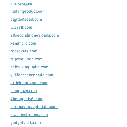
surfsway.com
nailartproduct.com
digitactseed.com
lvlcraft.com
90secondmoneyloans.com
xenmicro.com
rodrovers.com
tripssolution.com
satta-king-india.com
yukigassencanada.com
articlehorizone.com
yuqqbbzp.com
7betagents6.com
coronavirusuptodate.com
crackinstreams.com
gadgetspak.com