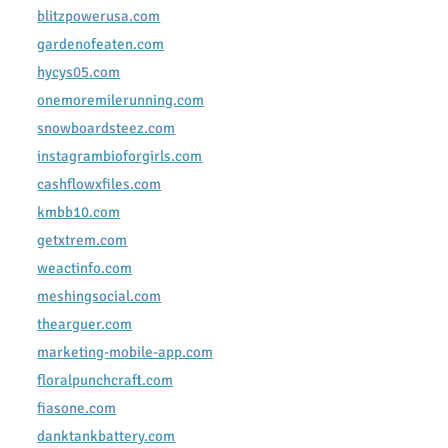
blitzpowerusa.com
gardenofeaten.com
hycys05.com
onemoremilerunning.com
snowboardsteez.com
instagrambioforgirls.com
cashflowxfiles.com
kmbb10.com
getxtrem.com
weactinfo.com
meshingsocial.com
thearguer.com
marketing-mobile-app.com
floralpunchcraft.com
fiasone.com
danktankbattery.com