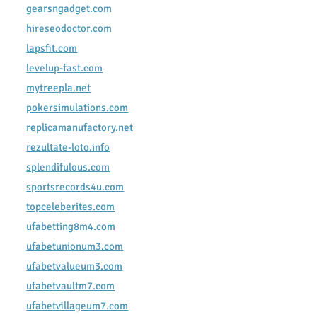
gearsngadget.com
hireseodoctor.com
lapsfit.com
levelup-fast.com
mytreepla.net
pokersimulations.com
replicamanufactory.net
rezultate-loto.info
splendifulous.com
sportsrecords4u.com
topceleberites.com
ufabetting8m4.com
ufabetunionum3.com
ufabetvalueum3.com
ufabetvaultm7.com
ufabetvillageum7.com