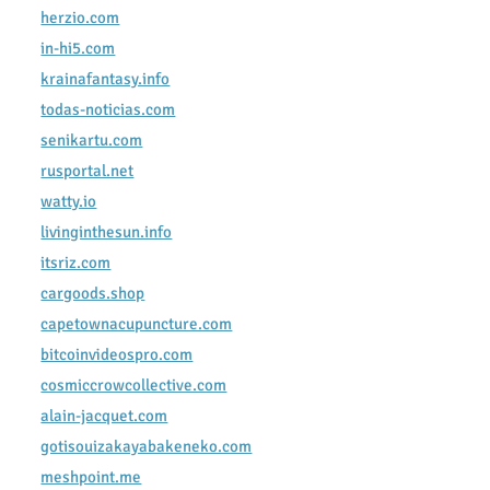
herzio.com
in-hi5.com
krainafantasy.info
todas-noticias.com
senikartu.com
rusportal.net
watty.io
livinginthesun.info
itsriz.com
cargoods.shop
capetownacupuncture.com
bitcoinvideospro.com
cosmiccrowcollective.com
alain-jacquet.com
gotisouizakayabakeneko.com
meshpoint.me