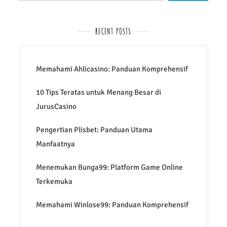
a
t
RECENT POSTS
i
o
Memahami Ahlicasino: Panduan Komprehensif
n
10 Tips Teratas untuk Menang Besar di
JurusCasino
Pengertian Plisbet: Panduan Utama
Manfaatnya
Menemukan Bunga99: Platform Game Online
Terkemuka
Memahami Winlose99: Panduan Komprehensif