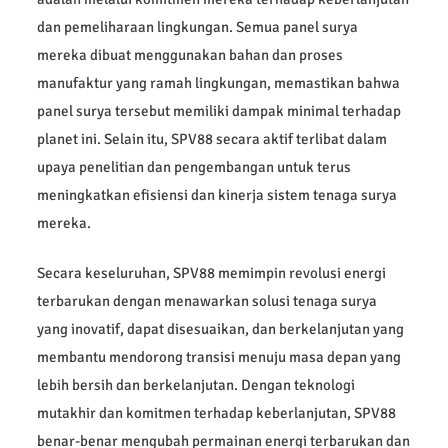
dan pemeliharaan lingkungan. Semua panel surya
mereka dibuat menggunakan bahan dan proses
manufaktur yang ramah lingkungan, memastikan bahwa
panel surya tersebut memiliki dampak minimal terhadap
planet ini. Selain itu, SPV88 secara aktif terlibat dalam
upaya penelitian dan pengembangan untuk terus
meningkatkan efisiensi dan kinerja sistem tenaga surya
mereka.
Secara keseluruhan, SPV88 memimpin revolusi energi
terbarukan dengan menawarkan solusi tenaga surya
yang inovatif, dapat disesuaikan, dan berkelanjutan yang
membantu mendorong transisi menuju masa depan yang
lebih bersih dan berkelanjutan. Dengan teknologi
mutakhir dan komitmen terhadap keberlanjutan, SPV88
benar-benar mengubah permainan energi terbarukan dan