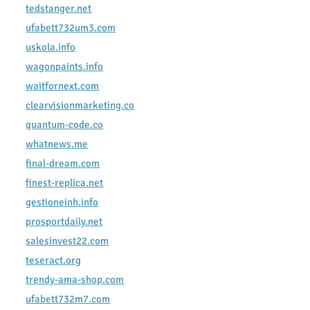
tedstanger.net
ufabett732um3.com
uskola.info
wagonpaints.info
waitfornext.com
clearvisionmarketing.co
quantum-code.co
whatnews.me
final-dream.com
finest-replica.net
gestioneinh.info
prosportdaily.net
salesinvest22.com
teseract.org
trendy-ama-shop.com
ufabett732m7.com