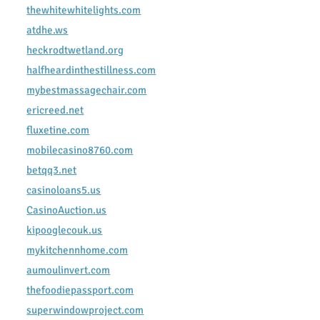
thewhitewhitelights.com
atdhe.ws
heckrodtwetland.org
halfheardinthestillness.com
mybestmassagechair.com
ericreed.net
fluxetine.com
mobilecasino8760.com
betqq3.net
casinoloans5.us
CasinoAuction.us
kipooglecouk.us
mykitchennhome.com
aumoulinvert.com
thefoodiepassport.com
superwindowproject.com