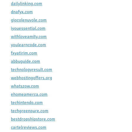
dailylinking.com
dnafyx.com
giocolenuvole.com
iyouessential.com
withloveamity.com
youlearncode.com
fxyatirim.com
abbuguide.com
technologyresult.com
webhostingoffers.org
whatszow.com
ehomeamerca.com
techintendo.com
techgreenpure.com
bestdropshipstore.com
cartelreviews.com