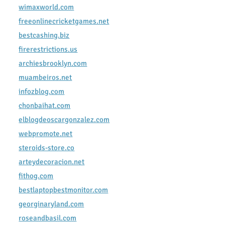
wimaxworld.com
freeonlinecricketgames.net
bestcashing.biz
firerestrictions.us
archiesbrooklyn.com
muambeiros.net
infozblog.com
chonbaihat.com
elblogdeoscargonzalez.com
webpromote.net
steroids-store.co
arteydecoracion.net
fithog.com
bestlaptopbestmonitor.com
georginaryland.com
roseandbasil.com