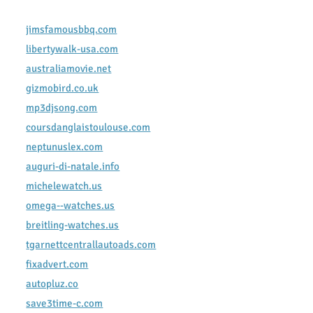
jimsfamousbbq.com
libertywalk-usa.com
australiamovie.net
gizmobird.co.uk
mp3djsong.com
coursdanglaistoulouse.com
neptunuslex.com
auguri-di-natale.info
michelewatch.us
omega--watches.us
breitling-watches.us
tgarnettcentrallautoads.com
fixadvert.com
autopluz.co
save3time-c.com