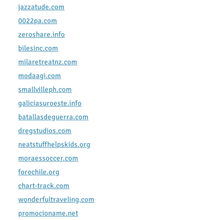
jazzatude.com
0022pa.com
zeroshare.info
bilesinc.com
milaretreatnz.com
modaagi.com
smallvilleph.com
galiciasuroeste.info
batallasdeguerra.com
dregstudios.com
neatstuffhelpskids.org
moraessoccer.com
forochile.org
chart-track.com
wonderfultraveling.com
promocioname.net