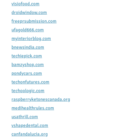
visiofood.com
droidwindow.com
freeprsubmission.com
ufagold666.com
myinteriorblog.com
bnewsindia.com
techiepick.com
bamzyshop.com
pondycars.com
techonfutures.com
techoologic.com
raspberryketonescanada.org
medihealthrules.com
usathrill.com
vshapedental.com
canfandalucia.org