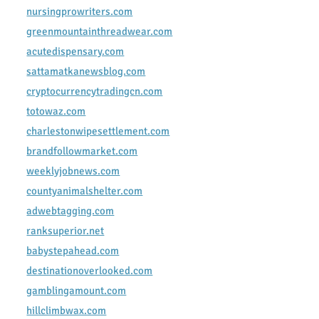
nursingprowriters.com
greenmountainthreadwear.com
acutedispensary.com
sattamatkanewsblog.com
cryptocurrencytradingcn.com
totowaz.com
charlestonwipesettlement.com
brandfollowmarket.com
weeklyjobnews.com
countyanimalshelter.com
adwebtagging.com
ranksuperior.net
babystepahead.com
destinationoverlooked.com
gamblingamount.com
hillclimbwax.com