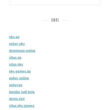
LINKS
pkv qq
poker pkv
dominoqq online
situs qq
situs pkv
pkv games qq
poker online
pokerqq
bandar judi bola
demo slot
situs pkv games