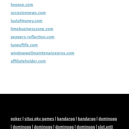
hnopse.com
occasionnews.com
lustofmoney.com
timebusinesszone.com
peppers-reflection.com
tuneoflife.com
windowwellmaintenancepros.com
affiliateholder.com
poker
|
situs pkv games
|
bandarqq
|
bandarqq
|
dominoqq
|
dominoqq
|
dominoqq
|
dominoqq
|
dominoqq
|
slot anti