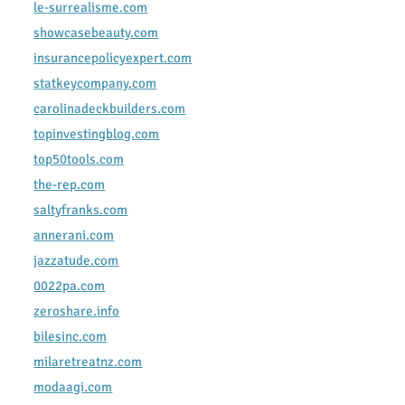
le-surrealisme.com
showcasebeauty.com
insurancepolicyexpert.com
statkeycompany.com
carolinadeckbuilders.com
topinvestingblog.com
top50tools.com
the-rep.com
saltyfranks.com
annerani.com
jazzatude.com
0022pa.com
zeroshare.info
bilesinc.com
milaretreatnz.com
modaagi.com