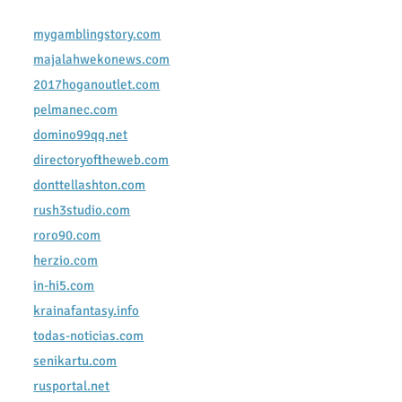
mygamblingstory.com
majalahwekonews.com
2017hoganoutlet.com
pelmanec.com
domino99qq.net
directoryoftheweb.com
donttellashton.com
rush3studio.com
roro90.com
herzio.com
in-hi5.com
krainafantasy.info
todas-noticias.com
senikartu.com
rusportal.net