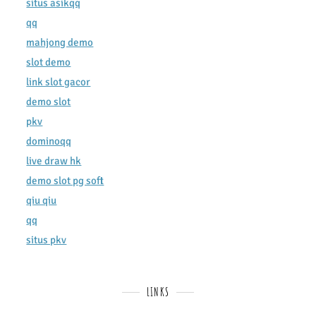
situs asikqq
qq
mahjong demo
slot demo
link slot gacor
demo slot
pkv
dominoqq
live draw hk
demo slot pg soft
qiu qiu
qq
situs pkv
LINKS