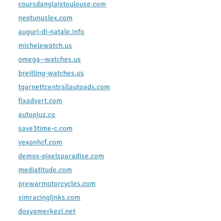
coursdanglaistoulouse.com
neptunuslex.com
auguri-di-natale.info
michelewatch.us
omega--watches.us
breitling-watches.us
tgarnettcentrallautoads.com
fixadvert.com
autopluz.co
save3time-c.com
vexonhcf.com
demos-pixelsparadise.com
mediatitude.com
prewarmotorcycles.com
simracinglinks.com
dosyamerkezi.net