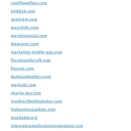
cashflowxfiles.com
kmbb10.com
getxtrem.com
weactinfo.com
meshingsocial.com
thearguer.com
marketing-mobile-app.com
floralpunchcraft.com
fiasone.com
danktankbattery.com
mealudo.com
charlie-day.com
livedirectbettingpoker.com
foxbusinessupdate.com
lovedaddy.org
integrativemedicalmassageplano.com