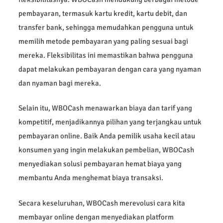
pembayaran, termasuk kartu kredit, kartu debit, dan
transfer bank, sehingga memudahkan pengguna untuk
memilih metode pembayaran yang paling sesuai bagi
mereka. Fleksibilitas ini memastikan bahwa pengguna
dapat melakukan pembayaran dengan cara yang nyaman
dan nyaman bagi mereka.
Selain itu, WBOCash menawarkan biaya dan tarif yang
kompetitif, menjadikannya pilihan yang terjangkau untuk
pembayaran online. Baik Anda pemilik usaha kecil atau
konsumen yang ingin melakukan pembelian, WBOCash
menyediakan solusi pembayaran hemat biaya yang
membantu Anda menghemat biaya transaksi.
Secara keseluruhan, WBOCash merevolusi cara kita
membayar online dengan menyediakan platform