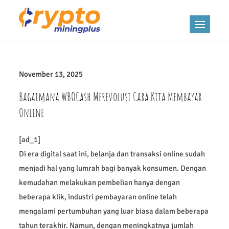
Skip
to
Slot Demo Gratis
Coba demo gratis X500 dari
content
Pragmatic Play malam ini tanpa
Pragmatic Play X500,
risiko rugi. Slot gacor ini
menghadirkan peluang besar
Slot Gacor Malam
November 13, 2025
untuk kemenangan besar.
Bagaimana WBOCash Merevolusi Cara Kita Membayar
Ini Tanpa Risiko
Online
[ad_1]
Di era digital saat ini, belanja dan transaksi online sudah
menjadi hal yang lumrah bagi banyak konsumen. Dengan
kemudahan melakukan pembelian hanya dengan
beberapa klik, industri pembayaran online telah
mengalami pertumbuhan yang luar biasa dalam beberapa
tahun terakhir. Namun, dengan meningkatnya jumlah