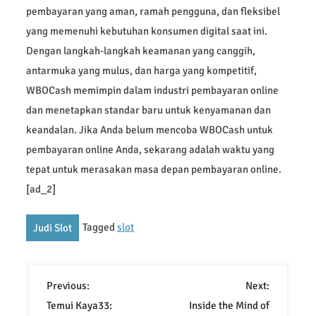
pembayaran yang aman, ramah pengguna, dan fleksibel
yang memenuhi kebutuhan konsumen digital saat ini.
Dengan langkah-langkah keamanan yang canggih,
antarmuka yang mulus, dan harga yang kompetitif,
WBOCash memimpin dalam industri pembayaran online
dan menetapkan standar baru untuk kenyamanan dan
keandalan. Jika Anda belum mencoba WBOCash untuk
pembayaran online Anda, sekarang adalah waktu yang
tepat untuk merasakan masa depan pembayaran online.
[ad_2]
Tagged
slot
Judi Slot
P
Previous:
Next:
o
Temui Kaya33:
Inside the Mind of