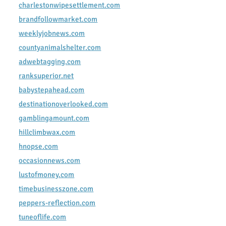
charlestonwipesettlement.com
brandfollowmarket.com
weeklyjobnews.com
countyanimalshelter.com
adwebtagging.com
ranksuperior.net
babystepahead.com
destinationoverlooked.com
gamblingamount.com
hillclimbwax.com
hnopse.com
occasionnews.com
lustofmoney.com
timebusinesszone.com
peppers-reflection.com
tuneoflife.com