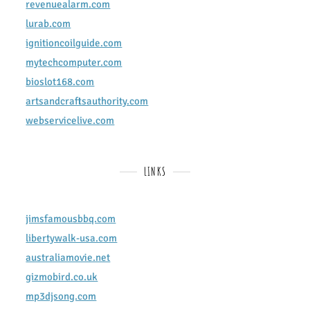
revenuealarm.com
lurab.com
ignitioncoilguide.com
mytechcomputer.com
bioslot168.com
artsandcraftsauthority.com
webservicelive.com
LINKS
jimsfamousbbq.com
libertywalk-usa.com
australiamovie.net
gizmobird.co.uk
mp3djsong.com