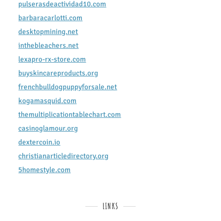
pulserasdeactividad10.com
barbaracarlotti.com
desktopmining.net
inthebleachers.net
lexapro-rx-store.com
buyskincareproducts.org
frenchbulldogpuppyforsale.net
kogamasquid.com
themultiplicationtablechart.com
casinoglamour.org
dextercoin.io
christianarticledirectory.org
5homestyle.com
LINKS