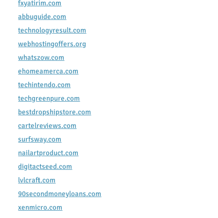
fxyatirim.com
abbuguide.com
technologyresult.com
webhostingoffers.org
whatszow.com
ehomeamerca.com
techintendo.com
techgreenpure.com
bestdropshipstore.com
cartelreviews.com
surfsway.com
nailartproduct.com
digitactseed.com
lvlcraft.com
90secondmoneyloans.com
xenmicro.com