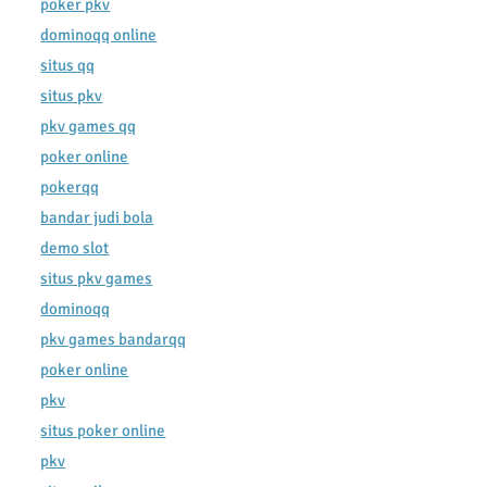
poker pkv
dominoqq online
situs qq
situs pkv
pkv games qq
poker online
pokerqq
bandar judi bola
demo slot
situs pkv games
dominoqq
pkv games bandarqq
poker online
pkv
situs poker online
pkv