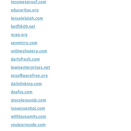
income4proof.com
educaritas.org
lensajelajah.com
betflik09.net
ncaq.org
xenmicro.com
onlineshopera.com
dartyfresh.com
lewisenterprises.net
pcsoftwarefree.org
dailylinking.com
dnafyx.com
giocolenuvole.com
iyouessential.com
withloveamity.com
youlearncode.com