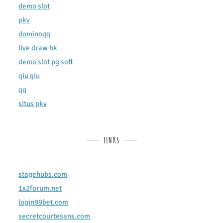
demo slot
pkv
dominoqq
live draw hk
demo slot pg soft
qiu qiu
qq
situs pkv
LINKS
stagehubs.com
1x2forum.net
login99bet.com
secretcourtesans.com