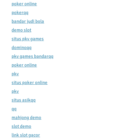
poker online
pokerqq
bandar judi bola
demo slot
situs pkv games
dominoqq
pkv games bandarqq
poker online
pkv
situs poker online
pkv
situs asikqq
qq
mahjong demo
slot demo
link slot gacor