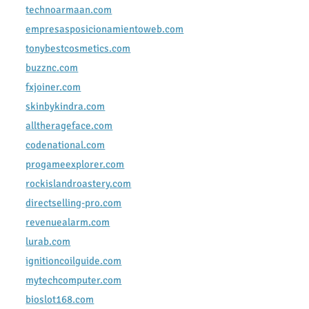
technoarmaan.com
empresasposicionamientoweb.com
tonybestcosmetics.com
buzznc.com
fxjoiner.com
skinbykindra.com
alltherageface.com
codenational.com
progameexplorer.com
rockislandroastery.com
directselling-pro.com
revenuealarm.com
lurab.com
ignitioncoilguide.com
mytechcomputer.com
bioslot168.com