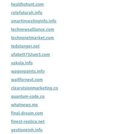
healthohunt.com
retefuturah.info
smartinvestinginfo.info
technewsalliance.com
technonetmarket.com
tedstanger.net
ufabett732um3.com
uskola.info
wagonpaints.info
waitfornext.com
clearvisionmarketing.co
quantum-code.co
whatnews.me
final-dream.com
finest-replica.net
gestioneinh.info