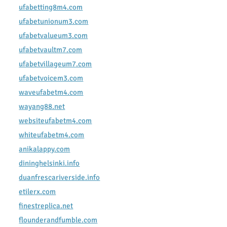
ufabetting8m4.com
ufabetunionum3.com
ufabetvalueum3.com
ufabetvaultm7.com
ufabetvillageum7.com
ufabetvoicem3.com
waveufabetm4.com
wayang88.net
websiteufabetm4.com
whiteufabetm4.com
anikalappy.com
dininghelsinki.info
duanfrescariverside.info
etilerx.com
finestreplica.net
flounderandfumble.com