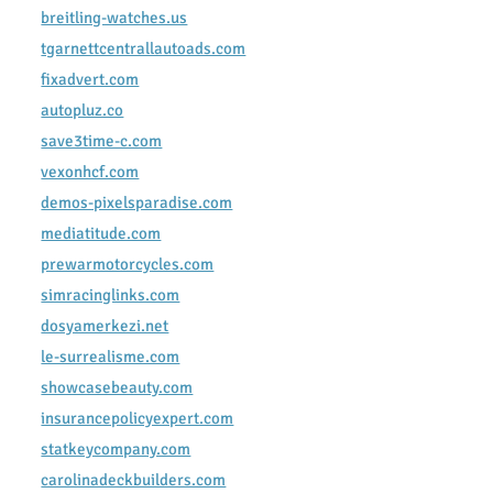
breitling-watches.us
tgarnettcentrallautoads.com
fixadvert.com
autopluz.co
save3time-c.com
vexonhcf.com
demos-pixelsparadise.com
mediatitude.com
prewarmotorcycles.com
simracinglinks.com
dosyamerkezi.net
le-surrealisme.com
showcasebeauty.com
insurancepolicyexpert.com
statkeycompany.com
carolinadeckbuilders.com