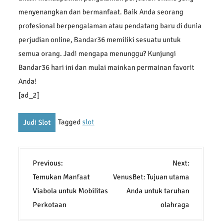
menyenangkan dan bermanfaat. Baik Anda seorang
profesional berpengalaman atau pendatang baru di dunia
perjudian online, Bandar36 memiliki sesuatu untuk
semua orang. Jadi mengapa menunggu? Kunjungi
Bandar36 hari ini dan mulai mainkan permainan favorit
Anda!
[ad_2]
Tagged
slot
Judi Slot
P
Previous:
Next:
o
Temukan Manfaat
VenusBet: Tujuan utama
s
Viabola untuk Mobilitas
Anda untuk taruhan
t
Perkotaan
olahraga
n