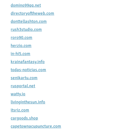
domino99qq.net
directoryoftheweb.com
donttellashton.com
rush3studio.com
roro90.com
herzio.com
in-hi5.com
krainafantasy.info
todas-noticias.com
senikartu.com
rusportal.net
watty.io
livinginthesun.info
itsriz.com
cargoods.shop
capetownacupuncture.com