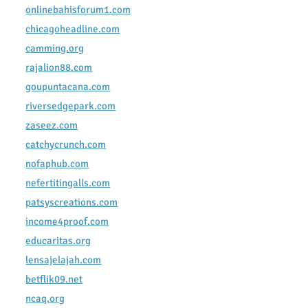
onlinebahisforum1.com
chicagoheadline.com
camming.org
rajalion88.com
goupuntacana.com
riversedgepark.com
zaseez.com
catchycrunch.com
nofaphub.com
nefertitingalls.com
patsyscreations.com
income4proof.com
educaritas.org
lensajelajah.com
betflik09.net
ncaq.org