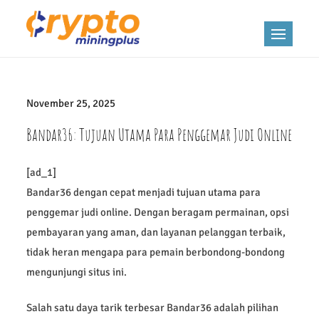
Skip
to
Slot Demo Gratis
Coba demo gratis X500 dari
content
Pragmatic Play malam ini tanpa
Pragmatic Play X500,
risiko rugi. Slot gacor ini
menghadirkan peluang besar
Slot Gacor Malam
November 25, 2025
untuk kemenangan besar.
Bandar36: Tujuan Utama Para Penggemar Judi Online
Ini Tanpa Risiko
[ad_1]
Bandar36 dengan cepat menjadi tujuan utama para
penggemar judi online. Dengan beragam permainan, opsi
pembayaran yang aman, dan layanan pelanggan terbaik,
tidak heran mengapa para pemain berbondong-bondong
mengunjungi situs ini.
Salah satu daya tarik terbesar Bandar36 adalah pilihan