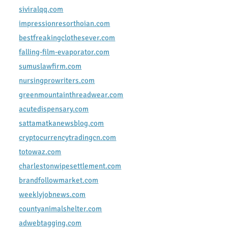
siviralqq.com
impressionresorthoian.com
bestfreakingclothesever.com
falling-film-evaporator.com
sumuslawfirm.com
nursingprowriters.com
greenmountainthreadwear.com
acutedispensary.com
sattamatkanewsblog.com
cryptocurrencytradingcn.com
totowaz.com
charlestonwipesettlement.com
brandfollowmarket.com
weeklyjobnews.com
countyanimalshelter.com
adwebtagging.com