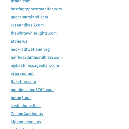
fithog.com
bestlaptopbestmonitor.com
georginaryland.com
roseandbasil.com
thewhitewhitelights.com
atdhe.ws
heckrodtwetland.org
halfheardinthestillness.com
mybestmassagechair.com
ericreed.net
fluxetine.com
mobilecasino8760.com
betqq3.net
casinoloans5.us
CasinoAuction.us
kipooglecouk.us