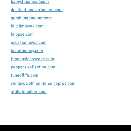
babystepahead.com
destinationoverlooked.com
gamblingamount.com
hillclimbwax.com
hnopse.com
occasionnews.com
lustofmoney.com
timebusinesszone.com
peppers-reflection.com
tuneoflife.com
windowwellmaintenancepros.com
affiliateholder.com