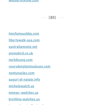
webservicelive.com
LINKS
jimsfamousbbq.com
libertywalk-usa.com
australiamovie.net
gizmobird.co.uk
mp3djsong.com
coursdanglaistoulouse.com
neptunuslex.com
auguri-di-natale.info
michelewatch.us
omega--watches.us
breitling-watches.us