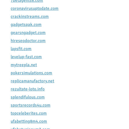
7betagents6.com
coronavirusuptodate.com
crackinstreams.com
gadgetspak.com
gearsngadget.com
hireseodoctor.com
lapsfit.com
levelup-fast.com
mytreepla.net
pokersimulations.com
replicamanufactory.net
rezultate-loto.info
splendifulous.com
sportsrecords4u.com
topceleberites.com
ufabetting8m4.com