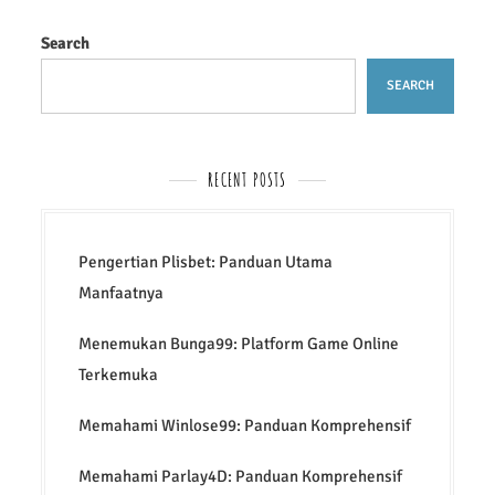
i
g
Search
a
SEARCH
t
i
o
RECENT POSTS
n
Pengertian Plisbet: Panduan Utama
Manfaatnya
Menemukan Bunga99: Platform Game Online
Terkemuka
Memahami Winlose99: Panduan Komprehensif
Memahami Parlay4D: Panduan Komprehensif