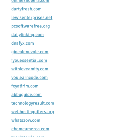
onlineshopera.com
dartyfresh.com
lewisenterprises.net
pcsoftwarefree.org
dailylinking.com
dnafyx.com
giocolenuvole.com
iyouessential.com
withloveamity.com
youlearncode.com
fxyatirim.com
abbuguide.com
technologyresult.com
webhostingoffers.org
whatszow.com
ehomeamerca.com