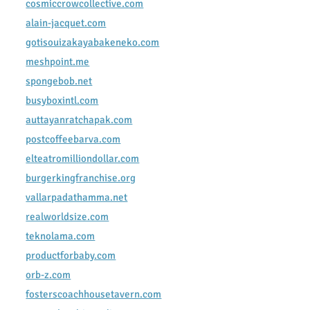
cosmiccrowcollective.com
alain-jacquet.com
gotisouizakayabakeneko.com
meshpoint.me
spongebob.net
busyboxintl.com
auttayanratchapak.com
postcoffeebarva.com
elteatromilliondollar.com
burgerkingfranchise.org
vallarpadathamma.net
realworldsize.com
teknolama.com
productforbaby.com
orb-z.com
fosterscoachhousetavern.com