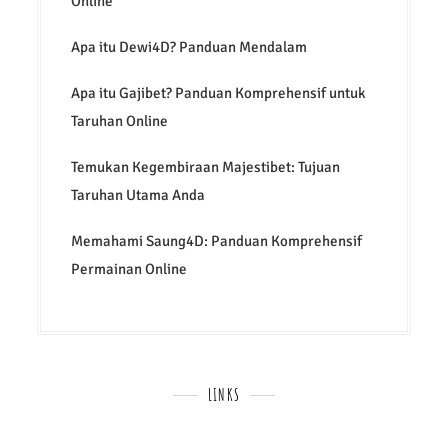
Online
Apa itu Dewi4D? Panduan Mendalam
Apa itu Gajibet? Panduan Komprehensif untuk
Taruhan Online
Temukan Kegembiraan Majestibet: Tujuan
Taruhan Utama Anda
Memahami Saung4D: Panduan Komprehensif
Permainan Online
LINKS