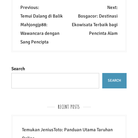
P
Previous:
Next:
o
Temui Dalang di Balik
Bosgacor: Destinasi
s
Mahjongjp88:
Ekowisata Terbaik bagi
t
Wawancara dengan
Pencinta Alam
n
Sang Pencipta
a
v
i
Search
g
SEARCH
a
t
i
RECENT POSTS
o
n
Temukan JeniusToto: Panduan Utama Taruhan