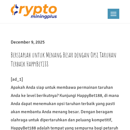
Skip
to
Slot Demo Gratis
Coba demo gratis X500 dari
content
Pragmatic Play malam ini tanpa
Pragmatic Play X500,
risiko rugi. Slot gacor ini
menghadirkan peluang besar
Slot Gacor Malam
December 9, 2025
untuk kemenangan besar.
Bersiaplah untuk Menang Besar dengan Opsi Taruhan
Ini Tanpa Risiko
Terbaik HappyBet188
[ad_1]
Apakah Anda siap untuk membawa permainan taruhan
Anda ke level berikutnya? Kunjungi HappyBet188, di mana
Anda dapat menemukan opsi taruhan terbaik yang pasti
akan membantu Anda menang besar. Dengan beragam
olahraga untuk dipertaruhkan dan peluang kompetitif,
HappyBet188 adalah tempat yang sempurna bagi petaruh