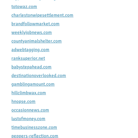
totowaz.com
charlestonwipesettlement.com
brandfollowmarket.com
weeklyjobnews.com
countyanimalshelter.com
adwebtagging.com
ranksuperior.net
babystepahead.com
destinationoverlooked.com
gamblingamount.com
hillclimbwax.com
hnopse.com
occasionnews.com
lustofmoney.com
timebusinesszone.com
peppers-reflection.com