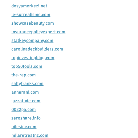
dosyamerkezi.net
le-surrealisme.com
showcasebeauty.com
insurancepolicyexpert.com
statkeycompany.com
carolinadeckbuilders.com
topinvestingblog.com
top50tools.com
the-rep.com
saltyfranks.com
annerani.com
jazzatude.com
0022pa.com
zeroshare.info
bilesinc.com
milaretreatnz.com