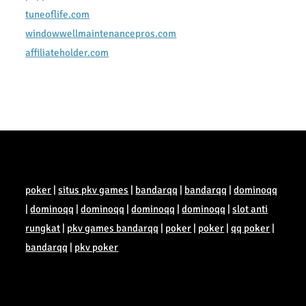
tuneoflife.com
windowwellmaintenancepros.com
affiliateholder.com
poker
|
situs pkv games
|
bandarqq
|
bandarqq
|
dominoqq
|
dominoqq
|
dominoqq
|
dominoqq
|
dominoqq
|
slot anti
rungkat
|
pkv games bandarqq
|
poker
|
poker
|
qq poker
|
bandarqq
|
pkv poker