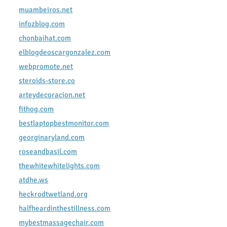
muambeiros.net
infozblog.com
chonbaihat.com
elblogdeoscargonzalez.com
webpromote.net
steroids-store.co
arteydecoracion.net
fithog.com
bestlaptopbestmonitor.com
georginaryland.com
roseandbasil.com
thewhitewhitelights.com
atdhe.ws
heckrodtwetland.org
halfheardinthestillness.com
mybestmassagechair.com