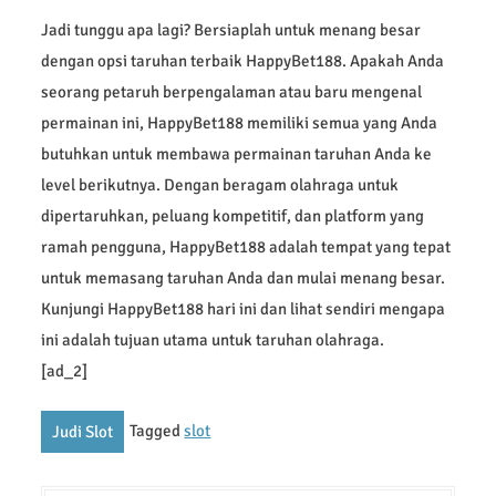
Jadi tunggu apa lagi? Bersiaplah untuk menang besar
dengan opsi taruhan terbaik HappyBet188. Apakah Anda
seorang petaruh berpengalaman atau baru mengenal
permainan ini, HappyBet188 memiliki semua yang Anda
butuhkan untuk membawa permainan taruhan Anda ke
level berikutnya. Dengan beragam olahraga untuk
dipertaruhkan, peluang kompetitif, dan platform yang
ramah pengguna, HappyBet188 adalah tempat yang tepat
untuk memasang taruhan Anda dan mulai menang besar.
Kunjungi HappyBet188 hari ini dan lihat sendiri mengapa
ini adalah tujuan utama untuk taruhan olahraga.
[ad_2]
Tagged
slot
Judi Slot