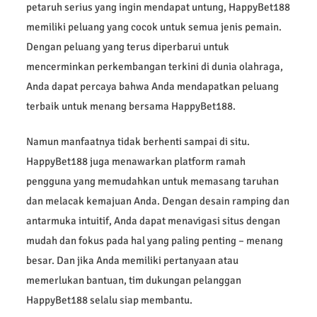
petaruh serius yang ingin mendapat untung, HappyBet188
memiliki peluang yang cocok untuk semua jenis pemain.
Dengan peluang yang terus diperbarui untuk
mencerminkan perkembangan terkini di dunia olahraga,
Anda dapat percaya bahwa Anda mendapatkan peluang
terbaik untuk menang bersama HappyBet188.
Namun manfaatnya tidak berhenti sampai di situ.
HappyBet188 juga menawarkan platform ramah
pengguna yang memudahkan untuk memasang taruhan
dan melacak kemajuan Anda. Dengan desain ramping dan
antarmuka intuitif, Anda dapat menavigasi situs dengan
mudah dan fokus pada hal yang paling penting – menang
besar. Dan jika Anda memiliki pertanyaan atau
memerlukan bantuan, tim dukungan pelanggan
HappyBet188 selalu siap membantu.