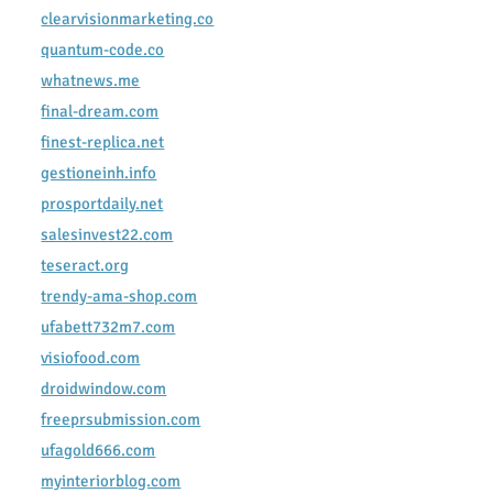
clearvisionmarketing.co
quantum-code.co
whatnews.me
final-dream.com
finest-replica.net
gestioneinh.info
prosportdaily.net
salesinvest22.com
teseract.org
trendy-ama-shop.com
ufabett732m7.com
visiofood.com
droidwindow.com
freeprsubmission.com
ufagold666.com
myinteriorblog.com