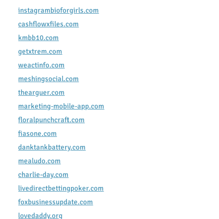
instagrambioforgirls.com
cashflowxfiles.com
kmbb10.com
getxtrem.com
weactinfo.com
meshingsocial.com
thearguer.com
marketing-mobile-app.com
floralpunchcraft.com
fiasone.com
danktankbattery.com
mealudo.com
charlie-day.com
livedirectbettingpoker.com
foxbusinessupdate.com
lovedaddy.org