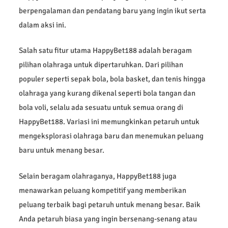
berpengalaman dan pendatang baru yang ingin ikut serta
dalam aksi ini.
Salah satu fitur utama HappyBet188 adalah beragam
pilihan olahraga untuk dipertaruhkan. Dari pilihan
populer seperti sepak bola, bola basket, dan tenis hingga
olahraga yang kurang dikenal seperti bola tangan dan
bola voli, selalu ada sesuatu untuk semua orang di
HappyBet188. Variasi ini memungkinkan petaruh untuk
mengeksplorasi olahraga baru dan menemukan peluang
baru untuk menang besar.
Selain beragam olahraganya, HappyBet188 juga
menawarkan peluang kompetitif yang memberikan
peluang terbaik bagi petaruh untuk menang besar. Baik
Anda petaruh biasa yang ingin bersenang-senang atau