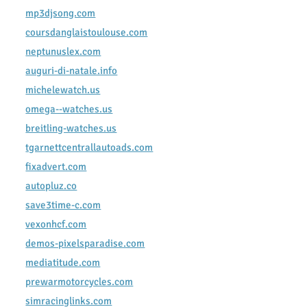
mp3djsong.com
coursdanglaistoulouse.com
neptunuslex.com
auguri-di-natale.info
michelewatch.us
omega--watches.us
breitling-watches.us
tgarnettcentrallautoads.com
fixadvert.com
autopluz.co
save3time-c.com
vexonhcf.com
demos-pixelsparadise.com
mediatitude.com
prewarmotorcycles.com
simracinglinks.com