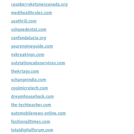
raspberryketonescanada.org
medihealthrules.com
usathrill.com
vshapedental.com
canfandalucia.org
yourengineguide.com
nybreakings.com
outstationcabsservices.com
thekrtagy.com
xchangeindia.com
coolmicrotech.com
dreamhousehack.com
the-techteacher.com
automobilenews-online.com
fashionalltimes.com
totaldigitalforum.com