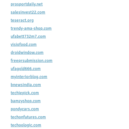
prosportdaily.net
salesinvest22.com
teseract.org
trendy-ama-shop.com
ufabett732m7.com
visiofood.com
droidwindow.com
freeprsubmission.com
ufagold666.com
myinteriorblog.com
bnewsindia.com
techiepick.com
bamzyshop.com
pondycars.com
techonfutures.com
techoologic.com