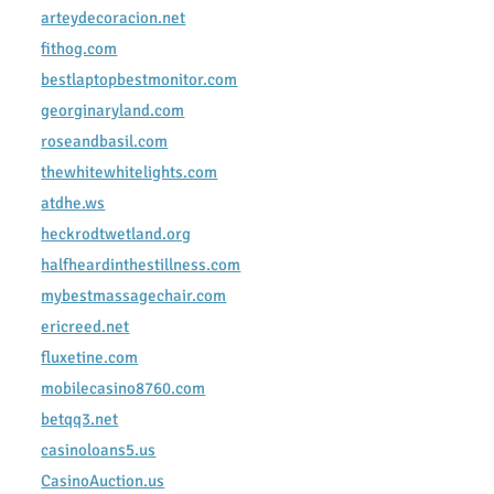
arteydecoracion.net
fithog.com
bestlaptopbestmonitor.com
georginaryland.com
roseandbasil.com
thewhitewhitelights.com
atdhe.ws
heckrodtwetland.org
halfheardinthestillness.com
mybestmassagechair.com
ericreed.net
fluxetine.com
mobilecasino8760.com
betqq3.net
casinoloans5.us
CasinoAuction.us