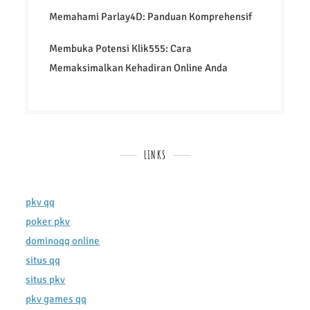
Memahami Parlay4D: Panduan Komprehensif
Membuka Potensi Klik555: Cara
Memaksimalkan Kehadiran Online Anda
LINKS
pkv qq
poker pkv
dominoqq online
situs qq
situs pkv
pkv games qq