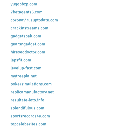
yuqqbbzp.com
7betagents6.com
coronavirusuptodate.com
crackinstreams.com
gadgetspak.com
gearsngadget.com
hireseodoctor.com
lapsfit.com
levelup-fast.com
mytreepla.net
pokersimulations.com
replicamanufactory.net
rezultate-loto.info
splendifulous.com
sportsrecords4u.com
topceleberites.com