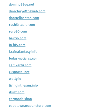
domino99qq.net
directoryoftheweb.com
donttellashton.com
rush3studio.com
roro90.com
herzio.com
in-hi5.com
krainafantasy.info
todas-noticias.com
senikartu.com
rusportal.net
watty.io
livinginthesun.info
itsriz.com
cargoods.shop
capetownacupuncture.com