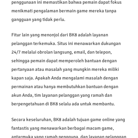
penggunaan ini memastikan bahwa pemain dapat fokus
menikmati pengalaman bermain game mereka tanpa
gangguan yang tidak perlu.
Fitur lain yang menonjol dari BK8 adalah layanan
pelanggan terkemuka. Situs ini menawarkan dukungan
24/7 melalui obrolan langsung, email, dan telepon,
sehingga pemain dapat memperoleh bantuan dengan
pertanyaan atau masalah yang mungkin mereka miliki
kapan saja. Apakah Anda mengalami masalah dengan
permainan atau hanya membutuhkan bantuan dengan
akun Anda, tim layanan pelanggan yang ramah dan
berpengetahuan di BK8 selalu ada untuk membantu.
Secara keseluruhan, BK8 adalah tujuan game online yang
fantastis yang menawarkan berbagai macam game,
antarmuka yang ramah pengguna, dan layanan pelanggan