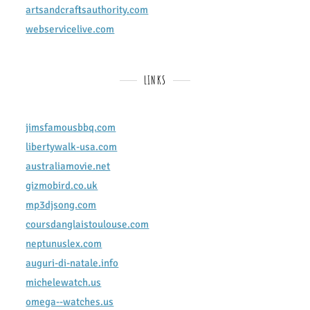
artsandcraftsauthority.com
webservicelive.com
LINKS
jimsfamousbbq.com
libertywalk-usa.com
australiamovie.net
gizmobird.co.uk
mp3djsong.com
coursdanglaistoulouse.com
neptunuslex.com
auguri-di-natale.info
michelewatch.us
omega--watches.us