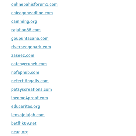
onlinebahisforum1.com
chicagoheadline.com
camming.org
rajalion88.com
goupuntacana.com
riversedgepark.com
zaseez.com
catchycrunch.com
nofaphub.com
nefertitingalls.com
patsyscreations.com
income4proof.com
educaritas.org
lensajelajah.com
betflik09.net
ncaq.org