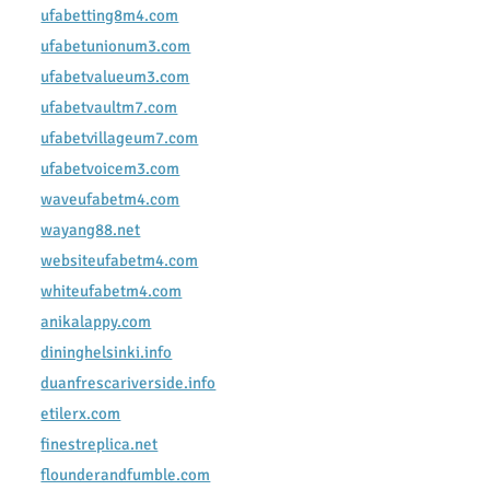
ufabetting8m4.com
ufabetunionum3.com
ufabetvalueum3.com
ufabetvaultm7.com
ufabetvillageum7.com
ufabetvoicem3.com
waveufabetm4.com
wayang88.net
websiteufabetm4.com
whiteufabetm4.com
anikalappy.com
dininghelsinki.info
duanfrescariverside.info
etilerx.com
finestreplica.net
flounderandfumble.com