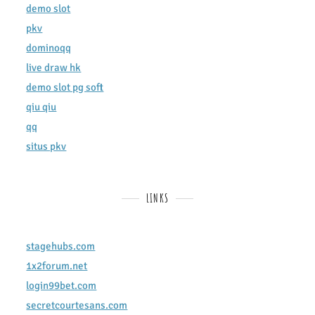
demo slot
pkv
dominoqq
live draw hk
demo slot pg soft
qiu qiu
qq
situs pkv
LINKS
stagehubs.com
1x2forum.net
login99bet.com
secretcourtesans.com