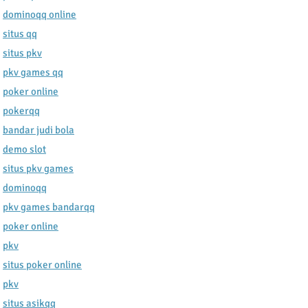
dominoqq online
situs qq
situs pkv
pkv games qq
poker online
pokerqq
bandar judi bola
demo slot
situs pkv games
dominoqq
pkv games bandarqq
poker online
pkv
situs poker online
pkv
situs asikqq