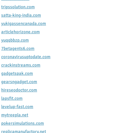
tripssolution.com
satta-king-india.com
yukigassencanada.com
articlehorizone.com
yuqqbbzp.com
7betagents6.com
coronavirusuptodate.com
crackinstreams.com
gadgetspak.com
gearsngadget.com
hireseodoctor.com
lapsfit.com
levelup-fast.com
mytreepla.net
pokersimulations.com
replicamanufactory.net