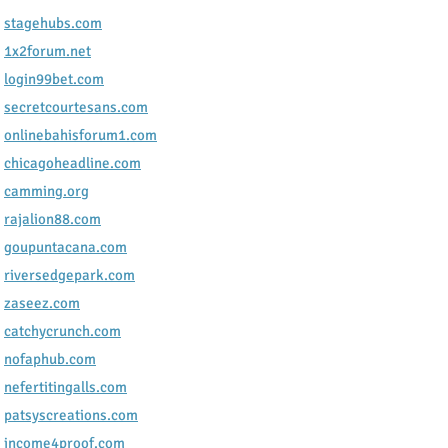
stagehubs.com
1x2forum.net
login99bet.com
secretcourtesans.com
onlinebahisforum1.com
chicagoheadline.com
camming.org
rajalion88.com
goupuntacana.com
riversedgepark.com
zaseez.com
catchycrunch.com
nofaphub.com
nefertitingalls.com
patsyscreations.com
income4proof.com