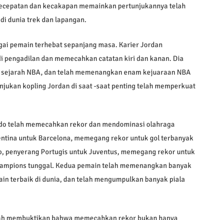
kecepatan dan kecakapan memainkan pertunjukannya telah
i dunia trek dan lapangan.
agai pemain terhebat sepanjang masa. Karier Jordan
 pengadilan dan memecahkan catatan kiri dan kanan. Dia
lam sejarah NBA, dan telah memenangkan enam kejuaraan NBA
njukan kopling Jordan di saat -saat penting telah memperkuat
naldo telah memecahkan rekor dan mendominasi olahraga
entina untuk Barcelona, ​​memegang rekor untuk gol terbanyak
o, penyerang Portugis untuk Juventus, memegang rekor untuk
Champions tunggal. Kedua pemain telah memenangkan banyak
in terbaik di dunia, dan telah mengumpulkan banyak piala
 telah membuktikan bahwa memecahkan rekor bukan hanya