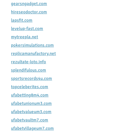
gearsngadget.com
hireseodoctor.com
lapsfit.com
levelup-fast.com
mytreepla.net
pokersimulations.com
replicamanufactory.net
rezultate-loto.info
splendifulous.com
sportsrecords4u.com
topceleberites.com
ufabetting8m4.com
ufabetunionum3.com
ufabetvalueum3.com
ufabetvaultm7.com
ufabetvillageum7.com