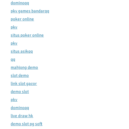
dominoqq
pkv games bandarqq
poker online
pkv
situs poker online
pkv
situs asikqq
qq
mahjong demo
slot demo
link slot gacor
demo slot
pkv
dominoqq
live draw hk
demo slot pg soft