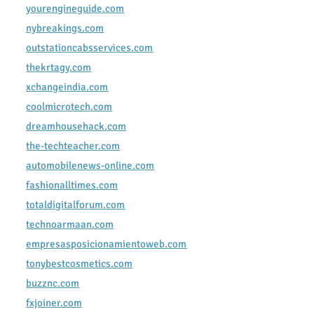
yourengineguide.com
nybreakings.com
outstationcabsservices.com
thekrtagy.com
xchangeindia.com
coolmicrotech.com
dreamhousehack.com
the-techteacher.com
automobilenews-online.com
fashionalltimes.com
totaldigitalforum.com
technoarmaan.com
empresasposicionamientoweb.com
tonybestcosmetics.com
buzznc.com
fxjoiner.com