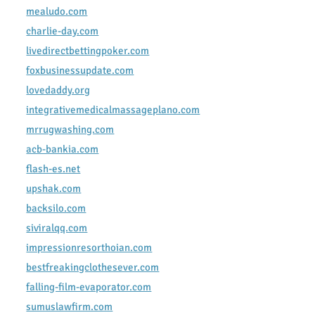
mealudo.com
charlie-day.com
livedirectbettingpoker.com
foxbusinessupdate.com
lovedaddy.org
integrativemedicalmassageplano.com
mrrugwashing.com
acb-bankia.com
flash-es.net
upshak.com
backsilo.com
siviralqq.com
impressionresorthoian.com
bestfreakingclothesever.com
falling-film-evaporator.com
sumuslawfirm.com