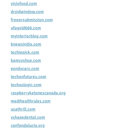
visiofood.com
droidwindow.com
freeprsubmission.com
ufagold666.com
myinteriorblog.com
bnewsindia.com
techiepick.com
bamzyshop.com
pondycars.com
techonfutures.com
techoologic.com
raspberryketonescanada.org
medihealthrules.com
usathrill.com
vshapedental.com
canfandalucia.org