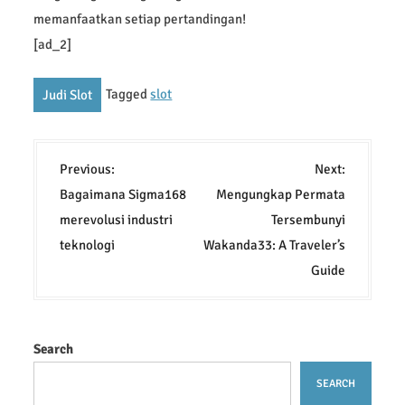
memanfaatkan setiap pertandingan!
[ad_2]
Tagged
slot
Judi Slot
P
Previous:
Next:
o
Bagaimana Sigma168
Mengungkap Permata
s
merevolusi industri
Tersembunyi
t
teknologi
Wakanda33: A Traveler’s
n
Guide
a
v
i
Search
g
SEARCH
a