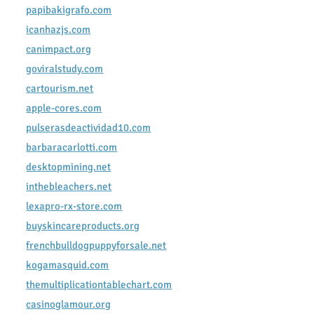
papibakigrafo.com
icanhazjs.com
canimpact.org
goviralstudy.com
cartourism.net
apple-cores.com
pulserasdeactividad10.com
barbaracarlotti.com
desktopmining.net
inthebleachers.net
lexapro-rx-store.com
buyskincareproducts.org
frenchbulldogpuppyforsale.net
kogamasquid.com
themultiplicationtablechart.com
casinoglamour.org