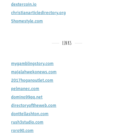
dextercoin.io
christianarticledirectory.org
5homestyle.com
LINKS
mygamblingstory.com
majalahwekonews.com
2017hoganoutlet.com
pelmanec.com
domino99qq.net
directoryoftheweb.com
donttellashton.com
rush3studio.com
roro90.com