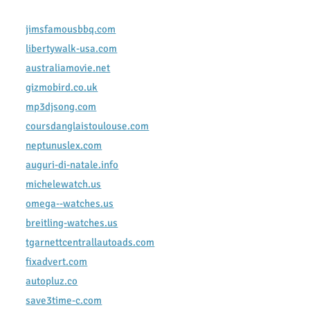
jimsfamousbbq.com
libertywalk-usa.com
australiamovie.net
gizmobird.co.uk
mp3djsong.com
coursdanglaistoulouse.com
neptunuslex.com
auguri-di-natale.info
michelewatch.us
omega--watches.us
breitling-watches.us
tgarnettcentrallautoads.com
fixadvert.com
autopluz.co
save3time-c.com