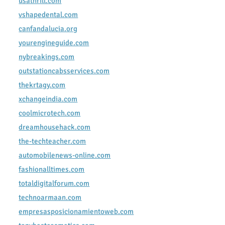
usathrill.com
vshapedental.com
canfandalucia.org
yourengineguide.com
nybreakings.com
outstationcabsservices.com
thekrtagy.com
xchangeindia.com
coolmicrotech.com
dreamhousehack.com
the-techteacher.com
automobilenews-online.com
fashionalltimes.com
totaldigitalforum.com
technoarmaan.com
empresasposicionamientoweb.com