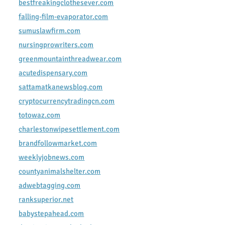
bestfreakingclothesever.com
falling-film-evaporator.com
sumuslawfirm.com
nursingprowriters.com
greenmountainthreadwear.com
acutedispensary.com
sattamatkanewsblog.com
cryptocurrencytradingcn.com
totowaz.com
charlestonwipesettlement.com
brandfollowmarket.com
weeklyjobnews.com
countyanimalshelter.com
adwebtagging.com
ranksuperior.net
babystepahead.com