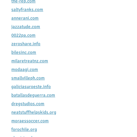
the-rep.com
saltyfranks.com
annerani.com
jazzatude.com
0022pa.com
zeroshare.info
bilesinc.com
milaretreatnz.com
modaagi.com
smallvilleph.com
galiciasuroeste.info
batallasdeguerra.com
dregstudios.com
neatstuffhelpskids.org
moraessoccer.com
forochile.org