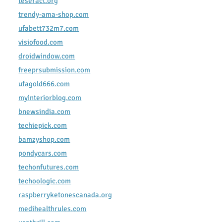
teseract.org
trendy-ama-shop.com
ufabett732m7.com
visiofood.com
droidwindow.com
freeprsubmission.com
ufagold666.com
myinteriorblog.com
bnewsindia.com
techiepick.com
bamzyshop.com
pondycars.com
techonfutures.com
techoologic.com
raspberryketonescanada.org
medihealthrules.com