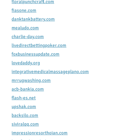
floralpunchcraft.com
fiasone.com
danktankbattery.com
mealudo.com
charlie-day.com
livedirectbettingpoker.com
foxbusinessupdate.com
lovedaddy.org
integrativemedicalmassageplano.com
mrrugwashing.com
acb-bankia.com
flash-es.net
upshak.com
backsilo.com
siviralqq.com
impressionresorthoian.com