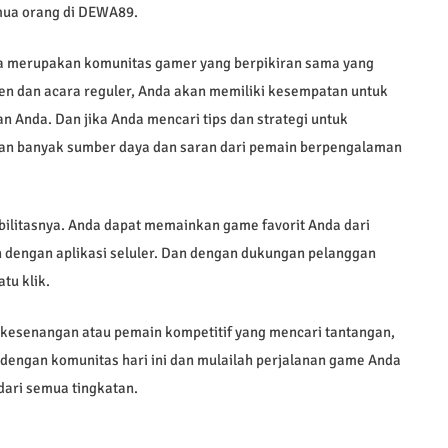
emua orang di DEWA89.
ga merupakan komunitas gamer yang berpikiran sama yang
en dan acara reguler, Anda akan memiliki kesempatan untuk
n Anda. Dan jika Anda mencari tips dan strategi untuk
n banyak sumber daya dan saran dari pemain berpengalaman
bilitasnya. Anda dapat memainkan game favorit Anda dari
 dengan aplikasi seluler. Dan dengan dukungan pelanggan
tu klik.
 kesenangan atau pemain kompetitif yang mencari tantangan,
engan komunitas hari ini dan mulailah perjalanan game Anda
dari semua tingkatan.