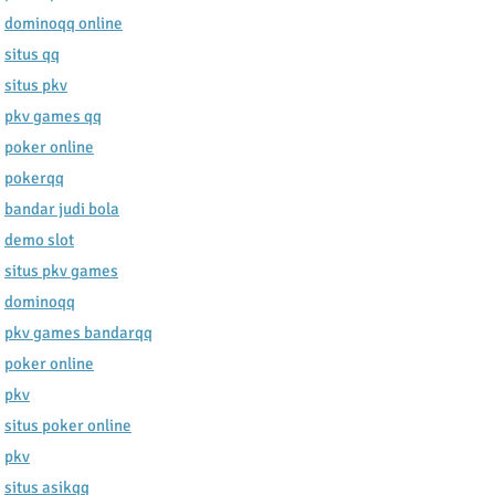
dominoqq online
situs qq
situs pkv
pkv games qq
poker online
pokerqq
bandar judi bola
demo slot
situs pkv games
dominoqq
pkv games bandarqq
poker online
pkv
situs poker online
pkv
situs asikqq