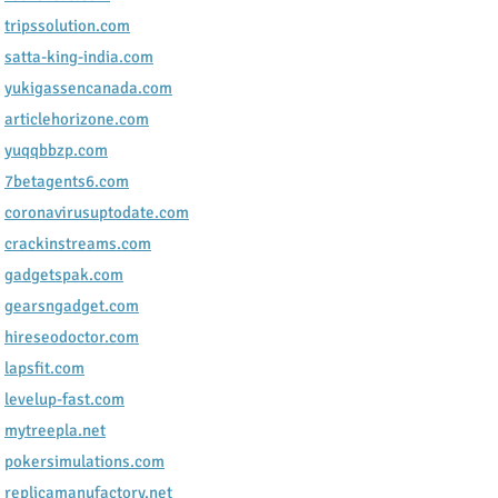
tripssolution.com
satta-king-india.com
yukigassencanada.com
articlehorizone.com
yuqqbbzp.com
7betagents6.com
coronavirusuptodate.com
crackinstreams.com
gadgetspak.com
gearsngadget.com
hireseodoctor.com
lapsfit.com
levelup-fast.com
mytreepla.net
pokersimulations.com
replicamanufactory.net