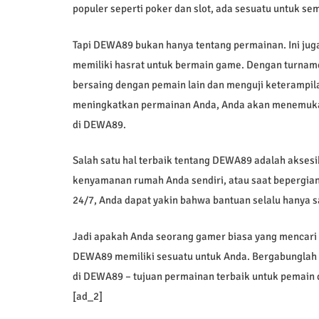
populer seperti poker dan slot, ada sesuatu untuk s
Tapi DEWA89 bukan hanya tentang permainan. Ini ju
memiliki hasrat untuk bermain game. Dengan turnam
bersaing dengan pemain lain dan menguji keterampila
meningkatkan permainan Anda, Anda akan menemuka
di DEWA89.
Salah satu hal terbaik tentang DEWA89 adalah aksesi
kenyamanan rumah Anda sendiri, atau saat bepergian
24/7, Anda dapat yakin bahwa bantuan selalu hanya sa
Jadi apakah Anda seorang gamer biasa yang mencari
DEWA89 memiliki sesuatu untuk Anda. Bergabunglah d
di DEWA89 – tujuan permainan terbaik untuk pemain 
[ad_2]