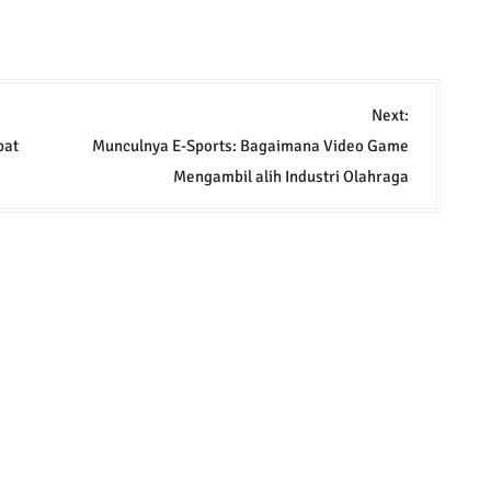
Next:
pat
Munculnya E-Sports: Bagaimana Video Game
Mengambil alih Industri Olahraga