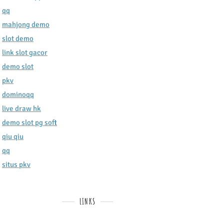
qq
mahjong demo
slot demo
link slot gacor
demo slot
pkv
dominoqq
live draw hk
demo slot pg soft
qiu qiu
qq
situs pkv
LINKS