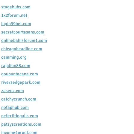
stagehubs.com
1x2forum.net
login99bet.com
secretcourtesans.com
onlinebahisforum1.com
chicagoheadline.com
camming.org
rajalion88.com
goupuntacana.com
riversedgepark.com
zaseez.com
catchycrunch.com
nofaphub.com
nefertitingalls.com
patsyscreations.com
income4proof.com