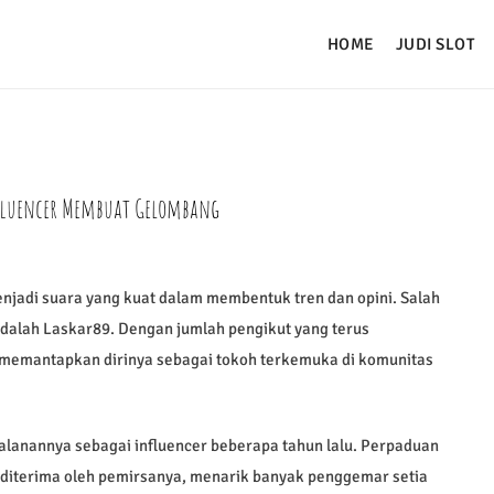
HOME
JUDI SLOT
 Pragmatic Play X500, Slot Gacor Malam Ini
i Pragmatic Play malam ini tanpa risiko rugi. Slot gacor ini mengha
fluencer Membuat Gelombang
h menjadi suara yang kuat dalam membentuk tren dan opini. Salah
adalah Laskar89. Dengan jumlah pengikut yang terus
 memantapkan dirinya sebagai tokoh terkemuka di komunitas
alanannya sebagai influencer beberapa tahun lalu. Perpaduan
ah diterima oleh pemirsanya, menarik banyak penggemar setia