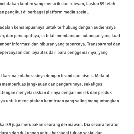
iptakan konten yang menarik dan relevan, Laskar89 telah
n pengikut di berbagai platform media sosial.
89 adalah kemampuannya untuk terhubung dengan audiensnya
man, dan pendapatnya, ia telah membangun hubungan yang kuat
umber informasi dan hiburan yang tepercaya. Transparansi dan
percayaan dan loyalitas dari para penggemarnya, yang
.
l karena kolaborasinya dengan brand dan bisnis. Melalui
pu memperluas jangkauan dan pengaruhnya, sekaligus
. Dengan menyelaraskan dirinya dengan merek dan produk
a untuk menciptakan kemitraan yang saling menguntungkan
skar89 juga merupakan seorang dermawan. Dia secara teratur
ran dan dukungan untuk berbagai tujuan sosial dan