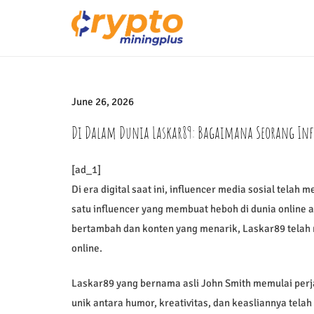
Skip
to
Slot Demo Gratis
Coba demo gratis X500 dar
content
June 26, 2026
Di Dalam Dunia Laskar89: Bagaimana Seorang In
[ad_1]
Di era digital saat ini, influencer media sosial tela
satu influencer yang membuat heboh di dunia online 
bertambah dan konten yang menarik, Laskar89 telah
online.
Laskar89 yang bernama asli John Smith memulai perj
unik antara humor, kreativitas, dan keasliannya tel