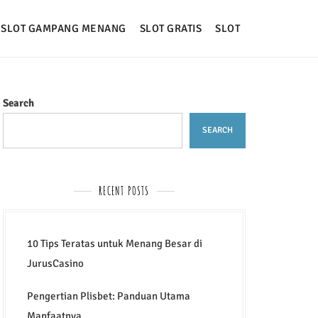
SLOT GAMPANG MENANG
SLOT GRATIS
SLOT
 Tanpa Risiko
dirkan peluang besar untuk kemenangan besar.
Search
SEARCH
RECENT POSTS
10 Tips Teratas untuk Menang Besar di
JurusCasino
Pengertian Plisbet: Panduan Utama
Manfaatnya