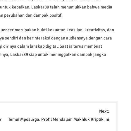
untuk kebaikan, Laskar89 telah menunjukkan bahwa media
an perubahan dan dampak positif.
luencer merupakan bukti kekuatan keaslian, kreativitas, dan
inya sendiri dan berinteraksi dengan audiensnya dengan cara
dirinya dalam lanskap digital. Saat ia terus membuat
ennya, Laskar89 siap untuk meninggalkan dampak jangka
Next:
ri
Temui Mposurga: Profil Mendalam Makhluk Kriptik Ini