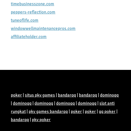
timebusinesszone.com
peppers-reflection.com
tuneoflife.com
windowwellmaintenancepros.com
affiliateholder.com
poker
|
situs pkv games
|
bandarqq
|
bandarqq
|
dominoqq
|
dominoqq
|
dominoqq
|
dominoqq
|
dominoqq
|
slot anti
rungkat
|
pkv games bandarqq
|
poker
|
poker
|
qq poker
|
bandarqq
|
pkv poker