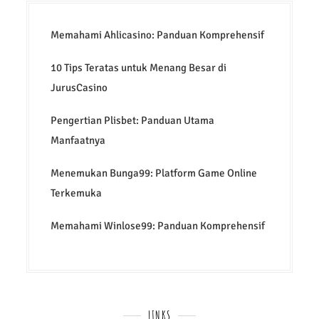
o
Memahami Ahlicasino: Panduan Komprehensif
n
10 Tips Teratas untuk Menang Besar di
JurusCasino
Pengertian Plisbet: Panduan Utama
Manfaatnya
Menemukan Bunga99: Platform Game Online
Terkemuka
Memahami Winlose99: Panduan Komprehensif
LINKS