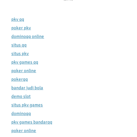
pkv qq
poker pkv
dominoqq online
situs qq
situs pkv
pkv games qq
poker online
pokerqq
bandar judi bola
demo slot
situs pkv games
dominoqq
pkv games bandarqq
poker online