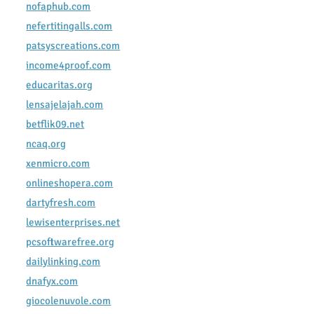
nofaphub.com
nefertitingalls.com
patsyscreations.com
income4proof.com
educaritas.org
lensajelajah.com
betflik09.net
ncaq.org
xenmicro.com
onlineshopera.com
dartyfresh.com
lewisenterprises.net
pcsoftwarefree.org
dailylinking.com
dnafyx.com
giocolenuvole.com