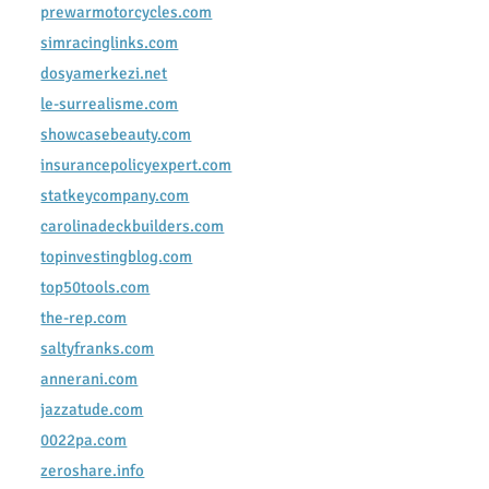
prewarmotorcycles.com
simracinglinks.com
dosyamerkezi.net
le-surrealisme.com
showcasebeauty.com
insurancepolicyexpert.com
statkeycompany.com
carolinadeckbuilders.com
topinvestingblog.com
top50tools.com
the-rep.com
saltyfranks.com
annerani.com
jazzatude.com
0022pa.com
zeroshare.info