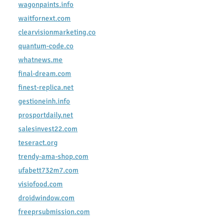
wagonpaints.info
waitfornext.com
clearvisionmarketing.co
quantum-code.co
whatnews.me
final-dream.com
finest-replica.net
gestioneinh.info
prosportdaily.net
salesinvest22.com
teseract.org
trendy-ama-shop.com
ufabett732m7.com
visiofood.com
droidwindow.com
freeprsubmission.com