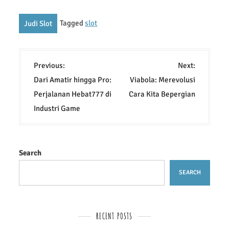
Tagged
slot
Judi Slot
P
Previous:
Next:
o
Dari Amatir hingga Pro:
Viabola: Merevolusi
s
Perjalanan Hebat777 di
Cara Kita Bepergian
t
Industri Game
n
a
v
Search
i
SEARCH
g
a
t
RECENT POSTS
i