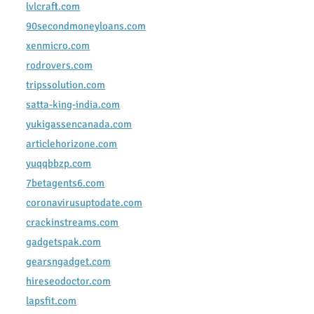
lvlcraft.com
90secondmoneyloans.com
xenmicro.com
rodrovers.com
tripssolution.com
satta-king-india.com
yukigassencanada.com
articlehorizone.com
yuqqbbzp.com
7betagents6.com
coronavirusuptodate.com
crackinstreams.com
gadgetspak.com
gearsngadget.com
hireseodoctor.com
lapsfit.com