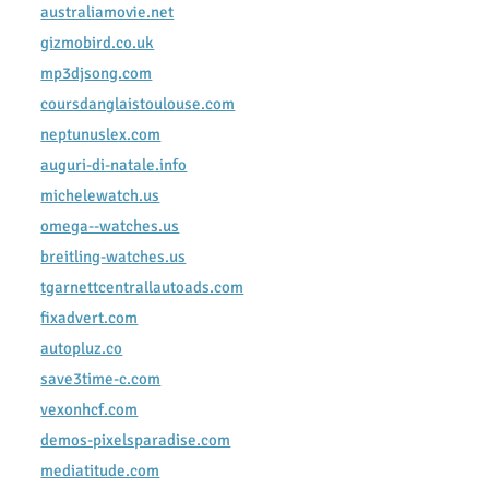
australiamovie.net
gizmobird.co.uk
mp3djsong.com
coursdanglaistoulouse.com
neptunuslex.com
auguri-di-natale.info
michelewatch.us
omega--watches.us
breitling-watches.us
tgarnettcentrallautoads.com
fixadvert.com
autopluz.co
save3time-c.com
vexonhcf.com
demos-pixelsparadise.com
mediatitude.com