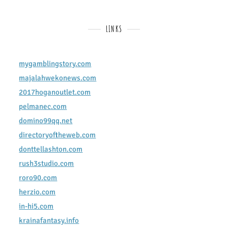
LINKS
mygamblingstory.com
majalahwekonews.com
2017hoganoutlet.com
pelmanec.com
domino99qq.net
directoryoftheweb.com
donttellashton.com
rush3studio.com
roro90.com
herzio.com
in-hi5.com
krainafantasy.info