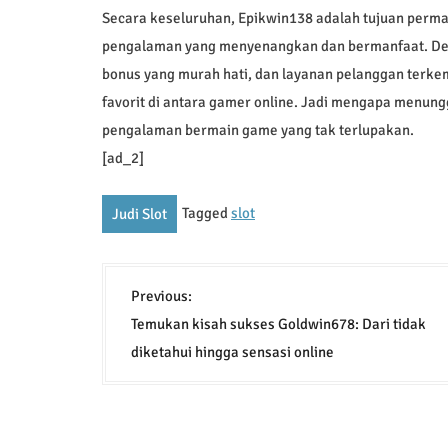
Secara keseluruhan, Epikwin138 adalah tujuan perma
pengalaman yang menyenangkan dan bermanfaat. De
bonus yang murah hati, dan layanan pelanggan terk
favorit di antara gamer online. Jadi mengapa menungg
pengalaman bermain game yang tak terlupakan.
[ad_2]
Tagged
slot
Judi Slot
P
Previous:
o
Temukan kisah sukses Goldwin678: Dari tidak
s
diketahui hingga sensasi online
t
n
a