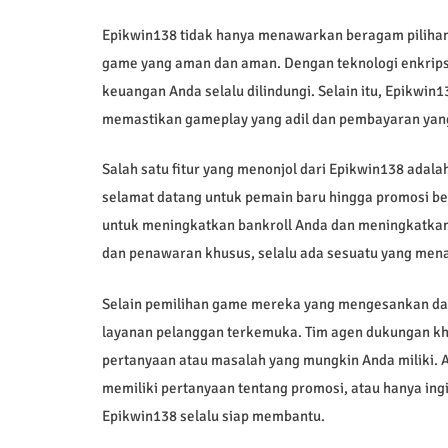
Epikwin138 tidak hanya menawarkan beragam pilihan
game yang aman dan aman. Dengan teknologi enkripsi
keuangan Anda selalu dilindungi. Selain itu, Epikwin13
memastikan gameplay yang adil dan pembayaran yang
Salah satu fitur yang menonjol dari Epikwin138 adal
selamat datang untuk pemain baru hingga promosi be
untuk meningkatkan bankroll Anda dan meningkatkan
dan penawaran khusus, selalu ada sesuatu yang menar
Selain pemilihan game mereka yang mengesankan da
layanan pelanggan terkemuka. Tim agen dukungan k
pertanyaan atau masalah yang mungkin Anda miliki
memiliki pertanyaan tentang promosi, atau hanya in
Epikwin138 selalu siap membantu.