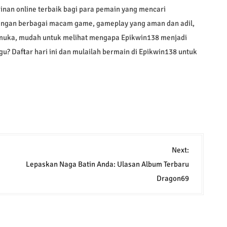
inan online terbaik bagi para pemain yang mencari
ngan berbagai macam game, gameplay yang aman dan adil,
emuka, mudah untuk melihat mengapa Epikwin138 menjadi
u? Daftar hari ini dan mulailah bermain di Epikwin138 untuk
Next:
Lepaskan Naga Batin Anda: Ulasan Album Terbaru
Dragon69