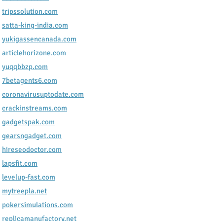
tripssolution.com
satta-king-india.com
yukigassencanada.com
articlehorizone.com
yuqqbbzp.com
7betagents6.com
coronavirusuptodate.com
crackinstreams.com
gadgetspak.com
gearsngadget.com
hireseodoctor.com
lapsfit.com
levelup-fast.com
mytreepla.net
pokersimulations.com
replicamanufactory.net