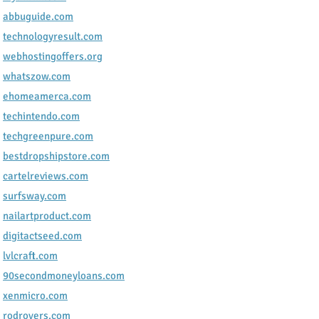
abbuguide.com
technologyresult.com
webhostingoffers.org
whatszow.com
ehomeamerca.com
techintendo.com
techgreenpure.com
bestdropshipstore.com
cartelreviews.com
surfsway.com
nailartproduct.com
digitactseed.com
lvlcraft.com
90secondmoneyloans.com
xenmicro.com
rodrovers.com