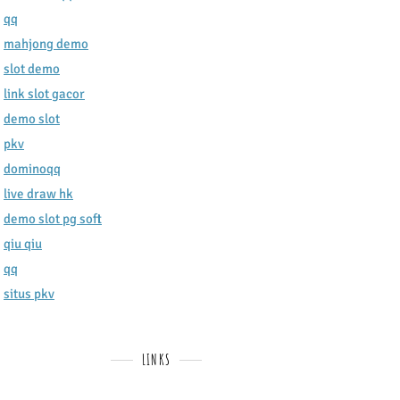
qq
mahjong demo
slot demo
link slot gacor
demo slot
pkv
dominoqq
live draw hk
demo slot pg soft
qiu qiu
qq
situs pkv
LINKS