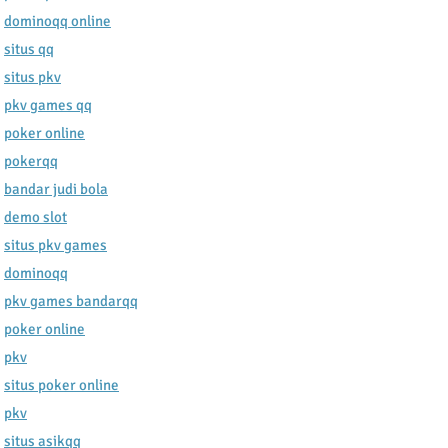
dominoqq online
situs qq
situs pkv
pkv games qq
poker online
pokerqq
bandar judi bola
demo slot
situs pkv games
dominoqq
pkv games bandarqq
poker online
pkv
situs poker online
pkv
situs asikqq