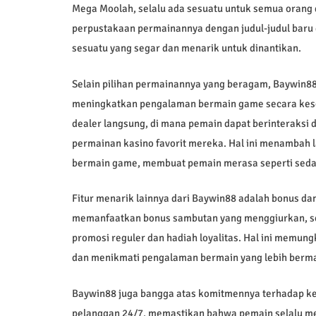
Mega Moolah, selalu ada sesuatu untuk semua orang d
perpustakaan permainannya dengan judul-judul baru
sesuatu yang segar dan menarik untuk dinantikan.
Selain pilihan permainannya yang beragam, Baywin88
meningkatkan pengalaman bermain game secara kesel
dealer langsung, di mana pemain dapat berinteraksi
permainan kasino favorit mereka. Hal ini menambah
bermain game, membuat pemain merasa seperti seda
Fitur menarik lainnya dari Baywin88 adalah bonus d
memanfaatkan bonus sambutan yang menggiurkan, s
promosi reguler dan hadiah loyalitas. Hal ini me
dan menikmati pengalaman bermain yang lebih berma
Baywin88 juga bangga atas komitmennya terhadap k
pelanggan 24/7, memastikan bahwa pemain selalu m