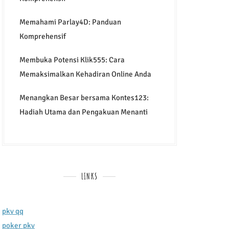
Memahami Parlay4D: Panduan
Komprehensif
Membuka Potensi Klik555: Cara
Memaksimalkan Kehadiran Online Anda
Menangkan Besar bersama Kontes123:
Hadiah Utama dan Pengakuan Menanti
LINKS
pkv qq
poker pkv