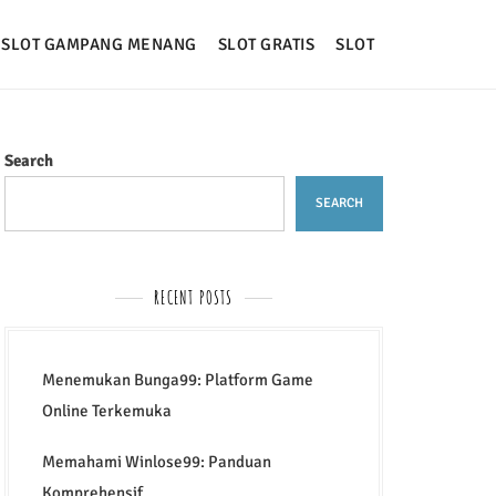
SLOT GAMPANG MENANG
SLOT GRATIS
SLOT
 Tanpa Risiko
dirkan peluang besar untuk kemenangan besar.
Search
SEARCH
RECENT POSTS
Menemukan Bunga99: Platform Game
Online Terkemuka
Memahami Winlose99: Panduan
Komprehensif