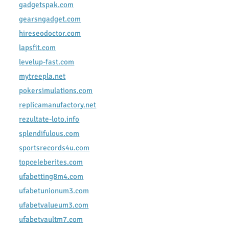
gadgetspak.com
gearsngadget.com
hireseodoctor.com
lapsfit.com
levelup-fast.com
mytreepla.net
pokersimulations.com
replicamanufactory.net
rezultate-loto.info
splendifulous.com
sportsrecords4u.com
topceleberites.com
ufabetting8m4.com
ufabetunionum3.com
ufabetvalueum3.com
ufabetvaultm7.com