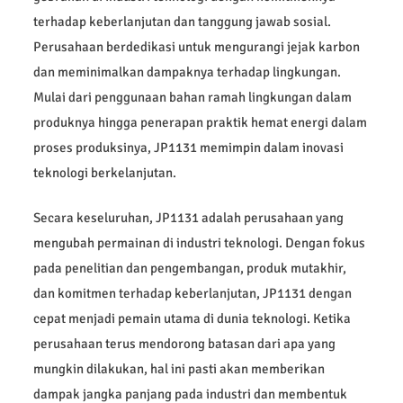
terhadap keberlanjutan dan tanggung jawab sosial.
Perusahaan berdedikasi untuk mengurangi jejak karbon
dan meminimalkan dampaknya terhadap lingkungan.
Mulai dari penggunaan bahan ramah lingkungan dalam
produknya hingga penerapan praktik hemat energi dalam
proses produksinya, JP1131 memimpin dalam inovasi
teknologi berkelanjutan.
Secara keseluruhan, JP1131 adalah perusahaan yang
mengubah permainan di industri teknologi. Dengan fokus
pada penelitian dan pengembangan, produk mutakhir,
dan komitmen terhadap keberlanjutan, JP1131 dengan
cepat menjadi pemain utama di dunia teknologi. Ketika
perusahaan terus mendorong batasan dari apa yang
mungkin dilakukan, hal ini pasti akan memberikan
dampak jangka panjang pada industri dan membentuk