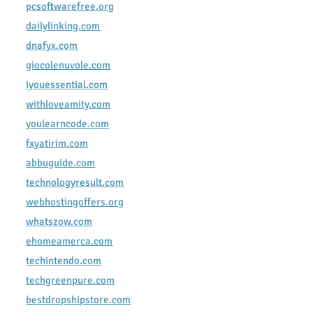
pcsoftwarefree.org
dailylinking.com
dnafyx.com
giocolenuvole.com
iyouessential.com
withloveamity.com
youlearncode.com
fxyatirim.com
abbuguide.com
technologyresult.com
webhostingoffers.org
whatszow.com
ehomeamerca.com
techintendo.com
techgreenpure.com
bestdropshipstore.com