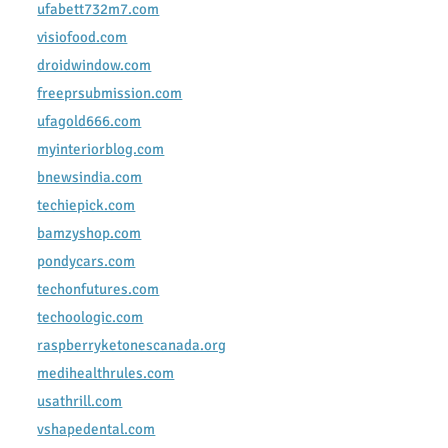
ufabett732m7.com
visiofood.com
droidwindow.com
freeprsubmission.com
ufagold666.com
myinteriorblog.com
bnewsindia.com
techiepick.com
bamzyshop.com
pondycars.com
techonfutures.com
techoologic.com
raspberryketonescanada.org
medihealthrules.com
usathrill.com
vshapedental.com