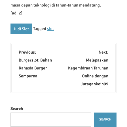
masa depan teknologi di tahun-tahun mendatang.
[ad_2]
Tagged
slot
Judi Slot
P
Previous:
Next:
o
Burgerslot: Bahan
Melepaskan
s
Rahasia Burger
Kegembiraan Taruhan
t
Sempurna
Online dengan
n
Juragankoin99
a
v
i
Search
g
SEARCH
a