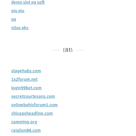
demo slot pg soft
qiu qiu
qq
situs pkv
LINKS
stagehubs.com
1x2forum.net
login99bet.com
secretcourtesans.com
onlinebahisforum1.com
chicagoheadline.com
camming.org
rajalion88.com