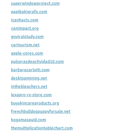
superwindowproject.com
papibakigrafo.com
icanhazjs.com
canimpact.org
goviralstudy.com
cartourism.net
apple-cores.com
pulserasdeactividad10.com
barbaracarlotti.com
desktopmining.net
inthebleachers.net
lexapro-rx-store.com
buyskincareproducts.org
frenchbulldogpuppyforsale.net
kogamasquid.com
themultiplicationtablechart.com