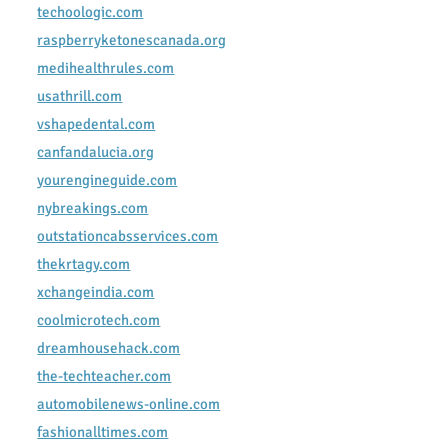
techoologic.com
raspberryketonescanada.org
medihealthrules.com
usathrill.com
vshapedental.com
canfandalucia.org
yourengineguide.com
nybreakings.com
outstationcabsservices.com
thekrtagy.com
xchangeindia.com
coolmicrotech.com
dreamhousehack.com
the-techteacher.com
automobilenews-online.com
fashionalltimes.com