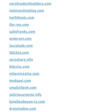
carolinadeckbuilders.com
topinvestingblog.com
top50tools.com
the-rep.com
saltyfranks.com
annerani.com
jazzatude.com
0022pa.com
zeroshare.info
bilesinc.com
milaretreatnz.com
modaagi.com
smallvilleph.com
galiciasuroeste.info
batallasdeguerra.com
dregstudios.com