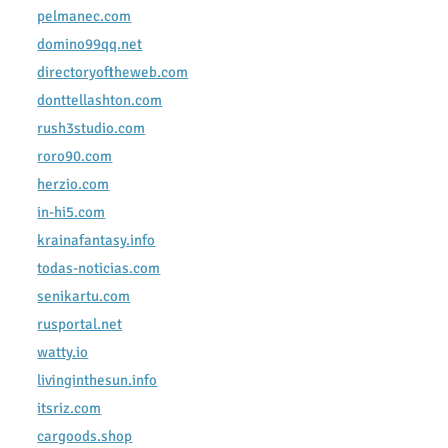
pelmanec.com
domino99qq.net
directoryoftheweb.com
donttellashton.com
rush3studio.com
roro90.com
herzio.com
in-hi5.com
krainafantasy.info
todas-noticias.com
senikartu.com
rusportal.net
watty.io
livinginthesun.info
itsriz.com
cargoods.shop