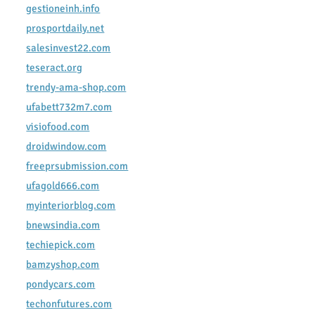
gestioneinh.info
prosportdaily.net
salesinvest22.com
teseract.org
trendy-ama-shop.com
ufabett732m7.com
visiofood.com
droidwindow.com
freeprsubmission.com
ufagold666.com
myinteriorblog.com
bnewsindia.com
techiepick.com
bamzyshop.com
pondycars.com
techonfutures.com