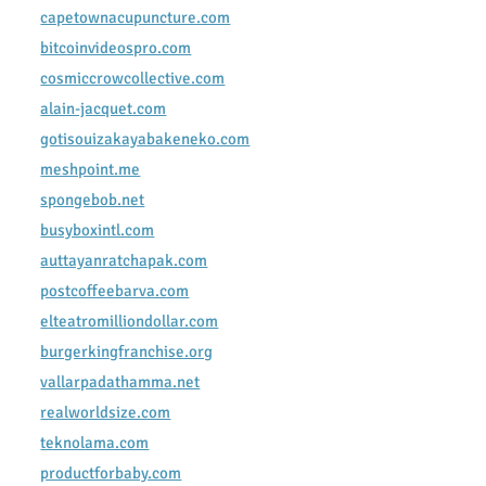
capetownacupuncture.com
bitcoinvideospro.com
cosmiccrowcollective.com
alain-jacquet.com
gotisouizakayabakeneko.com
meshpoint.me
spongebob.net
busyboxintl.com
auttayanratchapak.com
postcoffeebarva.com
elteatromilliondollar.com
burgerkingfranchise.org
vallarpadathamma.net
realworldsize.com
teknolama.com
productforbaby.com