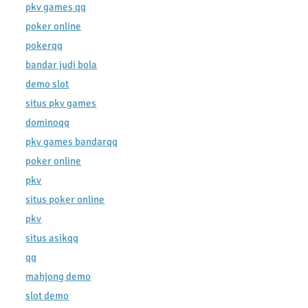
pkv games qq
poker online
pokerqq
bandar judi bola
demo slot
situs pkv games
dominoqq
pkv games bandarqq
poker online
pkv
situs poker online
pkv
situs asikqq
qq
mahjong demo
slot demo