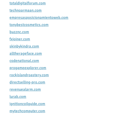
totaldigitalforum.com
technoarmaan.com
empresasposicionamientoweb.com
tonybestcosmetics.com
buzznc.com
fxjoiner.com
skinbykindra.com
alltherageface.com
codenational.com
progameexplorer.com
rockislandroastery.com
directselling-pro.com
revenuealarm.com
lurab.com
ignitioncoilguide.com
mytechcomputer.com