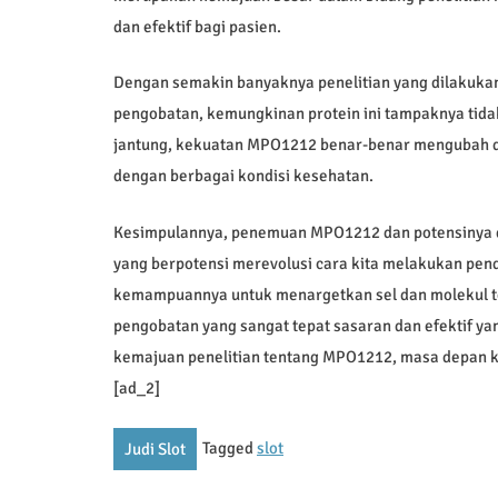
dan efektif bagi pasien.
Dengan semakin banyaknya penelitian yang dilakuk
pengobatan, kemungkinan protein ini tampaknya tidak
jantung, kekuatan MPO1212 benar-benar mengubah d
dengan berbagai kondisi kesehatan.
Kesimpulannya, penemuan MPO1212 dan potensinya 
yang berpotensi merevolusi cara kita melakukan pe
kemampuannya untuk menargetkan sel dan molekul ter
pengobatan yang sangat tepat sasaran dan efektif y
kemajuan penelitian tentang MPO1212, masa depan ke
[ad_2]
Tagged
slot
Judi Slot