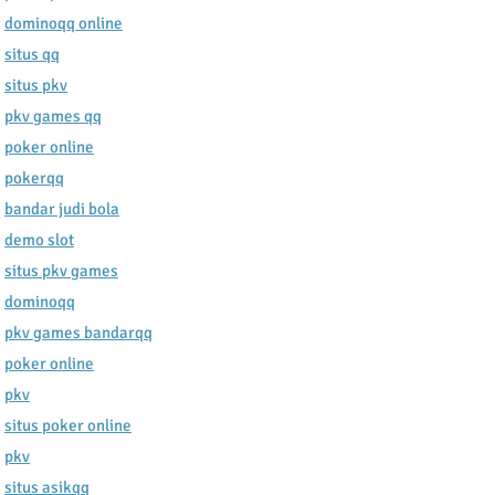
dominoqq online
situs qq
situs pkv
pkv games qq
poker online
pokerqq
bandar judi bola
demo slot
situs pkv games
dominoqq
pkv games bandarqq
poker online
pkv
situs poker online
pkv
situs asikqq