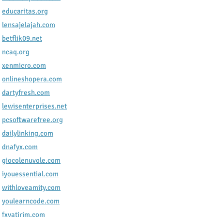
educaritas.org
lensajelajah.com
betflik09.net
ncaq.org
xenmicro.com
onlineshopera.com
dartyfresh.com
lewisenterprises.net
pcsoftwarefree.org
dailylinking.com
dnafyx.com
giocolenuvole.com
iyouessential.com
withloveamity.com
youlearncode.com
fxyatirim.com