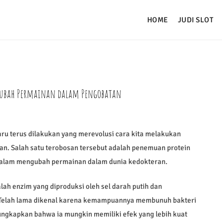
HOME
JUDI SLOT
 Pragmatic Play X500, Slot Gacor Malam Ini
i Pragmatic Play malam ini tanpa risiko rugi. Slot gacor ini mengha
gubah Permainan dalam Pengobatan
u terus dilakukan yang merevolusi cara kita melakukan
n. Salah satu terobosan tersebut adalah penemuan protein
 dalam mengubah permainan dalam dunia kedokteran.
ah enzim yang diproduksi oleh sel darah putih dan
 Telah lama dikenal karena kemampuannya membunuh bakteri
ungkapkan bahwa ia mungkin memiliki efek yang lebih kuat