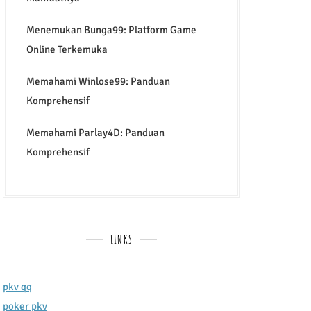
Menemukan Bunga99: Platform Game
Online Terkemuka
Memahami Winlose99: Panduan
Komprehensif
Memahami Parlay4D: Panduan
Komprehensif
LINKS
pkv qq
poker pkv