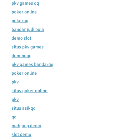
pkv games qq
poker online
pokerqq
bandar judi bola
demo slot
situs pkv games
dominoqq
pkv games bandarqq
poker online
pkv
situs poker online
pkv
situs asikqq
qq
mahjong demo
slot demo