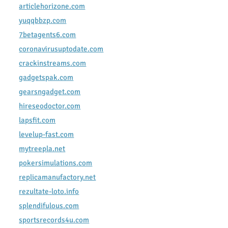
articlehorizone.com
yuqqbbzp.com
7betagents6.com
coronavirusuptodate.com
crackinstreams.com
gadgetspak.com
gearsngadget.com
hireseodoctor.com
lapsfit.com
levelup-fast.com
mytreepla.net
pokersimulations.com
replicamanufactory.net
rezultate-loto.info
splendifulous.com
sportsrecords4u.com