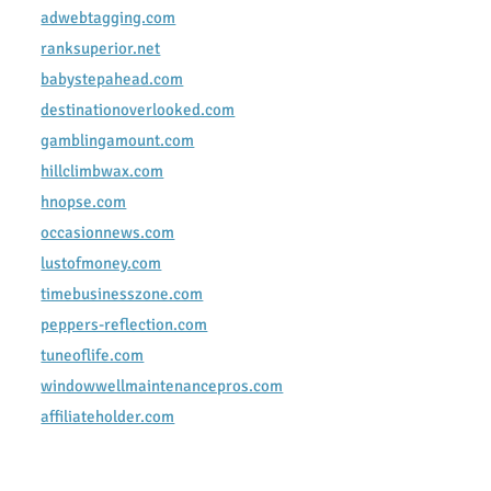
adwebtagging.com
ranksuperior.net
babystepahead.com
destinationoverlooked.com
gamblingamount.com
hillclimbwax.com
hnopse.com
occasionnews.com
lustofmoney.com
timebusinesszone.com
peppers-reflection.com
tuneoflife.com
windowwellmaintenancepros.com
affiliateholder.com