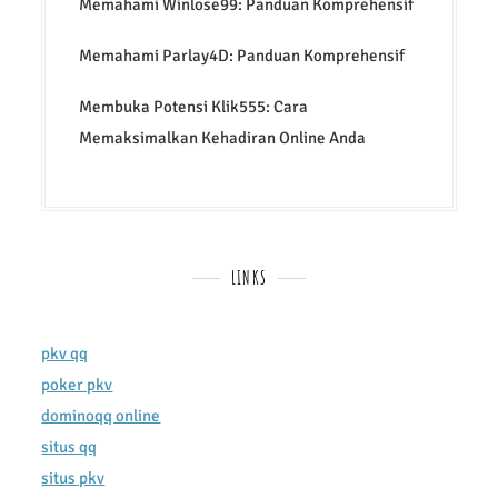
Memahami Winlose99: Panduan Komprehensif
Memahami Parlay4D: Panduan Komprehensif
Membuka Potensi Klik555: Cara
Memaksimalkan Kehadiran Online Anda
LINKS
pkv qq
poker pkv
dominoqq online
situs qq
situs pkv