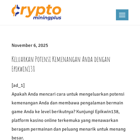
Skip
to
Slot Demo Gratis
Coba demo gratis X500 dari
content
Pragmatic Play malam ini tanpa
Pragmatic Play X500,
risiko rugi. Slot gacor ini
menghadirkan peluang besar
Slot Gacor Malam
November 6, 2025
untuk kemenangan besar.
Keluarkan Potensi Kemenangan Anda dengan
Ini Tanpa Risiko
Epikwin138
[ad_1]
Apakah Anda mencari cara untuk mengeluarkan potensi
kemenangan Anda dan membawa pengalaman bermain
game Anda ke level berikutnya? Kunjungi Epikwin138,
platform kasino online terkemuka yang menawarkan
beragam permainan dan peluang menarik untuk menang
besar.