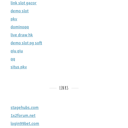
link slot gacor
demo slot
pkv
dominoqq
live draw hk
demo slot pg soft
qiu qiu
qq
situs pkv
LINKS
stagehubs.com
1x2forum.net
login99bet.com