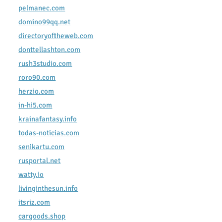
pelmanec.com
domino99qq.net
directoryoftheweb.com
donttellashton.com
rush3studio.com
roro90.com
herzio.com
in-hi5.com
krainafantasy.info
todas-noticias.com
senikartu.com
rusportal.net
watty.io
livinginthesun.info
itsriz.com
cargoods.shop