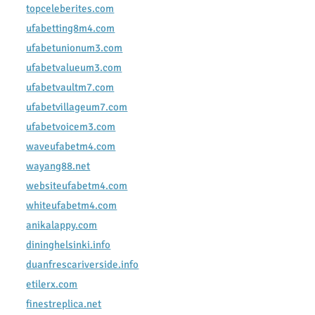
topceleberites.com
ufabetting8m4.com
ufabetunionum3.com
ufabetvalueum3.com
ufabetvaultm7.com
ufabetvillageum7.com
ufabetvoicem3.com
waveufabetm4.com
wayang88.net
websiteufabetm4.com
whiteufabetm4.com
anikalappy.com
dininghelsinki.info
duanfrescariverside.info
etilerx.com
finestreplica.net