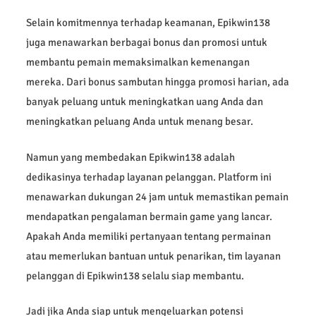
Selain komitmennya terhadap keamanan, Epikwin138
juga menawarkan berbagai bonus dan promosi untuk
membantu pemain memaksimalkan kemenangan
mereka. Dari bonus sambutan hingga promosi harian, ada
banyak peluang untuk meningkatkan uang Anda dan
meningkatkan peluang Anda untuk menang besar.
Namun yang membedakan Epikwin138 adalah
dedikasinya terhadap layanan pelanggan. Platform ini
menawarkan dukungan 24 jam untuk memastikan pemain
mendapatkan pengalaman bermain game yang lancar.
Apakah Anda memiliki pertanyaan tentang permainan
atau memerlukan bantuan untuk penarikan, tim layanan
pelanggan di Epikwin138 selalu siap membantu.
Jadi jika Anda siap untuk mengeluarkan potensi