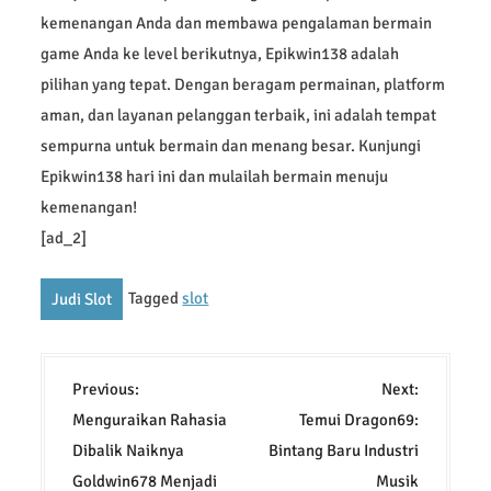
kemenangan Anda dan membawa pengalaman bermain
game Anda ke level berikutnya, Epikwin138 adalah
pilihan yang tepat. Dengan beragam permainan, platform
aman, dan layanan pelanggan terbaik, ini adalah tempat
sempurna untuk bermain dan menang besar. Kunjungi
Epikwin138 hari ini dan mulailah bermain menuju
kemenangan!
[ad_2]
Tagged
slot
Judi Slot
P
Previous:
Next:
o
Menguraikan Rahasia
Temui Dragon69:
s
Dibalik Naiknya
Bintang Baru Industri
t
Goldwin678 Menjadi
Musik