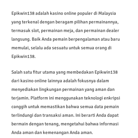
Epikwin138 adalah kasino online populer di Malaysia
yang terkenal dengan beragam pilihan permainannya,
termasuk slot, permainan meja, dan permainan dealer
langsung. Baik Anda pemain berpengalaman atau baru
memulai, selalu ada sesuatu untuk semua orang di
Epikwin138.
Salah satu fitur utama yang membedakan Epikwin138
dari kasino online lainnya adalah fokusnya dalam
menyediakan lingkungan permainan yang aman dan
terjamin. Platform ini menggunakan teknologi enkripsi
canggih untuk memastikan bahwa semua data pemain
terlindungi dan transaksi aman. Ini berarti Anda dapat
bermain dengan tenang, mengetahui bahwa informasi
Anda aman dan kemenangan Anda aman.