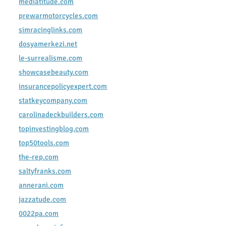
mediatitude.com
prewarmotorcycles.com
simracinglinks.com
dosyamerkezi.net
le-surrealisme.com
showcasebeauty.com
insurancepolicyexpert.com
statkeycompany.com
carolinadeckbuilders.com
topinvestingblog.com
top50tools.com
the-rep.com
saltyfranks.com
annerani.com
jazzatude.com
0022pa.com