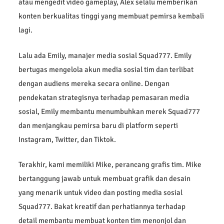
atau mengedit video gameplay, Alex selalu memberikan
konten berkualitas tinggi yang membuat pemirsa kembali
lagi.
Lalu ada Emily, manajer media sosial Squad777. Emily
bertugas mengelola akun media sosial tim dan terlibat
dengan audiens mereka secara online. Dengan
pendekatan strategisnya terhadap pemasaran media
sosial, Emily membantu menumbuhkan merek Squad777
dan menjangkau pemirsa baru di platform seperti
Instagram, Twitter, dan Tiktok.
Terakhir, kami memiliki Mike, perancang grafis tim. Mike
bertanggung jawab untuk membuat grafik dan desain
yang menarik untuk video dan posting media sosial
Squad777. Bakat kreatif dan perhatiannya terhadap
detail membantu membuat konten tim menonjol dan