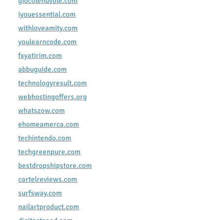
giocolenuvole.com
iyouessential.com
withloveamity.com
youlearncode.com
fxyatirim.com
abbuguide.com
technologyresult.com
webhostingoffers.org
whatszow.com
ehomeamerca.com
techintendo.com
techgreenpure.com
bestdropshipstore.com
cartelreviews.com
surfsway.com
nailartproduct.com