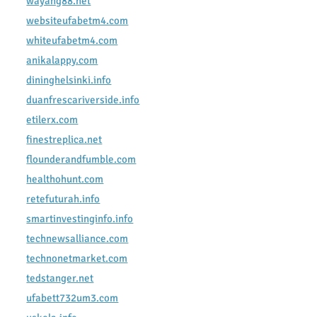
wayang88.net
websiteufabetm4.com
whiteufabetm4.com
anikalappy.com
dininghelsinki.info
duanfrescariverside.info
etilerx.com
finestreplica.net
flounderandfumble.com
healthohunt.com
retefuturah.info
smartinvestinginfo.info
technewsalliance.com
technonetmarket.com
tedstanger.net
ufabett732um3.com