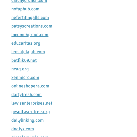
catchycrunch.com
nofaphub.com
nefertitingalls.com
patsyscreations.com
income4proof.com
educaritas.org
lensajelajah.com
betflik09.net
ncaq.org
xenmicro.com
onlineshopera.com
dartyfresh.com
lewisenterprises.net
pcsoftwarefree.org
dailylinking.com
dnafyx.com