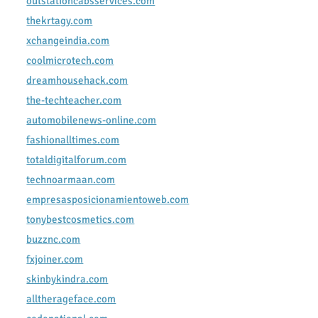
outstationcabsservices.com
thekrtagy.com
xchangeindia.com
coolmicrotech.com
dreamhousehack.com
the-techteacher.com
automobilenews-online.com
fashionalltimes.com
totaldigitalforum.com
technoarmaan.com
empresasposicionamientoweb.com
tonybestcosmetics.com
buzznc.com
fxjoiner.com
skinbykindra.com
alltherageface.com