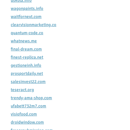
uskola.info
wagonpaints.info
waitfornext.com
clearvisionmarketing.co
quantum-code.co
whatnews.me
final-dream.com
finest-replica.net
gestioneinh.info
prosportdaily.net
salesinvest22.com
teseract.org
trendy-ama-shop.com
ufabett732m7.com
visiofood.com
droidwindow.com