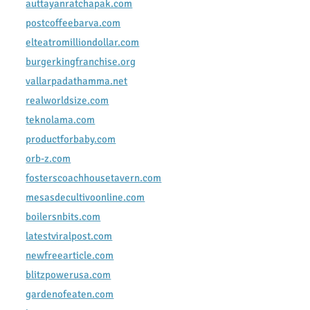
auttayanratchapak.com
postcoffeebarva.com
elteatromilliondollar.com
burgerkingfranchise.org
vallarpadathamma.net
realworldsize.com
teknolama.com
productforbaby.com
orb-z.com
fosterscoachhousetavern.com
mesasdecultivoonline.com
boilersnbits.com
latestviralpost.com
newfreearticle.com
blitzpowerusa.com
gardenofeaten.com