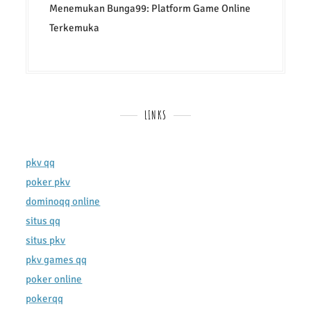
Menemukan Bunga99: Platform Game Online
Terkemuka
LINKS
pkv qq
poker pkv
dominoqq online
situs qq
situs pkv
pkv games qq
poker online
pokerqq