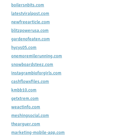
boilersnbits.com
latestviralpost.com
newfreearticle.com
blitzpowerusa.com
gardenofeaten.com
hycys05.com
onemoremilerunning.com
snowboardsteez.com
instagrambioforgirls.com
cashflowxfiles.com
kmbb10.com
getxtrem.com
weactinfo.com
meshingsocial.com
thearguer.com
marketing-mobile-app.com