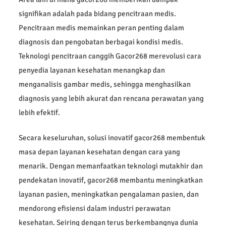
signifikan adalah pada bidang pencitraan medis.
Pencitraan medis memainkan peran penting dalam
diagnosis dan pengobatan berbagai kondisi medis.
Teknologi pencitraan canggih Gacor268 merevolusi cara
penyedia layanan kesehatan menangkap dan
menganalisis gambar medis, sehingga menghasilkan
diagnosis yang lebih akurat dan rencana perawatan yang
lebih efektif.
Secara keseluruhan, solusi inovatif gacor268 membentuk
masa depan layanan kesehatan dengan cara yang
menarik. Dengan memanfaatkan teknologi mutakhir dan
pendekatan inovatif, gacor268 membantu meningkatkan
layanan pasien, meningkatkan pengalaman pasien, dan
mendorong efisiensi dalam industri perawatan
kesehatan. Seiring dengan terus berkembangnya dunia