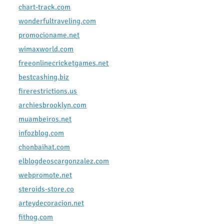
chart-track.com
wonderfultraveling.com
promocioname.net
wimaxworld.com
freeonlinecricketgames.net
bestcashing.biz
firerestrictions.us
archiesbrooklyn.com
muambeiros.net
infozblog.com
chonbaihat.com
elblogdeoscargonzalez.com
webpromote.net
steroids-store.co
arteydecoracion.net
fithog.com