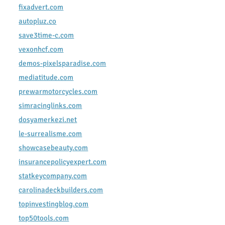
fixadvert.com
autopluz.co
save3time-c.com
vexonhcf.com
demos-pixelsparadise.com
mediatitude.com
prewarmotorcycles.com
simracinglinks.com
dosyamerkezi.net
le-surrealisme.com
showcasebeauty.com
insurancepolicyexpert.com
statkeycompany.com
carolinadeckbuilders.com
topinvestingblog.com
top50tools.com