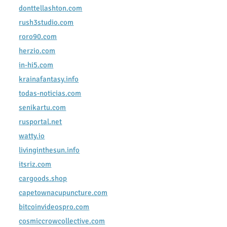
donttellashton.com
rush3studio.com
roro90.com
herzio.com
in-hi5.com
krainafantasy.info
todas-noticias.com
senikartu.com
rusportal.net
watty.io
livinginthesun.info
itsriz.com
cargoods.shop
capetownacupuncture.com
bitcoinvideospro.com
cosmiccrowcollective.com