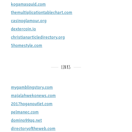
kogamasquid.com
themultiplicationtablechart.com
casinoglamour.org
dextercoin.io
christianarticledirectory.org
5homestyle.com
LINKS
mygamblingstory.com
majalahwekonews.com
2017hoganoutlet.com
pelmanec.com
domino99qq.net
directoryoftheweb.com