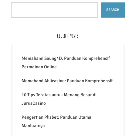
g
SEARCH
a
t
i
RECENT POSTS
o
n
Memahami Saung4D: Panduan Komprehensif
Permainan Online
Memahami Ahlicasino: Panduan Komprehensif
10 Tips Teratas untuk Menang Besar di
JurusCasino
Pengertian Plisbet: Panduan Utama
Manfaatnya