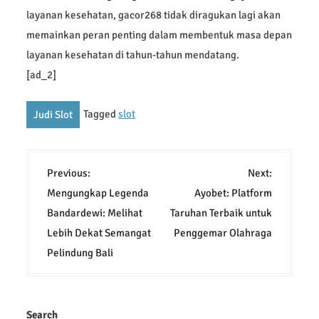
layanan kesehatan, gacor268 tidak diragukan lagi akan
memainkan peran penting dalam membentuk masa depan
layanan kesehatan di tahun-tahun mendatang.
[ad_2]
Tagged
slot
Judi Slot
P
Previous:
Next:
o
Mengungkap Legenda
Ayobet: Platform
s
Bandardewi: Melihat
Taruhan Terbaik untuk
t
Lebih Dekat Semangat
Penggemar Olahraga
n
Pelindung Bali
a
v
i
Search