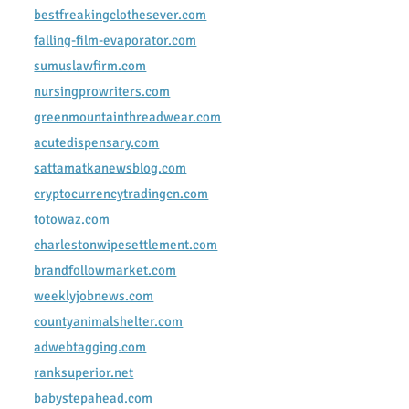
bestfreakingclothesever.com
falling-film-evaporator.com
sumuslawfirm.com
nursingprowriters.com
greenmountainthreadwear.com
acutedispensary.com
sattamatkanewsblog.com
cryptocurrencytradingcn.com
totowaz.com
charlestonwipesettlement.com
brandfollowmarket.com
weeklyjobnews.com
countyanimalshelter.com
adwebtagging.com
ranksuperior.net
babystepahead.com