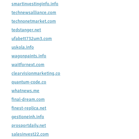
smartinvestinginfo.info
technewsalliance.com
technonetmarket.com
tedstanger.net
ufabett732um3.com
uskola.info
wagonpaints.info
waitfornext.com
clearvisionmarketing.co
quantum-code.co
whatnews.me
final-dream.com
finest-replica.net
gestioneinh.info
prosportdaily.net
salesinvest22.com