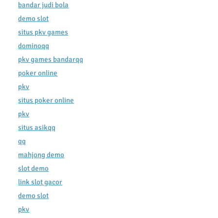
bandar judi bola
demo slot
situs pkv games
dominoqq
pkv games bandarqq
poker online
pkv
situs poker online
pkv
situs asikqq
qq
mahjong demo
slot demo
link slot gacor
demo slot
pkv