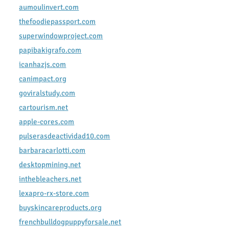
aumoulinvert.com
thefoodiepassport.com
superwindowproject.com
papibakigrafo.com
icanhazjs.com
canimpact.org
goviralstudy.com
cartourism.net
apple-cores.com
pulserasdeactividad10.com
barbaracarlotti.com
desktopmining.net
inthebleachers.net
lexapro-rx-store.com
buyskincareproducts.org
frenchbulldogpuppyforsale.net