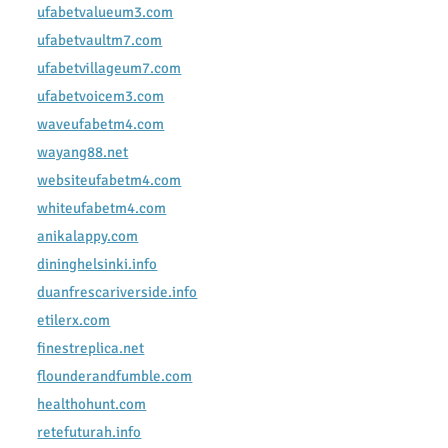
ufabetvalueum3.com
ufabetvaultm7.com
ufabetvillageum7.com
ufabetvoicem3.com
waveufabetm4.com
wayang88.net
websiteufabetm4.com
whiteufabetm4.com
anikalappy.com
dininghelsinki.info
duanfrescariverside.info
etilerx.com
finestreplica.net
flounderandfumble.com
healthohunt.com
retefuturah.info