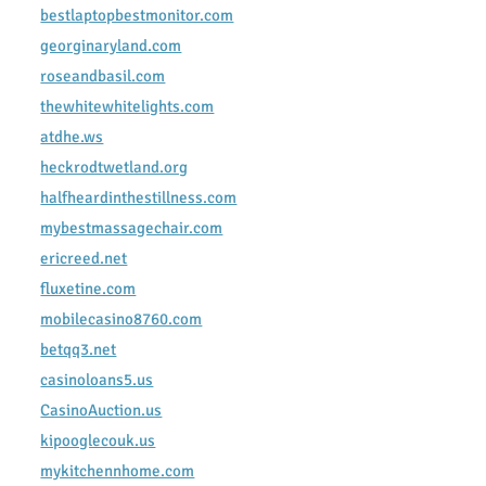
bestlaptopbestmonitor.com
georginaryland.com
roseandbasil.com
thewhitewhitelights.com
atdhe.ws
heckrodtwetland.org
halfheardinthestillness.com
mybestmassagechair.com
ericreed.net
fluxetine.com
mobilecasino8760.com
betqq3.net
casinoloans5.us
CasinoAuction.us
kipooglecouk.us
mykitchennhome.com