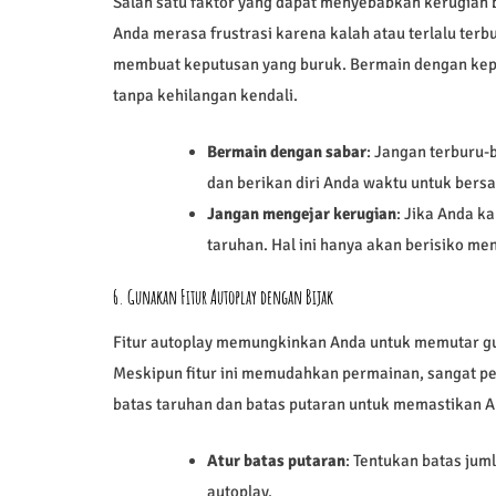
Salah satu faktor yang dapat menyebabkan kerugian 
Anda merasa frustrasi karena kalah atau terlalu te
membuat keputusan yang buruk. Bermain dengan kepa
tanpa kehilangan kendali.
Bermain dengan sabar
: Jangan terburu-
dan berikan diri Anda waktu untuk bersa
Jangan mengejar kerugian
: Jika Anda k
taruhan. Hal ini hanya akan berisiko m
6. Gunakan Fitur Autoplay dengan Bijak
Fitur autoplay memungkinkan Anda untuk memutar gul
Meskipun fitur ini memudahkan permainan, sangat pen
batas taruhan dan batas putaran untuk memastikan 
Atur batas putaran
: Tentukan batas jum
autoplay.