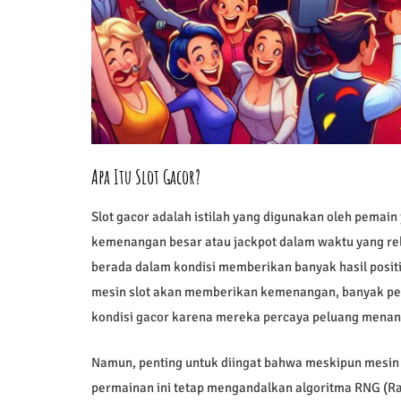
Apa Itu Slot Gacor?
Slot gacor adalah istilah yang digunakan oleh pemai
kemenangan besar atau jackpot dalam waktu yang rela
berada dalam kondisi memberikan banyak hasil positi
mesin slot akan memberikan kemenangan, banyak pe
kondisi gacor karena mereka percaya peluang menang
Namun, penting untuk diingat bahwa meskipun mesin 
permainan ini tetap mengandalkan algoritma RNG (