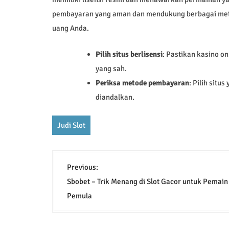
pembayaran yang aman dan mendukung berbagai meto
uang Anda.
Pilih situs berlisensi
: Pastikan kasino on
yang sah.
Periksa metode pembayaran
: Pilih sit
diandalkan.
Judi Slot
P
Previous:
o
Sbobet – Trik Menang di Slot Gacor untuk Pemain
s
Pemula
t
n