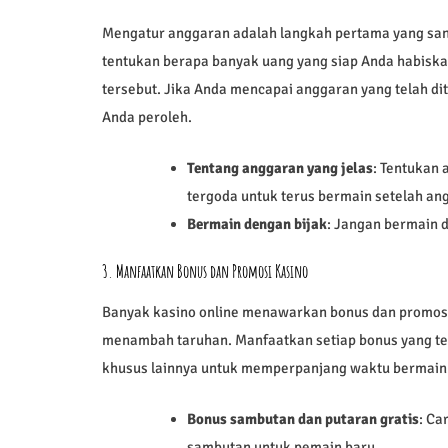
Mengatur anggaran adalah langkah pertama yang san
tentukan berapa banyak uang yang siap Anda habiska
tersebut. Jika Anda mencapai anggaran yang telah d
Anda peroleh.
Tentang anggaran yang jelas
: Tentukan 
tergoda untuk terus bermain setelah an
Bermain dengan bijak
: Jangan bermain 
3. Manfaatkan Bonus dan Promosi Kasino
Banyak kasino online menawarkan bonus dan promos
menambah taruhan. Manfaatkan setiap bonus yang ter
khusus lainnya untuk memperpanjang waktu bermai
Bonus sambutan dan putaran gratis
: Ca
sambutan untuk pemain baru.