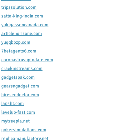
tripssolution.com
satta-king-india.com
yukigassencanada.com
articlehorizone.com
yuqqbbzp.com
7betagents6.com
coronavirusuptodate.com
crackinstreams.com
gadgetspak.com
gearsngadget.com
hireseodoctor.com
lapsfit.com
levelup-fast.com
mytreepla.net
pokersimulations.com
replicamanufactory.net