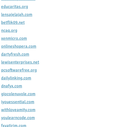
educaritas.org
lensajelajah.com
betflik09.net
ncaq.org
xenmicro.com
onlineshopera.com
dartyfresh.com
lewisenterprises.net
pcsoftwarefree.org
dailylinking.com
dnafyx.com
giocolenuvole.com
iyouessential.com
withloveamity.com
youlearncode.com
fxyatirim.com