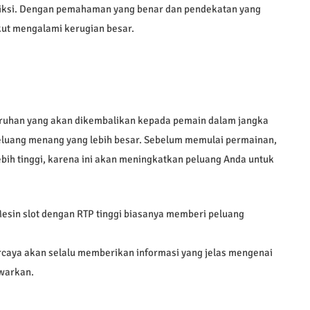
rediksi. Dengan pemahaman yang benar dan pendekatan yang
kut mengalami kerugian besar.
 taruhan yang akan dikembalikan kepada pemain dalam jangka
eluang menang yang lebih besar. Sebelum memulai permainan,
ebih tinggi, karena ini akan meningkatkan peluang Anda untuk
Mesin slot dengan RTP tinggi biasanya memberi peluang
ercaya akan selalu memberikan informasi yang jelas mengenai
awarkan.