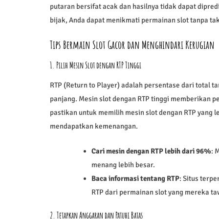
putaran bersifat acak dan hasilnya tidak dapat dip
bijak, Anda dapat menikmati permainan slot tanpa ta
Tips Bermain Slot Gacor dan Menghindari Kerugian
1. Pilih Mesin Slot dengan RTP Tinggi
RTP (Return to Player) adalah persentase dari total
panjang. Mesin slot dengan RTP tinggi memberikan p
pastikan untuk memilih mesin slot dengan RTP yang l
mendapatkan kemenangan.
Cari mesin dengan RTP lebih dari 96%
: 
menang lebih besar.
Baca informasi tentang RTP
: Situs terp
RTP dari permainan slot yang mereka t
2. Tetapkan Anggaran dan Patuhi Batas