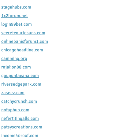
stagehubs.com
1x2forum.net
login99bet.com
secretcourtesans.com
onlinebahisforum1.com
chicagoheadline.com
camming.org
rajalion88.com
goupuntacana.com
riversedgepark.com
zaseez.com
catchycrunch.com
nofaphub.com
nefertitingalls.com
patsyscreations.com
income4proof.com