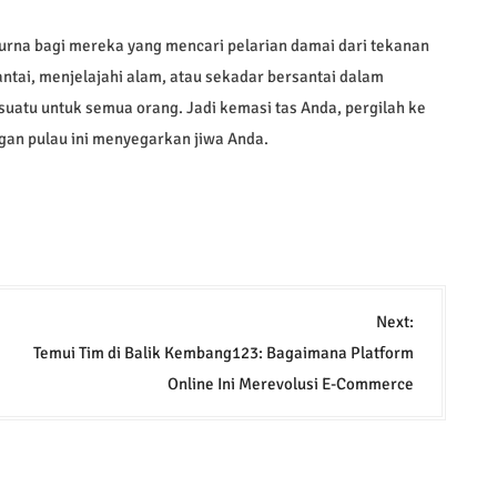
purna bagi mereka yang mencari pelarian damai dari tekanan
antai, menjelajahi alam, atau sekadar bersantai dalam
suatu untuk semua orang. Jadi kemasi tas Anda, pergilah ke
gan pulau ini menyegarkan jiwa Anda.
Next:
Temui Tim di Balik Kembang123: Bagaimana Platform
Online Ini Merevolusi E-Commerce