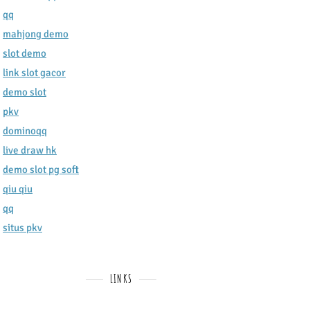
qq
mahjong demo
slot demo
link slot gacor
demo slot
pkv
dominoqq
live draw hk
demo slot pg soft
qiu qiu
qq
situs pkv
LINKS