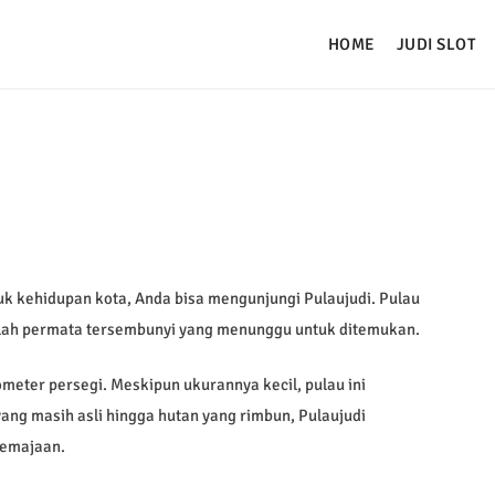
HOME
JUDI SLOT
 Pragmatic Play X500, Slot Gacor Malam Ini
i Pragmatic Play malam ini tanpa risiko rugi. Slot gacor ini mengha
kuk kehidupan kota, Anda bisa mengunjungi Pulaujudi. Pulau
adalah permata tersembunyi yang menunggu untuk ditemukan.
ometer persegi. Meskipun ukurannya kecil, pulau ini
ng masih asli hingga hutan yang rimbun, Pulaujudi
remajaan.