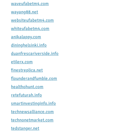
waveufabetm4.com
wayang88.net
websiteufabetm4.com
whiteufabetm4.com
anikalappy.com
dininghelsinki.info
duanfrescariverside.info
etilerx.com
finestreplica.net
flounderandfumble.com
healthohunt.com
retefuturah.info
smartinvestinginfo.info
technewsalliance.com
technonetmarket.com
tedstanger.net