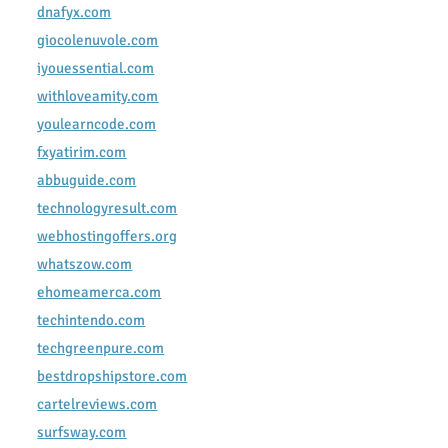
dnafyx.com
giocolenuvole.com
iyouessential.com
withloveamity.com
youlearncode.com
fxyatirim.com
abbuguide.com
technologyresult.com
webhostingoffers.org
whatszow.com
ehomeamerca.com
techintendo.com
techgreenpure.com
bestdropshipstore.com
cartelreviews.com
surfsway.com