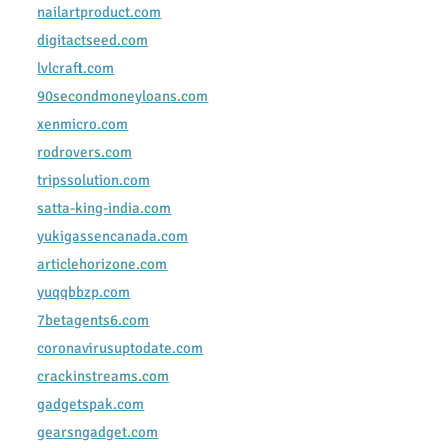
nailartproduct.com
digitactseed.com
lvlcraft.com
90secondmoneyloans.com
xenmicro.com
rodrovers.com
tripssolution.com
satta-king-india.com
yukigassencanada.com
articlehorizone.com
yuqqbbzp.com
7betagents6.com
coronavirusuptodate.com
crackinstreams.com
gadgetspak.com
gearsngadget.com