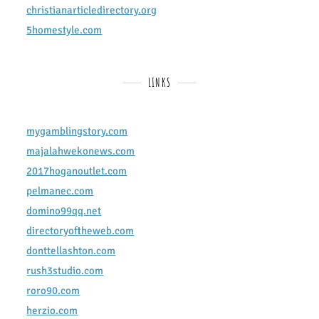
christianarticledirectory.org
5homestyle.com
LINKS
mygamblingstory.com
majalahwekonews.com
2017hoganoutlet.com
pelmanec.com
domino99qq.net
directoryoftheweb.com
donttellashton.com
rush3studio.com
roro90.com
herzio.com