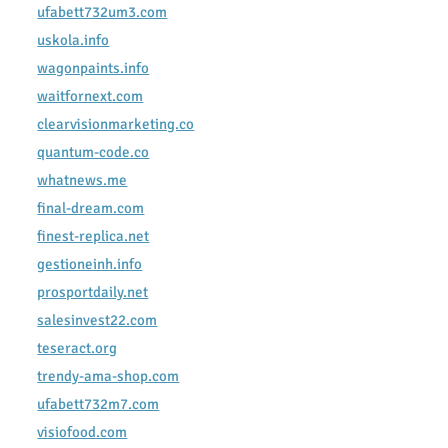
ufabett732um3.com
uskola.info
wagonpaints.info
waitfornext.com
clearvisionmarketing.co
quantum-code.co
whatnews.me
final-dream.com
finest-replica.net
gestioneinh.info
prosportdaily.net
salesinvest22.com
teseract.org
trendy-ama-shop.com
ufabett732m7.com
visiofood.com