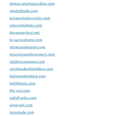
demos-pixelsparadise.com
mediatitude.com
prewarmotorcycles.com
simracinglinks.com
dosyamerkezi.net
le-surrealisme.com
showcasebeauty.com
insurancepolicyexpert.com
statkeycompany.com
carolinadeckbuilders.com
topinvestingblog.com
top50tools.com
the-rep.com
saltyfranks.com
annerani.com
jazzatude.com