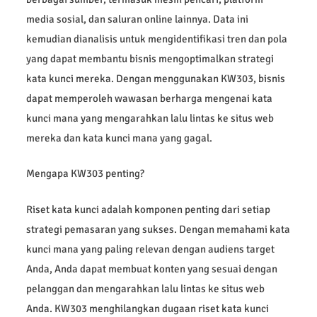
media sosial, dan saluran online lainnya. Data ini
kemudian dianalisis untuk mengidentifikasi tren dan pola
yang dapat membantu bisnis mengoptimalkan strategi
kata kunci mereka. Dengan menggunakan KW303, bisnis
dapat memperoleh wawasan berharga mengenai kata
kunci mana yang mengarahkan lalu lintas ke situs web
mereka dan kata kunci mana yang gagal.
Mengapa KW303 penting?
Riset kata kunci adalah komponen penting dari setiap
strategi pemasaran yang sukses. Dengan memahami kata
kunci mana yang paling relevan dengan audiens target
Anda, Anda dapat membuat konten yang sesuai dengan
pelanggan dan mengarahkan lalu lintas ke situs web
Anda. KW303 menghilangkan dugaan riset kata kunci