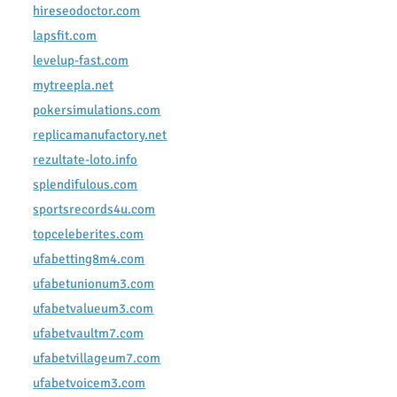
hireseodoctor.com
lapsfit.com
levelup-fast.com
mytreepla.net
pokersimulations.com
replicamanufactory.net
rezultate-loto.info
splendifulous.com
sportsrecords4u.com
topceleberites.com
ufabetting8m4.com
ufabetunionum3.com
ufabetvalueum3.com
ufabetvaultm7.com
ufabetvillageum7.com
ufabetvoicem3.com