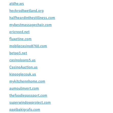
atdhe.ws
heckrodtwetland.org
halfheardinthestillness.com
mybestmassagechair.com
ericreed.net
fluxetine.com
mobilecasino8760.com
betqq3.net
casinoloans5.us
CasinoAuction.us
kipooglecouk.us
mykitchennhome.com
aumoulinvert.com
thefoodiepassport.com
superwindowproject.com
papibakigrafo.com