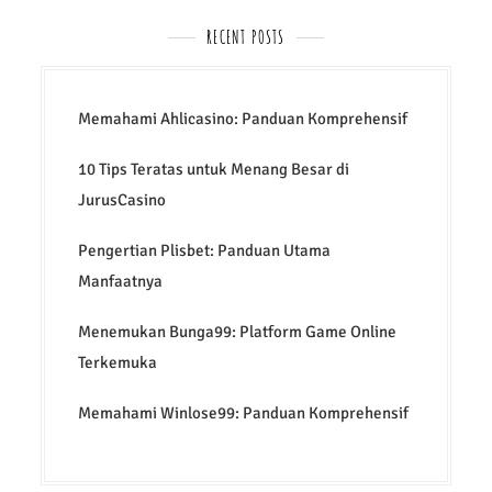
t
i
RECENT POSTS
o
n
Memahami Ahlicasino: Panduan Komprehensif
10 Tips Teratas untuk Menang Besar di
JurusCasino
Pengertian Plisbet: Panduan Utama
Manfaatnya
Menemukan Bunga99: Platform Game Online
Terkemuka
Memahami Winlose99: Panduan Komprehensif