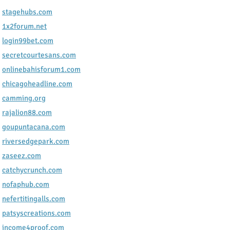
stagehubs.com
1x2forum.net
login99bet.com
secretcourtesans.com
onlinebahisforum1.com
chicagoheadline.com
camming.org
rajalion88.com
goupuntacana.com
riversedgepark.com
zaseez.com
catchycrunch.com
nofaphub.com
nefertitingalls.com
patsyscreations.com
income4proof.com