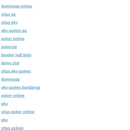
dominoqq online
situs qq
situs pkv
pkv games qq
poker online
pokerqq
bandar judi bola
demo slot
situs pkv games
dominoqq
pkv games bandarqq
poker online
pkv
situs poker online
pkv
situs asikqq