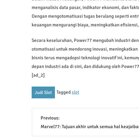
menganalisis data pasar, indikator ekonomi, dan fakto
Dengan mengotomatisasi tugas berulang seperti entr
keuangan mengurangi biaya, meningkatkan efisiensi
Secara keseluruhan, Power77 mengubah industri den
otomatisasi untuk mendorong inovasi, meningkatkan 
bisnis terus mengadopsi teknologi inovatif ini, kem
depan industri ada di sini, dan didukung oleh Power77
[ad_2]
Tagged
slot
Judi Slot
P
Previous:
o
Marvel77: Tujuan akhir untuk semua hal keajaiba
s