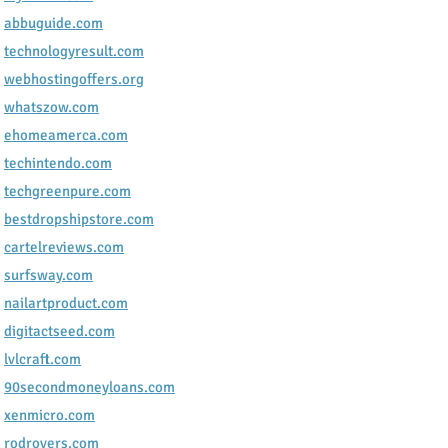
abbuguide.com
technologyresult.com
webhostingoffers.org
whatszow.com
ehomeamerca.com
techintendo.com
techgreenpure.com
bestdropshipstore.com
cartelreviews.com
surfsway.com
nailartproduct.com
digitactseed.com
lvlcraft.com
90secondmoneyloans.com
xenmicro.com
rodrovers.com