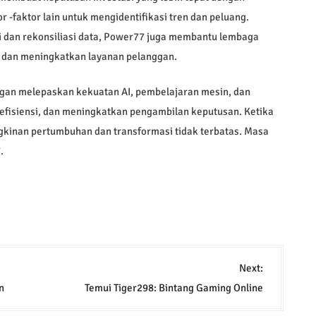
r -faktor lain untuk mengidentifikasi tren dan peluang.
i dan rekonsiliasi data, Power77 juga membantu lembaga
, dan meningkatkan layanan pelanggan.
gan melepaskan kekuatan AI, pembelajaran mesin, dan
efisiensi, dan meningkatkan pengambilan keputusan. Ketika
ungkinan pertumbuhan dan transformasi tidak terbatas. Masa
.
Next:
n
Temui Tiger298: Bintang Gaming Online