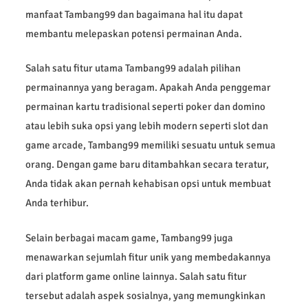
manfaat Tambang99 dan bagaimana hal itu dapat
membantu melepaskan potensi permainan Anda.
Salah satu fitur utama Tambang99 adalah pilihan
permainannya yang beragam. Apakah Anda penggemar
permainan kartu tradisional seperti poker dan domino
atau lebih suka opsi yang lebih modern seperti slot dan
game arcade, Tambang99 memiliki sesuatu untuk semua
orang. Dengan game baru ditambahkan secara teratur,
Anda tidak akan pernah kehabisan opsi untuk membuat
Anda terhibur.
Selain berbagai macam game, Tambang99 juga
menawarkan sejumlah fitur unik yang membedakannya
dari platform game online lainnya. Salah satu fitur
tersebut adalah aspek sosialnya, yang memungkinkan