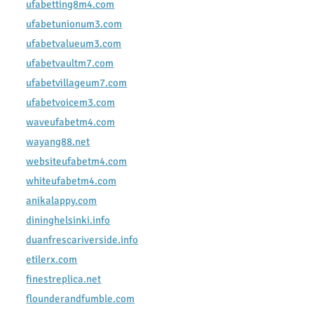
ufabetting8m4.com
ufabetunionum3.com
ufabetvalueum3.com
ufabetvaultm7.com
ufabetvillageum7.com
ufabetvoicem3.com
waveufabetm4.com
wayang88.net
websiteufabetm4.com
whiteufabetm4.com
anikalappy.com
dininghelsinki.info
duanfrescariverside.info
etilerx.com
finestreplica.net
flounderandfumble.com