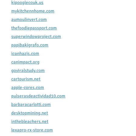
kipooglecouk.us
mykitchennhome.com
aumoulinvert.com
thefoodiepassport.com
superwindowproject.com
papibakigrafo.com
icanhazjs.com
canimpact.org
goviralstudy.com
cartourism.net
apple-cores.com
pulserasdeactividad10.com
barbaracarlotti.com
desktopmining.net
inthebleachers.net
lexapro-rx-store.com