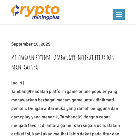
Skip
to
Slot Demo Gratis
Coba demo gratis X500 dari
content
Pragmatic Play malam ini tanpa
Pragmatic Play X500,
risiko rugi. Slot gacor ini
menghadirkan peluang besar
Slot Gacor Malam
September 18, 2025
untuk kemenangan besar.
Melepaskan potensi Tambang99: Melihat fitur dan
Ini Tanpa Risiko
manfaatnya
[ad_1]
Tambang99 adalah platform game online populer yang
menawarkan berbagai macam game untuk dinikmati
pemain. Dengan antarmuka yang ramah pengguna dan
gameplay yang menarik, Tambang99 dengan cepat
menjadi favorit di antara gamer dari segala usia. Dalam
artikel ini, kami akan melihat lebih dekat pada fitur dan