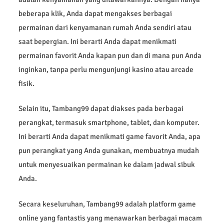
beberapa klik, Anda dapat mengakses berbagai
permainan dari kenyamanan rumah Anda sendiri atau
saat bepergian. Ini berarti Anda dapat menikmati
permainan favorit Anda kapan pun dan di mana pun Anda
inginkan, tanpa perlu mengunjungi kasino atau arcade
fisik.
Selain itu, Tambang99 dapat diakses pada berbagai
perangkat, termasuk smartphone, tablet, dan komputer.
Ini berarti Anda dapat menikmati game favorit Anda, apa
pun perangkat yang Anda gunakan, membuatnya mudah
untuk menyesuaikan permainan ke dalam jadwal sibuk
Anda.
Secara keseluruhan, Tambang99 adalah platform game
online yang fantastis yang menawarkan berbagai macam