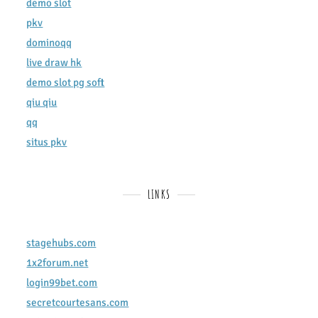
demo slot
pkv
dominoqq
live draw hk
demo slot pg soft
qiu qiu
qq
situs pkv
LINKS
stagehubs.com
1x2forum.net
login99bet.com
secretcourtesans.com