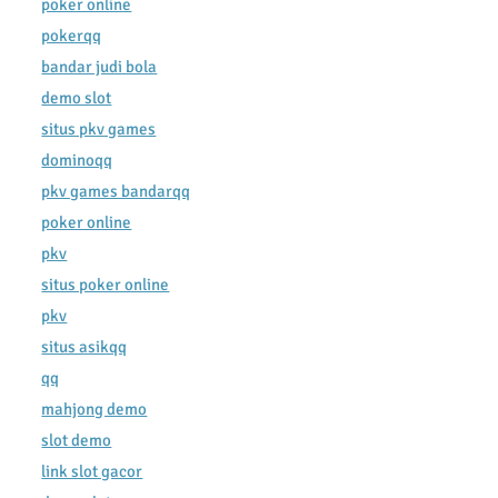
poker online
pokerqq
bandar judi bola
demo slot
situs pkv games
dominoqq
pkv games bandarqq
poker online
pkv
situs poker online
pkv
situs asikqq
qq
mahjong demo
slot demo
link slot gacor