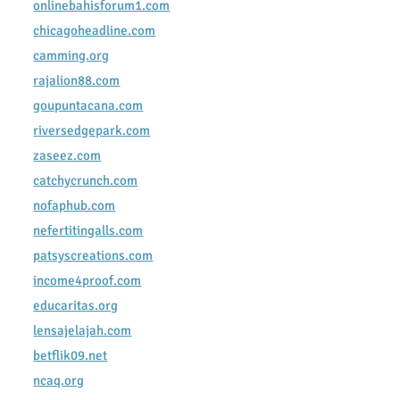
onlinebahisforum1.com
chicagoheadline.com
camming.org
rajalion88.com
goupuntacana.com
riversedgepark.com
zaseez.com
catchycrunch.com
nofaphub.com
nefertitingalls.com
patsyscreations.com
income4proof.com
educaritas.org
lensajelajah.com
betflik09.net
ncaq.org