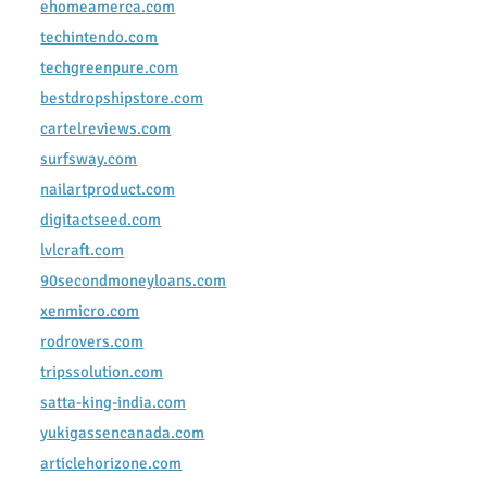
ehomeamerca.com
techintendo.com
techgreenpure.com
bestdropshipstore.com
cartelreviews.com
surfsway.com
nailartproduct.com
digitactseed.com
lvlcraft.com
90secondmoneyloans.com
xenmicro.com
rodrovers.com
tripssolution.com
satta-king-india.com
yukigassencanada.com
articlehorizone.com