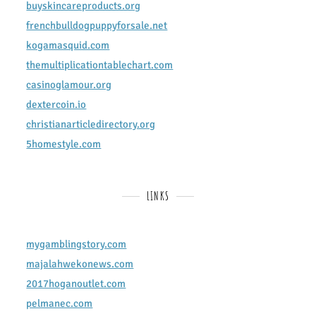
buyskincareproducts.org
frenchbulldogpuppyforsale.net
kogamasquid.com
themultiplicationtablechart.com
casinoglamour.org
dextercoin.io
christianarticledirectory.org
5homestyle.com
LINKS
mygamblingstory.com
majalahwekonews.com
2017hoganoutlet.com
pelmanec.com