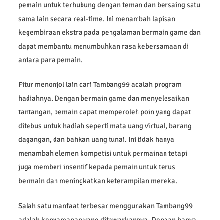
pemain untuk terhubung dengan teman dan bersaing satu
sama lain secara real-time. Ini menambah lapisan
kegembiraan ekstra pada pengalaman bermain game dan
dapat membantu menumbuhkan rasa kebersamaan di
antara para pemain.
Fitur menonjol lain dari Tambang99 adalah program
hadiahnya. Dengan bermain game dan menyelesaikan
tantangan, pemain dapat memperoleh poin yang dapat
ditebus untuk hadiah seperti mata uang virtual, barang
dagangan, dan bahkan uang tunai. Ini tidak hanya
menambah elemen kompetisi untuk permainan tetapi
juga memberi insentif kepada pemain untuk terus
bermain dan meningkatkan keterampilan mereka.
Salah satu manfaat terbesar menggunakan Tambang99
adalah kenyamanan yang ditawarkannya. Dengan hanya