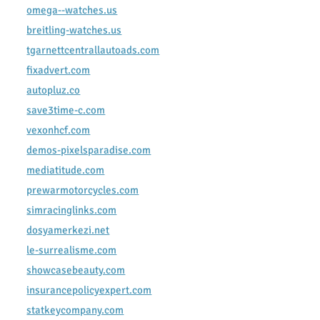
omega--watches.us
breitling-watches.us
tgarnettcentrallautoads.com
fixadvert.com
autopluz.co
save3time-c.com
vexonhcf.com
demos-pixelsparadise.com
mediatitude.com
prewarmotorcycles.com
simracinglinks.com
dosyamerkezi.net
le-surrealisme.com
showcasebeauty.com
insurancepolicyexpert.com
statkeycompany.com