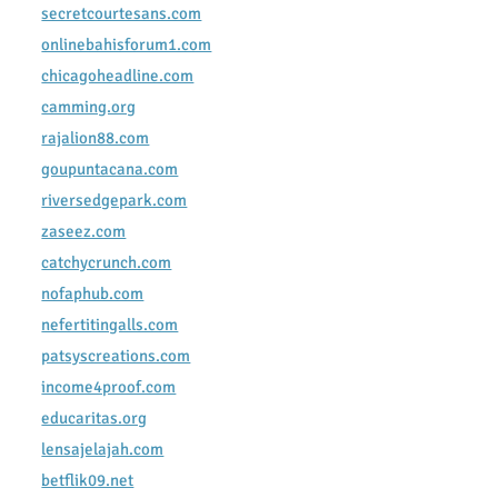
secretcourtesans.com
onlinebahisforum1.com
chicagoheadline.com
camming.org
rajalion88.com
goupuntacana.com
riversedgepark.com
zaseez.com
catchycrunch.com
nofaphub.com
nefertitingalls.com
patsyscreations.com
income4proof.com
educaritas.org
lensajelajah.com
betflik09.net