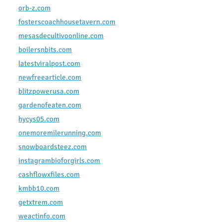
orb-z.com
fosterscoachhousetavern.com
mesasdecultivoonline.com
boilersnbits.com
latestviralpost.com
newfreearticle.com
blitzpowerusa.com
gardenofeaten.com
hycys05.com
onemoremilerunning.com
snowboardsteez.com
instagrambioforgirls.com
cashflowxfiles.com
kmbb10.com
getxtrem.com
weactinfo.com