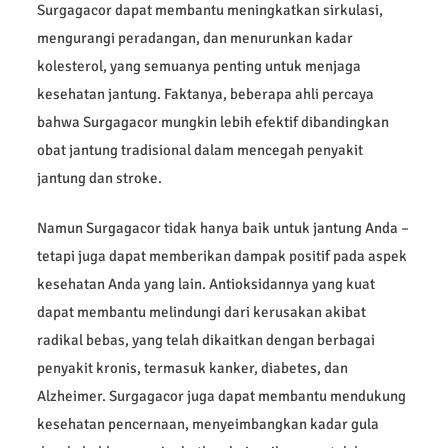
Surgagacor dapat membantu meningkatkan sirkulasi,
mengurangi peradangan, dan menurunkan kadar
kolesterol, yang semuanya penting untuk menjaga
kesehatan jantung. Faktanya, beberapa ahli percaya
bahwa Surgagacor mungkin lebih efektif dibandingkan
obat jantung tradisional dalam mencegah penyakit
jantung dan stroke.
Namun Surgagacor tidak hanya baik untuk jantung Anda –
tetapi juga dapat memberikan dampak positif pada aspek
kesehatan Anda yang lain. Antioksidannya yang kuat
dapat membantu melindungi dari kerusakan akibat
radikal bebas, yang telah dikaitkan dengan berbagai
penyakit kronis, termasuk kanker, diabetes, dan
Alzheimer. Surgagacor juga dapat membantu mendukung
kesehatan pencernaan, menyeimbangkan kadar gula