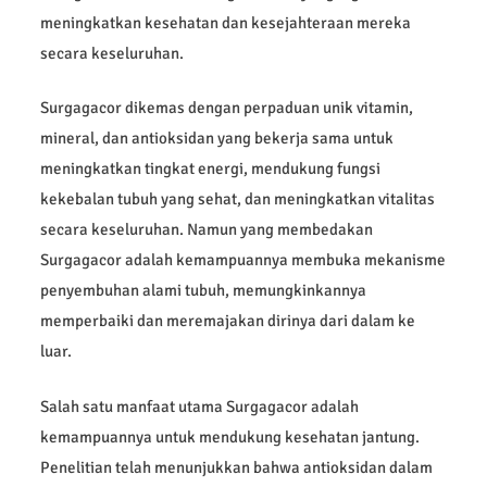
meningkatkan kesehatan dan kesejahteraan mereka
secara keseluruhan.
Surgagacor dikemas dengan perpaduan unik vitamin,
mineral, dan antioksidan yang bekerja sama untuk
meningkatkan tingkat energi, mendukung fungsi
kekebalan tubuh yang sehat, dan meningkatkan vitalitas
secara keseluruhan. Namun yang membedakan
Surgagacor adalah kemampuannya membuka mekanisme
penyembuhan alami tubuh, memungkinkannya
memperbaiki dan meremajakan dirinya dari dalam ke
luar.
Salah satu manfaat utama Surgagacor adalah
kemampuannya untuk mendukung kesehatan jantung.
Penelitian telah menunjukkan bahwa antioksidan dalam