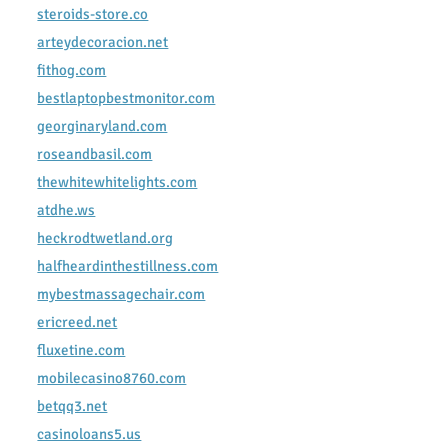
steroids-store.co
arteydecoracion.net
fithog.com
bestlaptopbestmonitor.com
georginaryland.com
roseandbasil.com
thewhitewhitelights.com
atdhe.ws
heckrodtwetland.org
halfheardinthestillness.com
mybestmassagechair.com
ericreed.net
fluxetine.com
mobilecasino8760.com
betqq3.net
casinoloans5.us