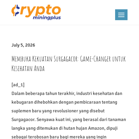
Skip
to
Slot Demo Gratis
Coba demo gratis X500 dari
content
Pragmatic Play malam ini tanpa
Pragmatic Play X500,
risiko rugi. Slot gacor ini
menghadirkan peluang besar
Slot Gacor Malam
July 5, 2026
untuk kemenangan besar.
Membuka Kekuatan Surgagacor: Game-Changer untuk
Ini Tanpa Risiko
Kesehatan Anda
[ad_1]
Dalam beberapa tahun terakhir, industri kesehatan dan
kebugaran dihebohkan dengan pembicaraan tentang
suplemen baru yang revolusioner yang disebut
Surgagacor. Senyawa kuat ini, yang berasal dari tanaman
langka yang ditemukan di hutan hujan Amazon, dipuji
sebagai terobosan baru bagi mereka yang ingin