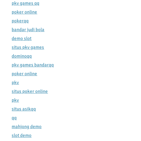
pkv games qq
poker online
pokerqq
bandar judi bola
demo slot
situs pkv games
dominoqq
pkv games bandarqq
poker online
pkv
situs poker online
pkv
situs asikqq
qq
mahjong demo
slot demo