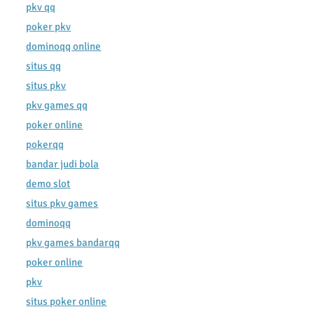
pkv qq
poker pkv
dominoqq online
situs qq
situs pkv
pkv games qq
poker online
pokerqq
bandar judi bola
demo slot
situs pkv games
dominoqq
pkv games bandarqq
poker online
pkv
situs poker online