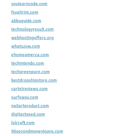
youlearncode.com
fxyatirim.com
abbuguide.com
technologyresult.com
webhostingoffers.org
whatszow.com
ehomeamerca.com
techintendo.com
techgreenpure.com
bestdropshipstore.com
cartelreviews.com
surfsway.com
nailartproduct.com
digitactseed.com
lvlcraft.com
90secondmoneyloans.com