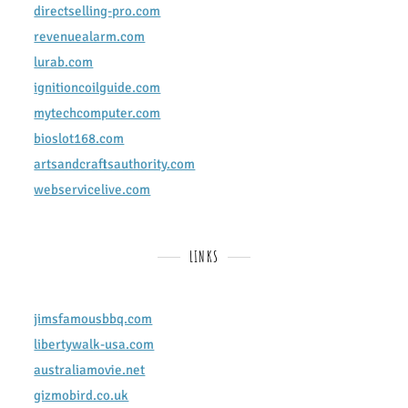
directselling-pro.com
revenuealarm.com
lurab.com
ignitioncoilguide.com
mytechcomputer.com
bioslot168.com
artsandcraftsauthority.com
webservicelive.com
LINKS
jimsfamousbbq.com
libertywalk-usa.com
australiamovie.net
gizmobird.co.uk