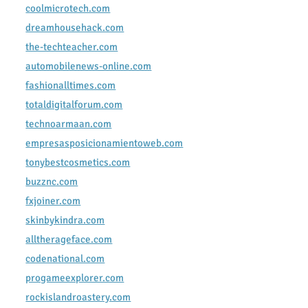
coolmicrotech.com
dreamhousehack.com
the-techteacher.com
automobilenews-online.com
fashionalltimes.com
totaldigitalforum.com
technoarmaan.com
empresasposicionamientoweb.com
tonybestcosmetics.com
buzznc.com
fxjoiner.com
skinbykindra.com
alltherageface.com
codenational.com
progameexplorer.com
rockislandroastery.com