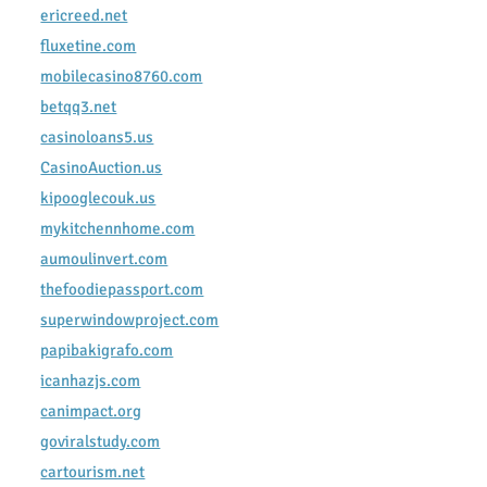
ericreed.net
fluxetine.com
mobilecasino8760.com
betqq3.net
casinoloans5.us
CasinoAuction.us
kipooglecouk.us
mykitchennhome.com
aumoulinvert.com
thefoodiepassport.com
superwindowproject.com
papibakigrafo.com
icanhazjs.com
canimpact.org
goviralstudy.com
cartourism.net