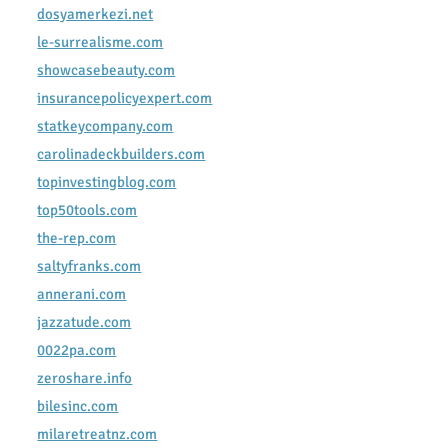
dosyamerkezi.net
le-surrealisme.com
showcasebeauty.com
insurancepolicyexpert.com
statkeycompany.com
carolinadeckbuilders.com
topinvestingblog.com
top50tools.com
the-rep.com
saltyfranks.com
annerani.com
jazzatude.com
0022pa.com
zeroshare.info
bilesinc.com
milaretreatnz.com