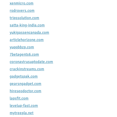
xenmicro.com
rodrovers.com
tripssolution.com
satta-king-india.com
yukigassencanada.com
articlehorizone.com
yuqqbbzp.com
7betagents6.com
coronavirusuptodate.com
crackinstreams.com
gadgetspak.com
gearsngadget.com
hireseodoctor.com
lapsfit.com
levelup-fast.com
mytreepla.net