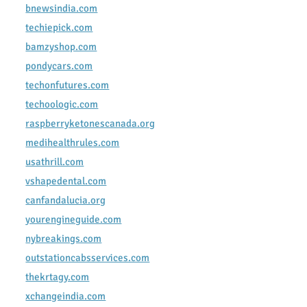
bnewsindia.com
techiepick.com
bamzyshop.com
pondycars.com
techonfutures.com
techoologic.com
raspberryketonescanada.org
medihealthrules.com
usathrill.com
vshapedental.com
canfandalucia.org
yourengineguide.com
nybreakings.com
outstationcabsservices.com
thekrtagy.com
xchangeindia.com