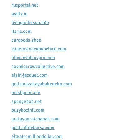
rusportal.net
watty.io
livinginthesun.info
itsriz.com
cargoods.shop
capetownacupuncture.com
bitcoinvideospro.com
cosmiccrowcollective.com
alain-jacquet.com
gotisouizakayabakeneko.com
meshpoint.me
spongebob.net
busyboxintl.com
auttayanratchapak.com
postcoffeebarva.com
elteatromilliondollar.com