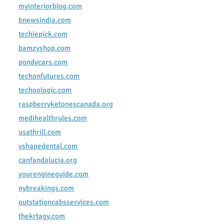
myinteriorblog.com
bnewsindia.com
techiepick.com
bamzyshop.com
pondycars.com
techonfutures.com
techoologic.com
raspberryketonescanada.org
medihealthrules.com
usathrill.com
vshapedental.com
canfandalucia.org
yourengineguide.com
nybreakings.com
outstationcabsservices.com
thekrtagy.com