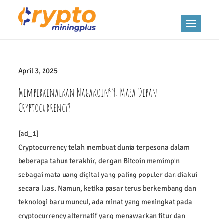
Skip
to
Slot Demo Gratis
Coba demo gratis X500 dari
content
Pragmatic Play malam ini tanpa
Pragmatic Play X500,
risiko rugi. Slot gacor ini
menghadirkan peluang besar
Slot Gacor Malam
April 3, 2025
untuk kemenangan besar.
Memperkenalkan Nagakoin99: Masa Depan
Ini Tanpa Risiko
Cryptocurrency?
[ad_1]
Cryptocurrency telah membuat dunia terpesona dalam
beberapa tahun terakhir, dengan Bitcoin memimpin
sebagai mata uang digital yang paling populer dan diakui
secara luas. Namun, ketika pasar terus berkembang dan
teknologi baru muncul, ada minat yang meningkat pada
cryptocurrency alternatif yang menawarkan fitur dan