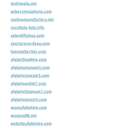
mytreepla.net
pokersimulations.com
replicamanufactory.net
rezultate-loto.info
splendifulous.com
sportsrecords4u.com
topceleberites.com
ufabetting8m4.com
ufabetunionum3.com
ufabetvalueum3.com
ufabetvaultm7.com
ufabetvillageum7.com
ufabetvoicem3.com
waveufabetm4.com
wayang88.net
websiteufabetm4.com