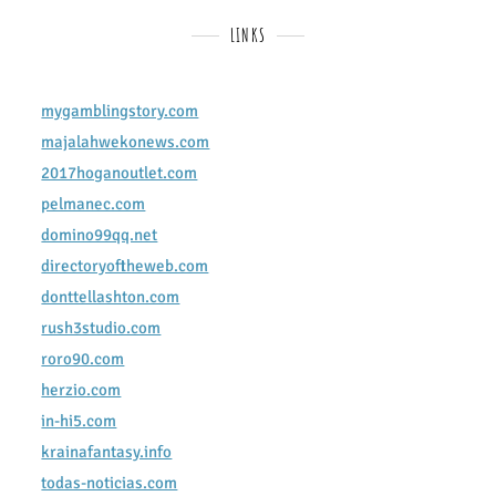
LINKS
mygamblingstory.com
majalahwekonews.com
2017hoganoutlet.com
pelmanec.com
domino99qq.net
directoryoftheweb.com
donttellashton.com
rush3studio.com
roro90.com
herzio.com
in-hi5.com
krainafantasy.info
todas-noticias.com