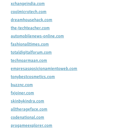
xchangeindia.com
coolmicrotech.com
dreamhousehack.com
the-techteacher.com
automobilenews-online.com
fashionalltimes.com
totaldigitalforum.com
technoarmaan.com
empresasposicionamientoweb.com
tonybestcosmetics.com
buzznc.com
fxjoiner.com
skinbykindra.com
alltherageface.com
codenational.com
progameexplorer.com