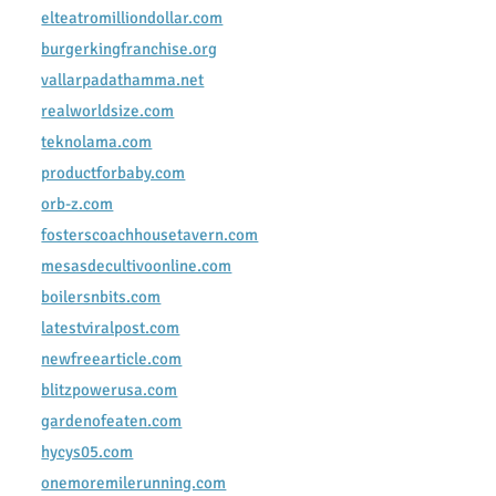
elteatromilliondollar.com
burgerkingfranchise.org
vallarpadathamma.net
realworldsize.com
teknolama.com
productforbaby.com
orb-z.com
fosterscoachhousetavern.com
mesasdecultivoonline.com
boilersnbits.com
latestviralpost.com
newfreearticle.com
blitzpowerusa.com
gardenofeaten.com
hycys05.com
onemoremilerunning.com