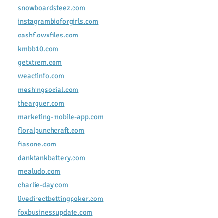
snowboardsteez.com
instagrambioforgirls.com
cashflowxfiles.com
kmbb10.com
getxtrem.com
weactinfo.com
meshingsocial.com
thearguer.com
marketing-mobile-app.com
floralpunchcraft.com
fiasone.com
danktankbattery.com
mealudo.com
charlie-day.com
livedirectbettingpoker.com
foxbusinessupdate.com