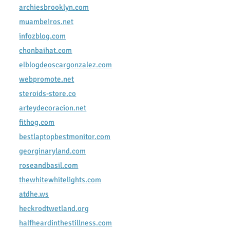
archiesbrooklyn.com
muambeiros.net
infozblog.com
chonbaihat.com
elblogdeoscargonzalez.com
webpromote.net
steroids-store.co
arteydecoracion.net
fithog.com
bestlaptopbestmonitor.com
georginaryland.com
roseandbasil.com
thewhitewhitelights.com
atdhe.ws
heckrodtwetland.org
halfheardinthestillness.com