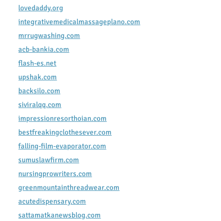
lovedaddy.org
integrativemedicalmassageplano.com
mrrugwashing.com
acb-bankia.com
flash-es.net
upshak.com
backsilo.com
siviralqq.com
impressionresorthoian.com
bestfreakingclothesever.com
falling-film-evaporator.com
sumuslawfirm.com
nursingprowriters.com
greenmountainthreadwear.com
acutedispensary.com
sattamatkanewsblog.com