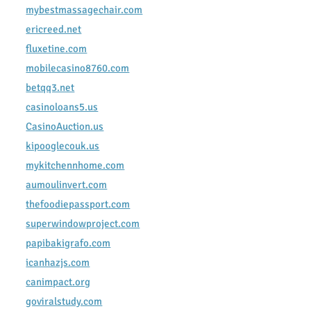
mybestmassagechair.com
ericreed.net
fluxetine.com
mobilecasino8760.com
betqq3.net
casinoloans5.us
CasinoAuction.us
kipooglecouk.us
mykitchennhome.com
aumoulinvert.com
thefoodiepassport.com
superwindowproject.com
papibakigrafo.com
icanhazjs.com
canimpact.org
goviralstudy.com