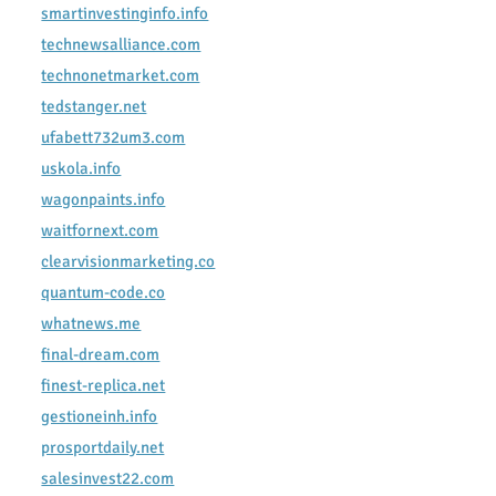
smartinvestinginfo.info
technewsalliance.com
technonetmarket.com
tedstanger.net
ufabett732um3.com
uskola.info
wagonpaints.info
waitfornext.com
clearvisionmarketing.co
quantum-code.co
whatnews.me
final-dream.com
finest-replica.net
gestioneinh.info
prosportdaily.net
salesinvest22.com