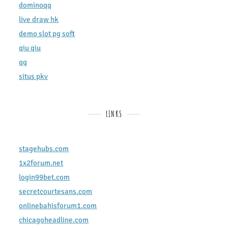
dominoqq
live draw hk
demo slot pg soft
qiu qiu
qq
situs pkv
LINKS
stagehubs.com
1x2forum.net
login99bet.com
secretcourtesans.com
onlinebahisforum1.com
chicagoheadline.com