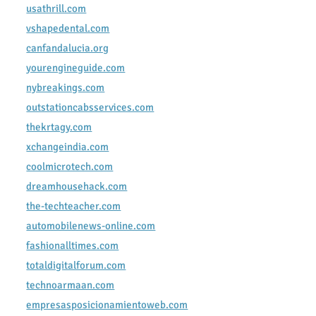
usathrill.com
vshapedental.com
canfandalucia.org
yourengineguide.com
nybreakings.com
outstationcabsservices.com
thekrtagy.com
xchangeindia.com
coolmicrotech.com
dreamhousehack.com
the-techteacher.com
automobilenews-online.com
fashionalltimes.com
totaldigitalforum.com
technoarmaan.com
empresasposicionamientoweb.com