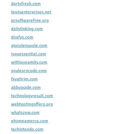
dartyfresh.com
lewisenterprises.net
pcsoftwarefree.org
dailylinking.com
dnafyx.com
giocolenuvole.com
iyouessential.com
withloveamity.com
youlearncode.com
fxyatirim.com
abbuguide.com
technologyresult.com
webhostingoffers.org
whatszow.com
ehomeamerca.com
techintendo.com