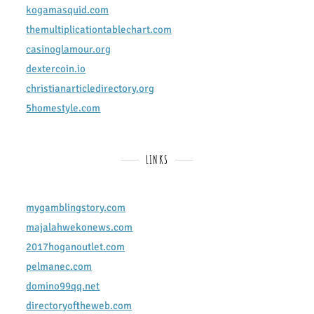
kogamasquid.com
themultiplicationtablechart.com
casinoglamour.org
dextercoin.io
christianarticledirectory.org
5homestyle.com
LINKS
mygamblingstory.com
majalahwekonews.com
2017hoganoutlet.com
pelmanec.com
domino99qq.net
directoryoftheweb.com