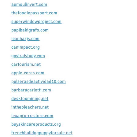
aumoulinvert.com
thefoodiepassport.com
superwindowproject.com
papibakigrafo.com
icanhazjs.com
canimpact.org
goviralstudy.com
cartourism.net
apple-cores.com
pulserasdeactividad10.com
barbaracarlotti.com
desktopmining.net
inthebleachers.net
lexapro-rx-store.com
buyskincareproducts.org
frenchbulldogpuppyforsale.net