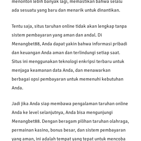
menonton lebih banyak lagi, memastikan bahwa selalu
ada sesuatu yang baru dan menarik untuk dinantikan.
Tentu saja, situs taruhan online tidak akan lengkap tanpa
sistem pembayaran yang aman dan andal. Di
Menangbet88, Anda dapat yakin bahwa informasi pribadi
dan keuangan Anda aman dan terlindungi setiap saat.
Situs ini menggunakan teknologi enkripsi terbaru untuk
menjaga keamanan data Anda, dan menawarkan
berbagai opsi pembayaran untuk memenuhi kebutuhan
Anda.
Jadi jika Anda siap membawa pengalaman taruhan online
Anda ke level selanjutnya, Anda bisa mengunjungi
Menangbet88. Dengan beragam pilihan taruhan olahraga,
permainan kasino, bonus besar, dan sistem pembayaran
yang aman, ini adalah tempat yang tepat untuk mencoba