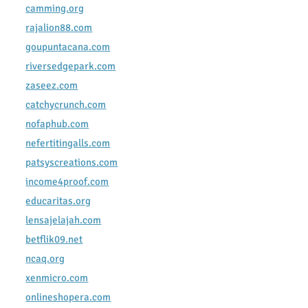
camming.org
rajalion88.com
goupuntacana.com
riversedgepark.com
zaseez.com
catchycrunch.com
nofaphub.com
nefertitingalls.com
patsyscreations.com
income4proof.com
educaritas.org
lensajelajah.com
betflik09.net
ncaq.org
xenmicro.com
onlineshopera.com