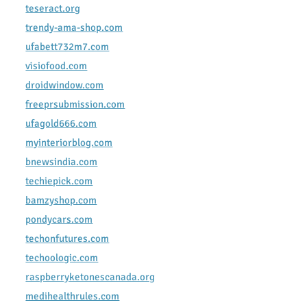
teseract.org
trendy-ama-shop.com
ufabett732m7.com
visiofood.com
droidwindow.com
freeprsubmission.com
ufagold666.com
myinteriorblog.com
bnewsindia.com
techiepick.com
bamzyshop.com
pondycars.com
techonfutures.com
techoologic.com
raspberryketonescanada.org
medihealthrules.com