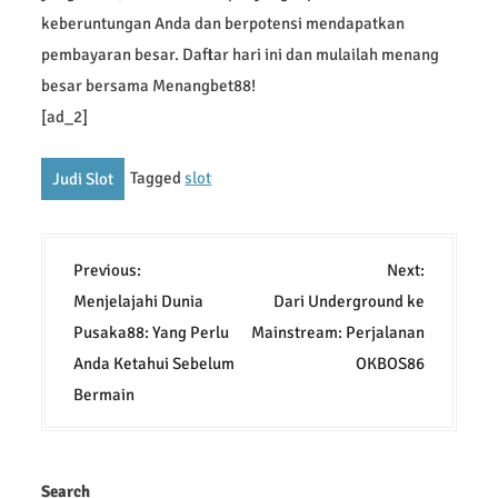
keberuntungan Anda dan berpotensi mendapatkan
pembayaran besar. Daftar hari ini dan mulailah menang
besar bersama Menangbet88!
[ad_2]
Tagged
slot
Judi Slot
P
Previous:
Next:
o
Menjelajahi Dunia
Dari Underground ke
s
Pusaka88: Yang Perlu
Mainstream: Perjalanan
t
Anda Ketahui Sebelum
OKBOS86
n
Bermain
a
v
i
Search