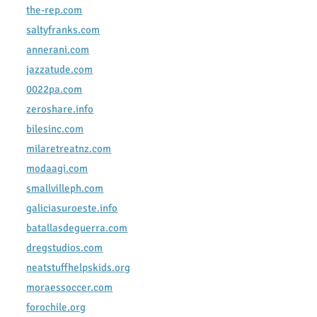
the-rep.com
saltyfranks.com
annerani.com
jazzatude.com
0022pa.com
zeroshare.info
bilesinc.com
milaretreatnz.com
modaagi.com
smallvilleph.com
galiciasuroeste.info
batallasdeguerra.com
dregstudios.com
neatstuffhelpskids.org
moraessoccer.com
forochile.org