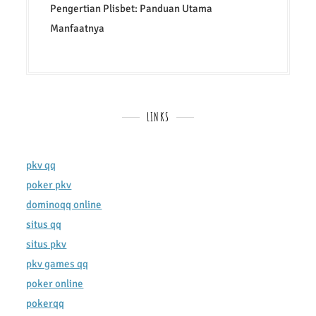
Pengertian Plisbet: Panduan Utama
Manfaatnya
LINKS
pkv qq
poker pkv
dominoqq online
situs qq
situs pkv
pkv games qq
poker online
pokerqq