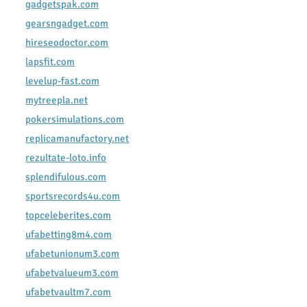
gadgetspak.com
gearsngadget.com
hireseodoctor.com
lapsfit.com
levelup-fast.com
mytreepla.net
pokersimulations.com
replicamanufactory.net
rezultate-loto.info
splendifulous.com
sportsrecords4u.com
topceleberites.com
ufabetting8m4.com
ufabetunionum3.com
ufabetvalueum3.com
ufabetvaultm7.com