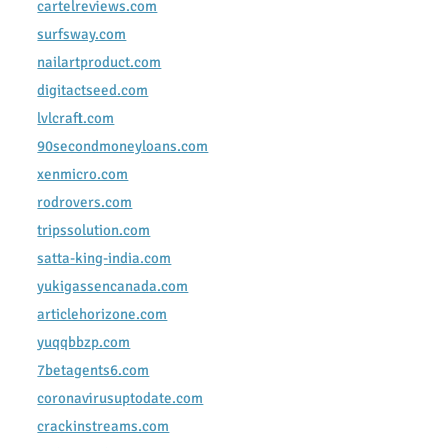
cartelreviews.com
surfsway.com
nailartproduct.com
digitactseed.com
lvlcraft.com
90secondmoneyloans.com
xenmicro.com
rodrovers.com
tripssolution.com
satta-king-india.com
yukigassencanada.com
articlehorizone.com
yuqqbbzp.com
7betagents6.com
coronavirusuptodate.com
crackinstreams.com