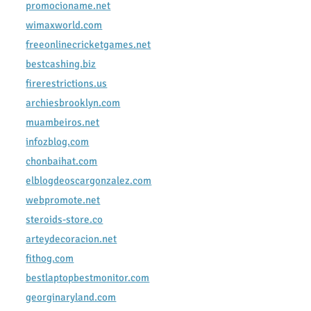
promocioname.net
wimaxworld.com
freeonlinecricketgames.net
bestcashing.biz
firerestrictions.us
archiesbrooklyn.com
muambeiros.net
infozblog.com
chonbaihat.com
elblogdeoscargonzalez.com
webpromote.net
steroids-store.co
arteydecoracion.net
fithog.com
bestlaptopbestmonitor.com
georginaryland.com