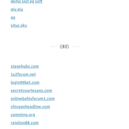
demo slot pg soft
qiu qiu
qq
situs pkv
LINKS
stagehubs.com
1x2forum.net
login99bet.com
secretcourtesans.com
onlinebahisforum1.com
chicagoheadline.com
camming.org
rajalion88.com