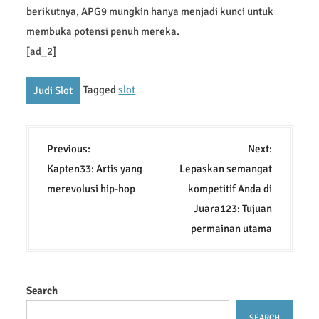
berikutnya, APG9 mungkin hanya menjadi kunci untuk
membuka potensi penuh mereka.
[ad_2]
Tagged
slot
Judi Slot
P
Previous:
Next:
o
Kapten33: Artis yang
Lepaskan semangat
s
merevolusi hip-hop
kompetitif Anda di
t
Juara123: Tujuan
n
permainan utama
a
v
i
Search
g
SEARCH