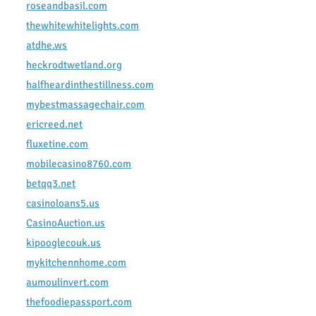
roseandbasil.com
thewhitewhitelights.com
atdhe.ws
heckrodtwetland.org
halfheardinthestillness.com
mybestmassagechair.com
ericreed.net
fluxetine.com
mobilecasino8760.com
betqq3.net
casinoloans5.us
CasinoAuction.us
kipooglecouk.us
mykitchennhome.com
aumoulinvert.com
thefoodiepassport.com