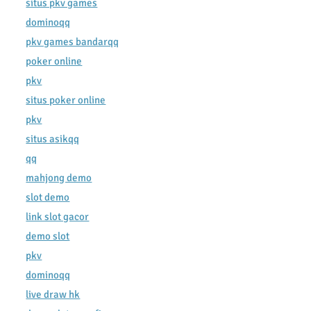
situs pkv games
dominoqq
pkv games bandarqq
poker online
pkv
situs poker online
pkv
situs asikqq
qq
mahjong demo
slot demo
link slot gacor
demo slot
pkv
dominoqq
live draw hk