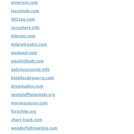
annerani.com
jazzatude.com
0022pa.com
zeroshare.info
bilesinc.com
milaretreatnz.com
modaagi.com
smallvilleph.com
galiciasuroeste.info
batallasdeguerra.com
dregstudios.com
neatstuffhelpskids.org
moraessoccer.com
forochile.org
chart-track.com
wonderfultraveling.com