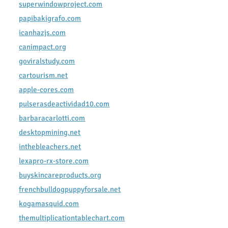
superwindowproject.com
papibakigrafo.com
icanhazjs.com
canimpact.org
goviralstudy.com
cartourism.net
apple-cores.com
pulserasdeactividad10.com
barbaracarlotti.com
desktopmining.net
inthebleachers.net
lexapro-rx-store.com
buyskincareproducts.org
frenchbulldogpuppyforsale.net
kogamasquid.com
themultiplicationtablechart.com