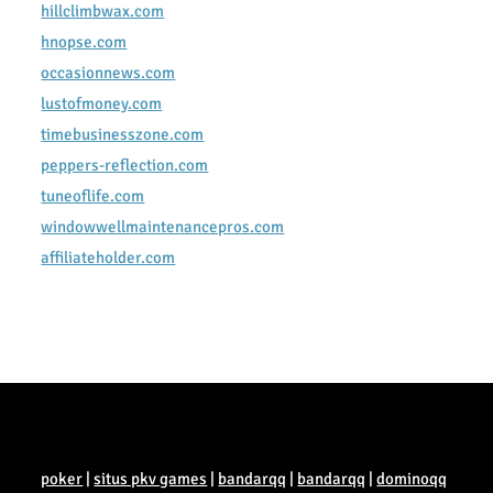
hillclimbwax.com
hnopse.com
occasionnews.com
lustofmoney.com
timebusinesszone.com
peppers-reflection.com
tuneoflife.com
windowwellmaintenancepros.com
affiliateholder.com
poker
|
situs pkv games
|
bandarqq
|
bandarqq
|
dominoqq