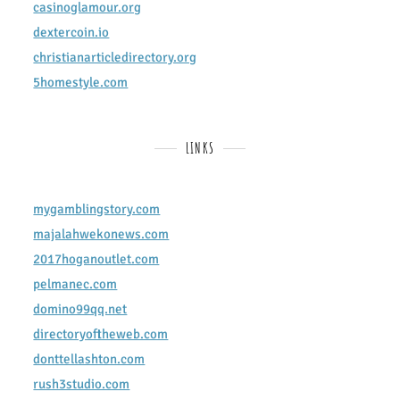
casinoglamour.org
dextercoin.io
christianarticledirectory.org
5homestyle.com
LINKS
mygamblingstory.com
majalahwekonews.com
2017hoganoutlet.com
pelmanec.com
domino99qq.net
directoryoftheweb.com
donttellashton.com
rush3studio.com