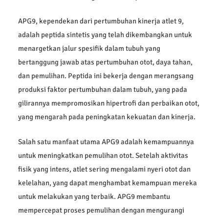
APG9, kependekan dari pertumbuhan kinerja atlet 9,
adalah peptida sintetis yang telah dikembangkan untuk
menargetkan jalur spesifik dalam tubuh yang
bertanggung jawab atas pertumbuhan otot, daya tahan,
dan pemulihan. Peptida ini bekerja dengan merangsang
produksi faktor pertumbuhan dalam tubuh, yang pada
gilirannya mempromosikan hipertrofi dan perbaikan otot,
yang mengarah pada peningkatan kekuatan dan kinerja.
Salah satu manfaat utama APG9 adalah kemampuannya
untuk meningkatkan pemulihan otot. Setelah aktivitas
fisik yang intens, atlet sering mengalami nyeri otot dan
kelelahan, yang dapat menghambat kemampuan mereka
untuk melakukan yang terbaik. APG9 membantu
mempercepat proses pemulihan dengan mengurangi