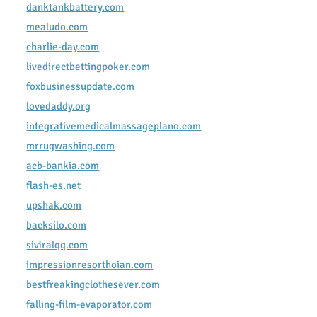
danktankbattery.com
mealudo.com
charlie-day.com
livedirectbettingpoker.com
foxbusinessupdate.com
lovedaddy.org
integrativemedicalmassageplano.com
mrrugwashing.com
acb-bankia.com
flash-es.net
upshak.com
backsilo.com
siviralqq.com
impressionresorthoian.com
bestfreakingclothesever.com
falling-film-evaporator.com