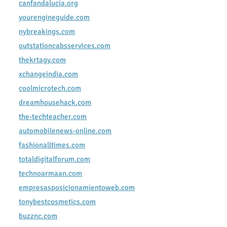
canfandalucia.org
yourengineguide.com
nybreakings.com
outstationcabsservices.com
thekrtagy.com
xchangeindia.com
coolmicrotech.com
dreamhousehack.com
the-techteacher.com
automobilenews-online.com
fashionalltimes.com
totaldigitalforum.com
technoarmaan.com
empresasposicionamientoweb.com
tonybestcosmetics.com
buzznc.com