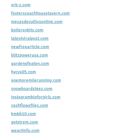
orb-z.com
fosterscoachhousetavern.com
mesasdecultivoonline.com
boilersnbits.com
latestviralpost.com
newfreearticle.com
blitzpowerusa.com
gardenofeaten.com
hycys05.com
onemoremilerunning.com
snowboardsteez.com
instagrambioforgirls.com
cashflowxfiles.com
kmbb10.com
getxtrem.com
weactinfo.com