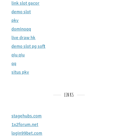
link slot gacor
demo slot
pkv
dominoqq
live draw hk
demo slot pg soft
qiu qiu
qq
situs pkv
LINKS
stagehubs.com
1x2forum.net
login99bet.com