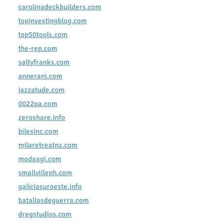
carolinadeckbuilders.com
topinvestingblog.com
top50tools.com
the-rep.com
saltyfranks.com
annerani.com
jazzatude.com
0022pa.com
zeroshare.info
bilesinc.com
milaretreatnz.com
modaagi.com
smallvilleph.com
galiciasuroeste.info
batallasdeguerra.com
dregstudios.com