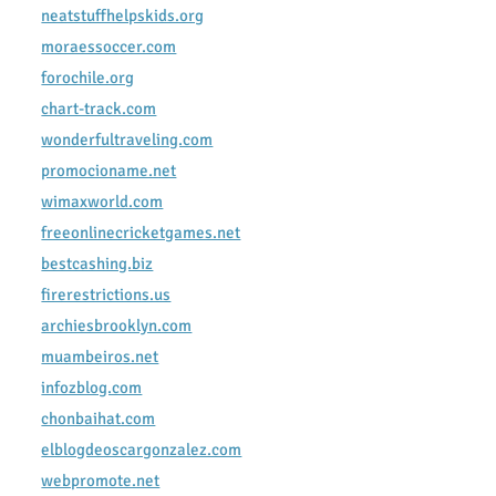
neatstuffhelpskids.org
moraessoccer.com
forochile.org
chart-track.com
wonderfultraveling.com
promocioname.net
wimaxworld.com
freeonlinecricketgames.net
bestcashing.biz
firerestrictions.us
archiesbrooklyn.com
muambeiros.net
infozblog.com
chonbaihat.com
elblogdeoscargonzalez.com
webpromote.net