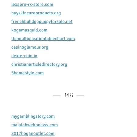
lexapro-rx-store.com
buyskincareproducts.org
frenchbulldogpuppyforsale.net
kogamasquid.com
themultiplicationtablechart.com
casinoglamour.org
dextercoin.io
christianarticledirectory.org
5homestyle.com
LINKS
mygamblingstory.com
majalahwekonews.com
2017hoganoutlet.com