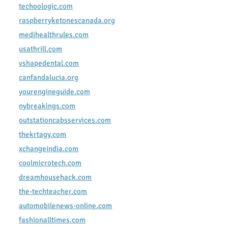
techoologic.com
raspberryketonescanada.org
medihealthrules.com
usathrill.com
vshapedental.com
canfandalucia.org
yourengineguide.com
nybreakings.com
outstationcabsservices.com
thekrtagy.com
xchangeindia.com
coolmicrotech.com
dreamhousehack.com
the-techteacher.com
automobilenews-online.com
fashionalltimes.com