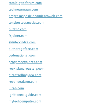
totaldigitalforum.com
technoarmaan.com
empresasposicionamientoweb.com
tonybestcosmetics.com
buzznc.com
fxjoiner.com
skinbykindra.com
alltherageface.com
codenational.com
progameexplorer.com
rockislandroastery.com
directselling-pro.com
revenuealarm.com
lurab.com
ignitioncoilguide.com
mytechcomputer.com