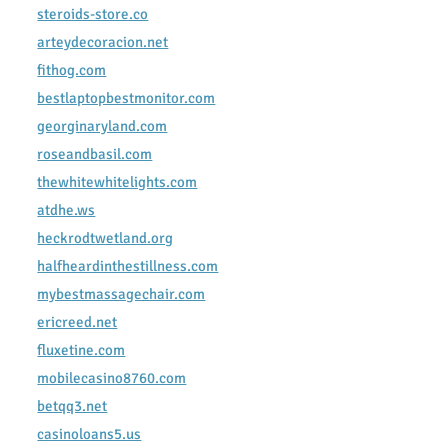
steroids-store.co
arteydecoracion.net
fithog.com
bestlaptopbestmonitor.com
georginaryland.com
roseandbasil.com
thewhitewhitelights.com
atdhe.ws
heckrodtwetland.org
halfheardinthestillness.com
mybestmassagechair.com
ericreed.net
fluxetine.com
mobilecasino8760.com
betqq3.net
casinoloans5.us