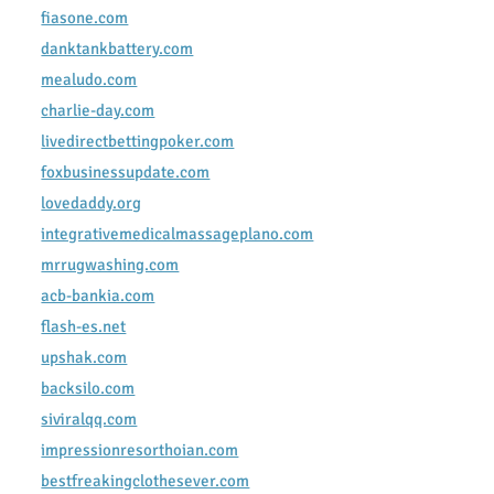
fiasone.com
danktankbattery.com
mealudo.com
charlie-day.com
livedirectbettingpoker.com
foxbusinessupdate.com
lovedaddy.org
integrativemedicalmassageplano.com
mrrugwashing.com
acb-bankia.com
flash-es.net
upshak.com
backsilo.com
siviralqq.com
impressionresorthoian.com
bestfreakingclothesever.com