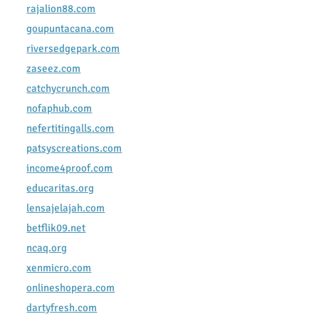
rajalion88.com
goupuntacana.com
riversedgepark.com
zaseez.com
catchycrunch.com
nofaphub.com
nefertitingalls.com
patsyscreations.com
income4proof.com
educaritas.org
lensajelajah.com
betflik09.net
ncaq.org
xenmicro.com
onlineshopera.com
dartyfresh.com