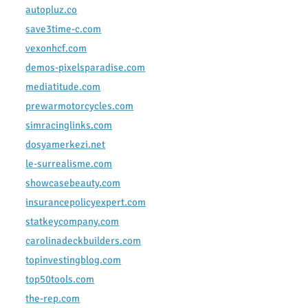
autopluz.co
save3time-c.com
vexonhcf.com
demos-pixelsparadise.com
mediatitude.com
prewarmotorcycles.com
simracinglinks.com
dosyamerkezi.net
le-surrealisme.com
showcasebeauty.com
insurancepolicyexpert.com
statkeycompany.com
carolinadeckbuilders.com
topinvestingblog.com
top50tools.com
the-rep.com