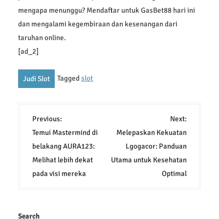
mengapa menunggu? Mendaftar untuk GasBet88 hari ini
dan mengalami kegembiraan dan kesenangan dari
taruhan online.
[ad_2]
Tagged
slot
Judi Slot
P
Previous:
Next:
o
Temui Mastermind di
Melepaskan Kekuatan
s
belakang AURA123:
Lgogacor: Panduan
t
Melihat lebih dekat
Utama untuk Kesehatan
n
pada visi mereka
Optimal
a
v
i
Search