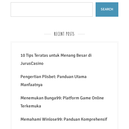
g
SEARCH
a
t
i
RECENT POSTS
o
n
10 Tips Teratas untuk Menang Besar di
JurusCasino
Pengertian Plisbet: Panduan Utama
Manfaatnya
Menemukan Bunga99: Platform Game Online
Terkemuka
Memahami Winlose99: Panduan Komprehensif