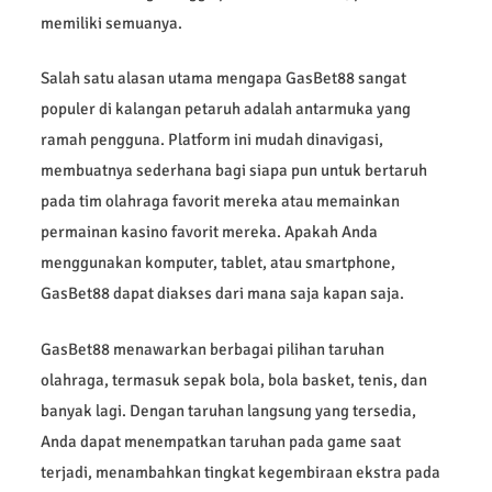
memiliki semuanya.
Salah satu alasan utama mengapa GasBet88 sangat
populer di kalangan petaruh adalah antarmuka yang
ramah pengguna. Platform ini mudah dinavigasi,
membuatnya sederhana bagi siapa pun untuk bertaruh
pada tim olahraga favorit mereka atau memainkan
permainan kasino favorit mereka. Apakah Anda
menggunakan komputer, tablet, atau smartphone,
GasBet88 dapat diakses dari mana saja kapan saja.
GasBet88 menawarkan berbagai pilihan taruhan
olahraga, termasuk sepak bola, bola basket, tenis, dan
banyak lagi. Dengan taruhan langsung yang tersedia,
Anda dapat menempatkan taruhan pada game saat
terjadi, menambahkan tingkat kegembiraan ekstra pada