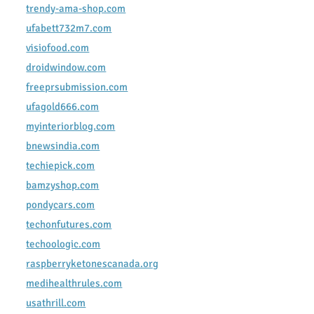
trendy-ama-shop.com
ufabett732m7.com
visiofood.com
droidwindow.com
freeprsubmission.com
ufagold666.com
myinteriorblog.com
bnewsindia.com
techiepick.com
bamzyshop.com
pondycars.com
techonfutures.com
techoologic.com
raspberryketonescanada.org
medihealthrules.com
usathrill.com