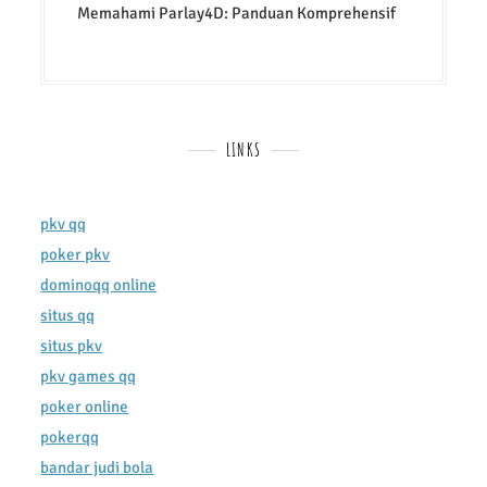
Memahami Parlay4D: Panduan Komprehensif
LINKS
pkv qq
poker pkv
dominoqq online
situs qq
situs pkv
pkv games qq
poker online
pokerqq
bandar judi bola