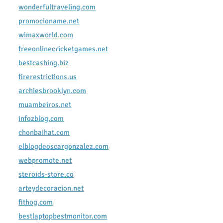
wonderfultraveling.com
promocioname.net
wimaxworld.com
freeonlinecricketgames.net
bestcashing.biz
firerestrictions.us
archiesbrooklyn.com
muambeiros.net
infozblog.com
chonbaihat.com
elblogdeoscargonzalez.com
webpromote.net
steroids-store.co
arteydecoracion.net
fithog.com
bestlaptopbestmonitor.com