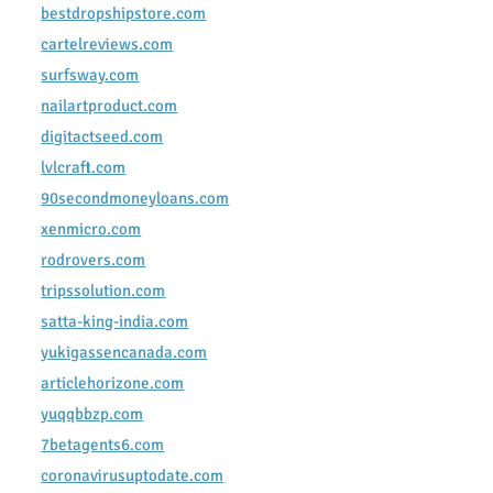
bestdropshipstore.com
cartelreviews.com
surfsway.com
nailartproduct.com
digitactseed.com
lvlcraft.com
90secondmoneyloans.com
xenmicro.com
rodrovers.com
tripssolution.com
satta-king-india.com
yukigassencanada.com
articlehorizone.com
yuqqbbzp.com
7betagents6.com
coronavirusuptodate.com