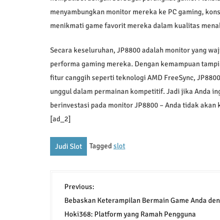
menyambungkan monitor mereka ke PC gaming, konso
menikmati game favorit mereka dalam kualitas mena
Secara keseluruhan, JP8800 adalah monitor yang waji
performa gaming mereka. Dengan kemampuan tampila
fitur canggih seperti teknologi AMD FreeSync, JP88
unggul dalam permainan kompetitif. Jadi jika Anda i
berinvestasi pada monitor JP8800 – Anda tidak akan
[ad_2]
Tagged
slot
Judi Slot
P
Previous:
o
Bebaskan Keterampilan Bermain Game Anda de
s
Hoki368: Platform yang Ramah Pengguna