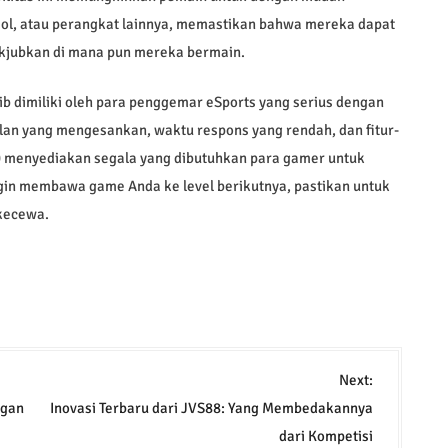
l, atau perangkat lainnya, memastikan bahwa mereka dapat
kjubkan di mana pun mereka bermain.
b dimiliki oleh para penggemar eSports yang serius dengan
n yang mengesankan, waktu respons yang rendah, dan fitur-
00 menyediakan segala yang dibutuhkan para gamer untuk
ngin membawa game Anda ke level berikutnya, pastikan untuk
 kecewa.
Next:
ngan
Inovasi Terbaru dari JVS88: Yang Membedakannya
dari Kompetisi