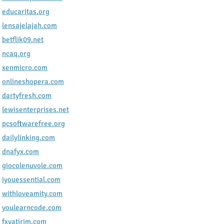
educaritas.org
lensajelajah.com
betflik09.net
ncaq.org
xenmicro.com
onlineshopera.com
dartyfresh.com
lewisenterprises.net
pcsoftwarefree.org
dailylinking.com
dnafyx.com
giocolenuvole.com
iyouessential.com
withloveamity.com
youlearncode.com
fxyatirim.com