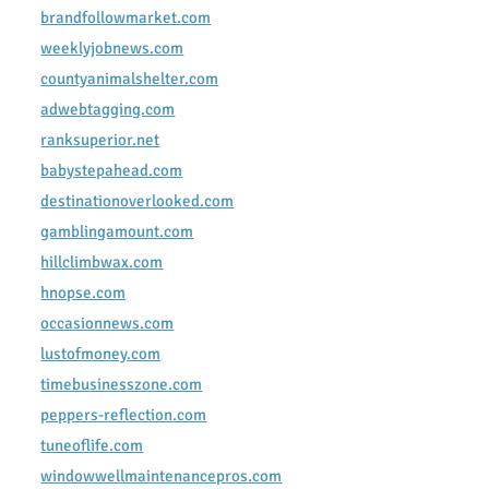
brandfollowmarket.com
weeklyjobnews.com
countyanimalshelter.com
adwebtagging.com
ranksuperior.net
babystepahead.com
destinationoverlooked.com
gamblingamount.com
hillclimbwax.com
hnopse.com
occasionnews.com
lustofmoney.com
timebusinesszone.com
peppers-reflection.com
tuneoflife.com
windowwellmaintenancepros.com