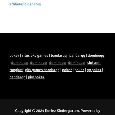
affiliateholder.com
poker
|
situs pkv games
|
bandarqq
|
bandarqq
|
dominoqq
|
dominoqq
|
dominoqq
|
dominoqq
|
dominoqq
|
slot anti
rungkat
|
pkv games bandarqq
|
poker
|
poker
|
qq poker
|
bandarqq
|
pkv poker
Copyright © 2024 Kortez Kindergarten. Powered by