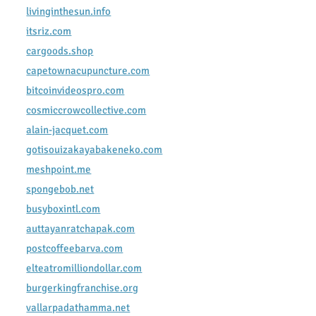
livinginthesun.info
itsriz.com
cargoods.shop
capetownacupuncture.com
bitcoinvideospro.com
cosmiccrowcollective.com
alain-jacquet.com
gotisouizakayabakeneko.com
meshpoint.me
spongebob.net
busyboxintl.com
auttayanratchapak.com
postcoffeebarva.com
elteatromilliondollar.com
burgerkingfranchise.org
vallarpadathamma.net