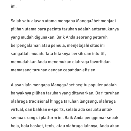
ini.
Salah satu alasan utama mengapa Mangga2bet menjadi
pilihan utama para pecinta taruhan adalah antarmukanya
yang mudah digunakan. Baik Anda seorang petaruh
berpengalaman atau pemula, menjelajahi situs ini
sangatlah mudah. Tata letaknya bersih dan intuitif,
memudahkan Anda menemukan olahraga favorit dan
memasang taruhan dengan cepat dan efisien.
Alasan lain mengapa Mangga2bet begitu populer adalah
banyaknya pilihan taruhan yang ditawarkan. Dari taruhan
olahraga tradisional hingga taruhan langsung, olahraga
virtual, dan bahkan e-sports, selalu ada sesuatu untuk
semua orang di platform ini. Baik Anda penggemar sepak
bola, bola basket, tenis, atau olahraga lainnya, Anda akan