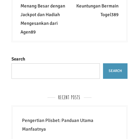
s
Menang Besar dengan
Keuntungan Bermain
t
Jackpot dan Hadiah
Togel389
n
Mengesankan dari
a
Agen89
v
i
g
Search
a
SEARCH
t
i
o
RECENT POSTS
n
Pengertian Plisbet: Panduan Utama
Manfaatnya