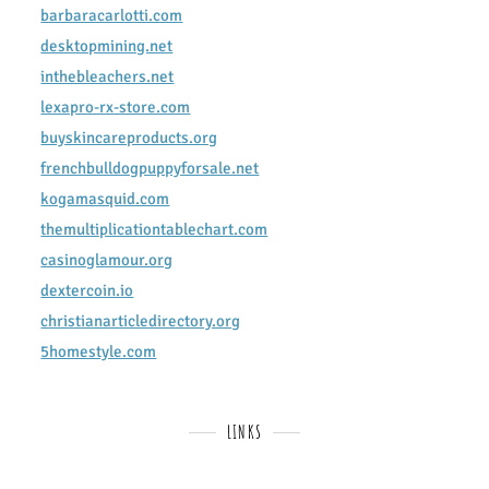
barbaracarlotti.com
desktopmining.net
inthebleachers.net
lexapro-rx-store.com
buyskincareproducts.org
frenchbulldogpuppyforsale.net
kogamasquid.com
themultiplicationtablechart.com
casinoglamour.org
dextercoin.io
christianarticledirectory.org
5homestyle.com
LINKS