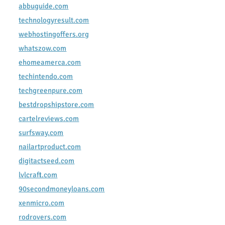
abbuguide.com
technologyresult.com
webhostingoffers.org
whatszow.com
ehomeamerca.com
techintendo.com
techgreenpure.com
bestdropshipstore.com
cartelreviews.com
surfsway.com
nailartproduct.com
digitactseed.com
lvlcraft.com
90secondmoneyloans.com
xenmicro.com
rodrovers.com