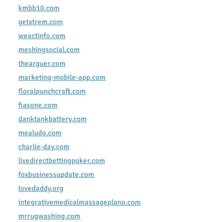
kmbb10.com
getxtrem.com
weactinfo.com
meshingsocial.com
thearguer.com
marketing-mobile-app.com
floralpunchcraft.com
fiasone.com
danktankbattery.com
mealudo.com
charlie-day.com
livedirectbettingpoker.com
foxbusinessupdate.com
lovedaddy.org
integrativemedicalmassageplano.com
mrrugwashing.com