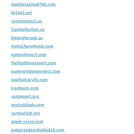
mobilecasino8760.com
betqq3.net
casinoloans5.us
CasinoAuction.us
kipooglecouk.us
mykitchennhome.com
aumoulinvert.com
thefoodiepassport.com
superwindowproject.com
papibakigrafo.com
icanhazjs.com
canimpact.org
goviralstudy.com
cartourism.net
apple-cores.com
pulserasdeactividad10.com