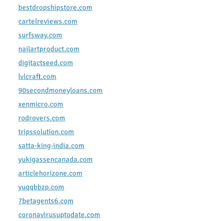
bestdropshipstore.com
cartelreviews.com
surfsway.com
nailartproduct.com
digitactseed.com
lvlcraft.com
90secondmoneyloans.com
xenmicro.com
rodrovers.com
tripssolution.com
satta-king-india.com
yukigassencanada.com
articlehorizone.com
yuqqbbzp.com
7betagents6.com
coronavirusuptodate.com