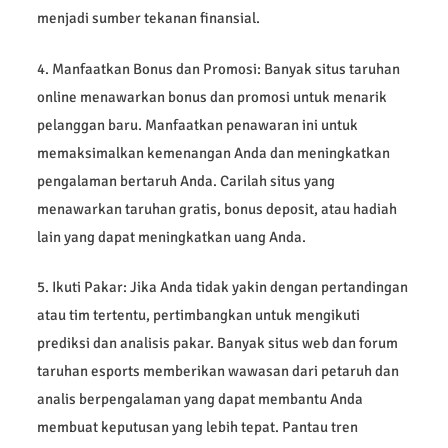
menjadi sumber tekanan finansial.
4. Manfaatkan Bonus dan Promosi: Banyak situs taruhan
online menawarkan bonus dan promosi untuk menarik
pelanggan baru. Manfaatkan penawaran ini untuk
memaksimalkan kemenangan Anda dan meningkatkan
pengalaman bertaruh Anda. Carilah situs yang
menawarkan taruhan gratis, bonus deposit, atau hadiah
lain yang dapat meningkatkan uang Anda.
5. Ikuti Pakar: Jika Anda tidak yakin dengan pertandingan
atau tim tertentu, pertimbangkan untuk mengikuti
prediksi dan analisis pakar. Banyak situs web dan forum
taruhan esports memberikan wawasan dari petaruh dan
analis berpengalaman yang dapat membantu Anda
membuat keputusan yang lebih tepat. Pantau tren