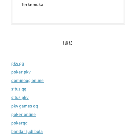
Terkemuka
LINKS
pkv qq
poker pkv
dominoqq online
situs qq
situs pkv
pkv games qq
poker online
pokerqq
bandar judi bola