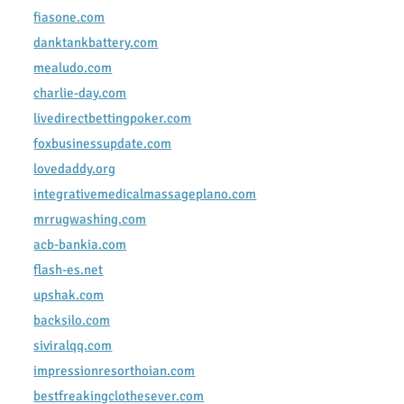
fiasone.com
danktankbattery.com
mealudo.com
charlie-day.com
livedirectbettingpoker.com
foxbusinessupdate.com
lovedaddy.org
integrativemedicalmassageplano.com
mrrugwashing.com
acb-bankia.com
flash-es.net
upshak.com
backsilo.com
siviralqq.com
impressionresorthoian.com
bestfreakingclothesever.com