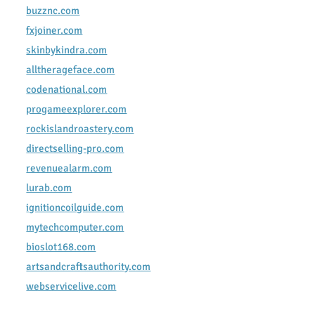
buzznc.com
fxjoiner.com
skinbykindra.com
alltherageface.com
codenational.com
progameexplorer.com
rockislandroastery.com
directselling-pro.com
revenuealarm.com
lurab.com
ignitioncoilguide.com
mytechcomputer.com
bioslot168.com
artsandcraftsauthority.com
webservicelive.com