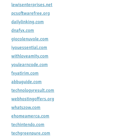
lewisenterprises.net
pcsoftwarefree.org
dailylinking.com
dnafyx.com
giocolenuvole.com
iyouessential.com
withloveamity.com
youlearncode.com
fxyatirim.com
abbuguide.com
technologyresult.com
webhostingoffers.org
whatszow.com
ehomeamerca.com
techintendo.com
techgreenpure.com