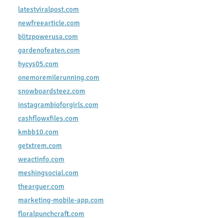
latestviralpost.com
newfreearticle.com
blitzpowerusa.com
gardenofeaten.com
hycys05.com
onemoremilerunning.com
snowboardsteez.com
instagrambioforgirls.com
cashflowxfiles.com
kmbb10.com
getxtrem.com
weactinfo.com
meshingsocial.com
thearguer.com
marketing-mobile-app.com
floralpunchcraft.com