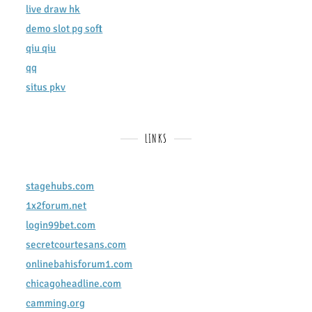
live draw hk
demo slot pg soft
qiu qiu
qq
situs pkv
LINKS
stagehubs.com
1x2forum.net
login99bet.com
secretcourtesans.com
onlinebahisforum1.com
chicagoheadline.com
camming.org