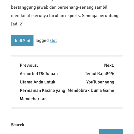
bertanggung jawab dan bersenang-senang sambil
menikmati serunya taruhan esports. Semoga beruntung!
[ad_2]
Tagged
slot
Judi Slot
P
Previous:
Next:
o
Armorbet78: Tujuan
Temui Raja899:
s
Utama Anda untuk
YouTuber yang
t
Permainan Kasino yang
Mendobrak Dunia Game
n
Mendebarkan
a
v
i
Search