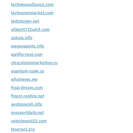
technewsalliance.com
technonetmarket.com
tedstanger.net
ufabett732um3.com
uskola.info
wagonpaints.info
waitfornext.com
clearvisionmarketing.co
quantum-code.co
whatnews.me
final-dream.com
finest-replica.net
gestioneinh.info
prosportdaily.net
salesinvest22.com
teseract.org