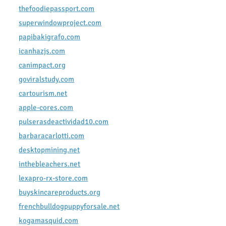
thefoodiepassport.com
superwindowproject.com
papibakigrafo.com
icanhazjs.com
canimpact.org
goviralstudy.com
cartourism.net
apple-cores.com
pulserasdeactividad10.com
barbaracarlotti.com
desktopmining.net
inthebleachers.net
lexapro-rx-store.com
buyskincareproducts.org
frenchbulldogpuppyforsale.net
kogamasquid.com