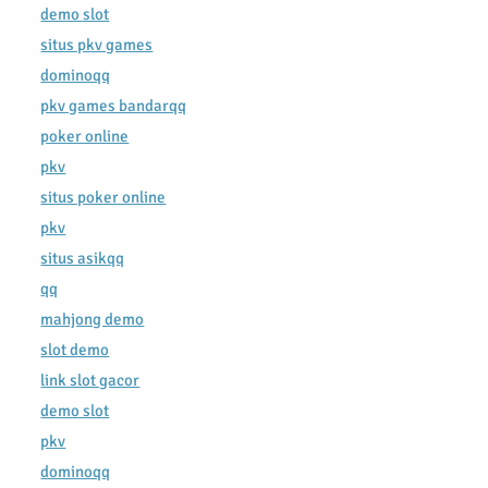
demo slot
situs pkv games
dominoqq
pkv games bandarqq
poker online
pkv
situs poker online
pkv
situs asikqq
qq
mahjong demo
slot demo
link slot gacor
demo slot
pkv
dominoqq