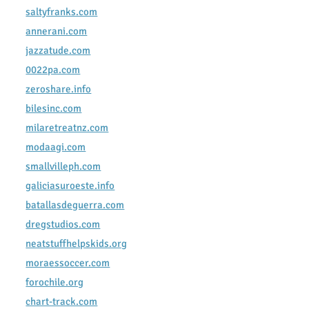
saltyfranks.com
annerani.com
jazzatude.com
0022pa.com
zeroshare.info
bilesinc.com
milaretreatnz.com
modaagi.com
smallvilleph.com
galiciasuroeste.info
batallasdeguerra.com
dregstudios.com
neatstuffhelpskids.org
moraessoccer.com
forochile.org
chart-track.com