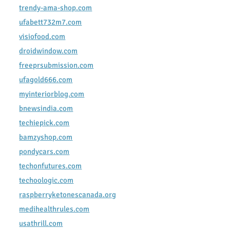
trendy-ama-shop.com
ufabett732m7.com
visiofood.com
droidwindow.com
freeprsubmission.com
ufagold666.com
myinteriorblog.com
bnewsindia.com
techiepick.com
bamzyshop.com
pondycars.com
techonfutures.com
techoologic.com
raspberryketonescanada.org
medihealthrules.com
usathrill.com