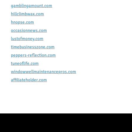
gamblingamount.com
hillclimbwax.com
hnopse.com
occasionnews.com
lustofmoney.com
timebusinesszone.com
peppers-reflection.com
tuneoflife.com
windowwellmaintenancepros.com
affiliateholder.com