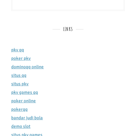
LINKS
pkv qq
poker pkv
dominoqq online
situs qq
situs pkv
pkv games qq
poker online
pokerqq
bandar judi bola
demo slot
situs pkv games