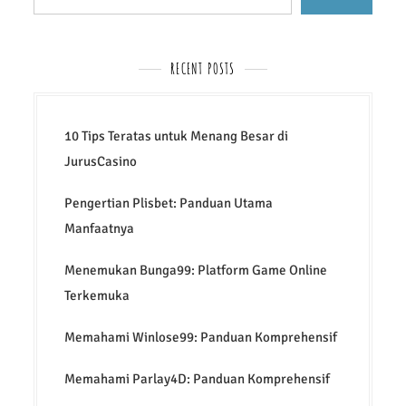
a
t
i
RECENT POSTS
o
n
10 Tips Teratas untuk Menang Besar di
JurusCasino
Pengertian Plisbet: Panduan Utama
Manfaatnya
Menemukan Bunga99: Platform Game Online
Terkemuka
Memahami Winlose99: Panduan Komprehensif
Memahami Parlay4D: Panduan Komprehensif