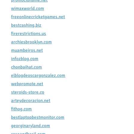
wimaxworld.com
freeonlinecricketgames.net
bestcashing.biz
firerestrictions.us
archiesbrooklyn.com
muambeiros.net
infozblog.com
chonbaihat.com
elblogdeoscargonzalez.com
webpromote.net
steroids-store.co
arteydecoracion.net
fithog.com
bestlaptopbestmonitor.com
georginaryland.com
roseandbasil.com