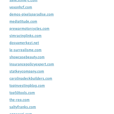
vexonhcf.com
demos-pixelsparadise.com
mediatitude.com
prewarmotorcycles.com
simracinglinks.com
dosyamerkezi.net
le-surrealisme.com
showcasebeauty.com
insurancepolicyexpert.com
statkeycompany.com
carolinadeckbuilders.com
topinvestingblog.com
top50tools.com
the-rep.com
saltyfranks.com
annerani.com