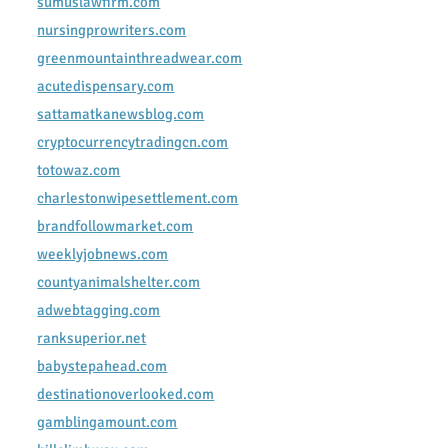
sumuslawfirm.com
nursingprowriters.com
greenmountainthreadwear.com
acutedispensary.com
sattamatkanewsblog.com
cryptocurrencytradingcn.com
totowaz.com
charlestonwipesettlement.com
brandfollowmarket.com
weeklyjobnews.com
countyanimalshelter.com
adwebtagging.com
ranksuperior.net
babystepahead.com
destinationoverlooked.com
gamblingamount.com