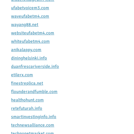
ufabetvoicem3.com
waveufabetm4.com
wayang88.net
websiteufabetm4.com
whiteufabetm4.com
anikalappy.com
dininghelsinki.info
duanfrescariverside.info
etilerx.com
finestreplica.net
flounderandfumble.com
healthohunt.com
retefuturah.info
smartinvestinginfo.info
technewsalliance.com
technonetmarket.com