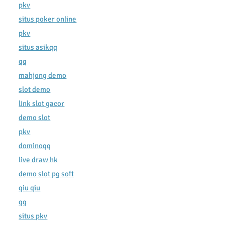
pkv
situs poker online
pkv
situs asikqq
qq
mahjong demo
slot demo
link slot gacor
demo slot
pkv
dominoqq
live draw hk
demo slot pg soft
qiu qiu
qq
situs pkv