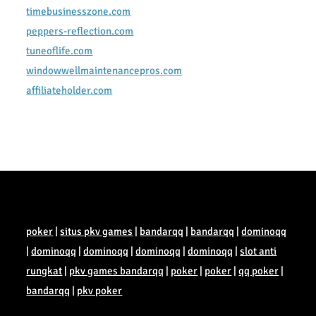
timebusinesszone.com
peppers-reflection.com
tuneoflife.com
windowwellmaintenancepros.com
affiliateholder.com
poker
|
situs pkv games
|
bandarqq
|
bandarqq
|
dominoqq
|
dominoqq
|
dominoqq
|
dominoqq
|
dominoqq
|
slot anti
rungkat
|
pkv games bandarqq
|
poker
|
poker
|
qq poker
|
bandarqq
|
pkv poker