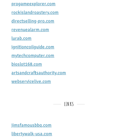
progameexplorer.com
rockislandroastery.com
directselling-pro.com
revenuealarm.com
lurab.com
ignitioncoilguide.com
mytechcomputer.com
bioslot168.com
artsandcraftsauthority.com
webservicelive.com
LINKS
jimsfamousbbq.com
libertywalk-usa.com