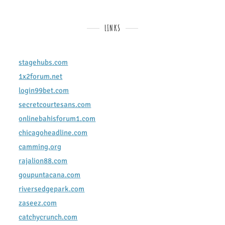
LINKS
stagehubs.com
1x2forum.net
login99bet.com
secretcourtesans.com
onlinebahisforum1.com
chicagoheadline.com
camming.org
rajalion88.com
goupuntacana.com
riversedgepark.com
zaseez.com
catchycrunch.com