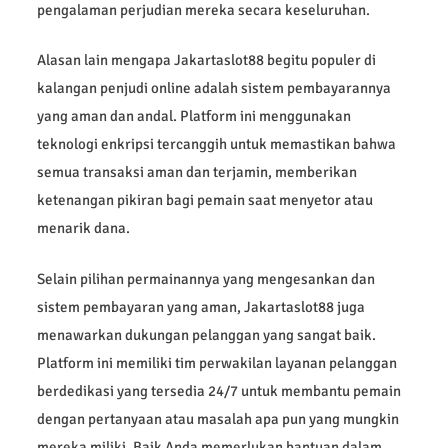
pengalaman perjudian mereka secara keseluruhan.
Alasan lain mengapa Jakartaslot88 begitu populer di
kalangan penjudi online adalah sistem pembayarannya
yang aman dan andal. Platform ini menggunakan
teknologi enkripsi tercanggih untuk memastikan bahwa
semua transaksi aman dan terjamin, memberikan
ketenangan pikiran bagi pemain saat menyetor atau
menarik dana.
Selain pilihan permainannya yang mengesankan dan
sistem pembayaran yang aman, Jakartaslot88 juga
menawarkan dukungan pelanggan yang sangat baik.
Platform ini memiliki tim perwakilan layanan pelanggan
berdedikasi yang tersedia 24/7 untuk membantu pemain
dengan pertanyaan atau masalah apa pun yang mungkin
mereka miliki. Baik Anda memerlukan bantuan dalam