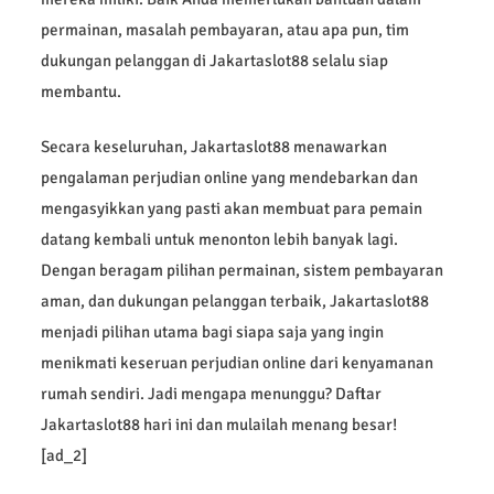
permainan, masalah pembayaran, atau apa pun, tim
dukungan pelanggan di Jakartaslot88 selalu siap
membantu.
Secara keseluruhan, Jakartaslot88 menawarkan
pengalaman perjudian online yang mendebarkan dan
mengasyikkan yang pasti akan membuat para pemain
datang kembali untuk menonton lebih banyak lagi.
Dengan beragam pilihan permainan, sistem pembayaran
aman, dan dukungan pelanggan terbaik, Jakartaslot88
menjadi pilihan utama bagi siapa saja yang ingin
menikmati keseruan perjudian online dari kenyamanan
rumah sendiri. Jadi mengapa menunggu? Daftar
Jakartaslot88 hari ini dan mulailah menang besar!
[ad_2]