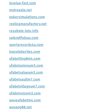
levelup-fast.com
mytreepla.net
pokersimulations.com
replicamanufactory.net
rezultate-loto.info
splendifulous.com
sportsrecords4u.com
topceleberites.com
ufabetting8m4.com
ufabetunionum3.com
ufabetvalueum3.com
ufabetvaultm7.com
ufabetvillageum7.com
ufabetvoicem3.com
waveufabetm4.com
wayang88.net