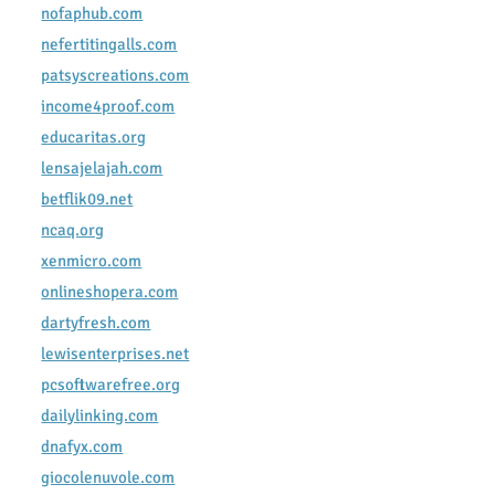
nofaphub.com
nefertitingalls.com
patsyscreations.com
income4proof.com
educaritas.org
lensajelajah.com
betflik09.net
ncaq.org
xenmicro.com
onlineshopera.com
dartyfresh.com
lewisenterprises.net
pcsoftwarefree.org
dailylinking.com
dnafyx.com
giocolenuvole.com