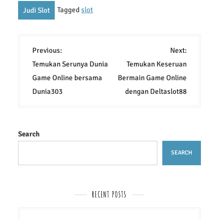
Tagged
slot
Judi Slot
P
Previous:
Next:
o
Temukan Serunya Dunia
Temukan Keseruan
s
Game Online bersama
Bermain Game Online
t
Dunia303
dengan Deltaslot88
n
a
v
Search
i
SEARCH
g
a
t
RECENT POSTS
i