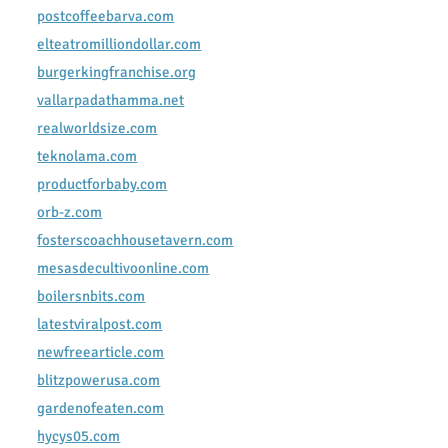
postcoffeebarva.com
elteatromilliondollar.com
burgerkingfranchise.org
vallarpadathamma.net
realworldsize.com
teknolama.com
productforbaby.com
orb-z.com
fosterscoachhousetavern.com
mesasdecultivoonline.com
boilersnbits.com
latestviralpost.com
newfreearticle.com
blitzpowerusa.com
gardenofeaten.com
hycys05.com