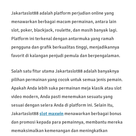
Jakartaslot88 adalah platform perjudian online yang
menawarkan berbagai macam permainan, antara lain
slot, poker, blackjack, roulette, dan masih banyak lagi.
Platform ini terkenal dengan antarmuka yang ramah
pengguna dan grafik berkualitas tinggi, menjadikannya
favorit di kalangan penjudi pemula dan berpengalaman.
Salah satu fitur utama Jakartaslot88 adalah banyaknya
pilihan permainan yang cocok untuk semua jenis pemain.
Apakah Anda lebih suka permainan meja klasik atau slot
video modern, Anda pasti menemukan sesuatu yang
sesuai dengan selera Anda di platform ini. Selain itu,
Jakartaslot88
slot maxwin
menawarkan berbagai bonus
dan promosi kepada para pemainnya, membantu mereka
memaksimalkan kemenangan dan meningkatkan