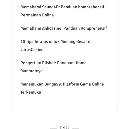
o
Memahami Saung4D: Panduan Komprehensif
n
Permainan Online
Memahami Ahlicasino: Panduan Komprehensif
10 Tips Teratas untuk Menang Besar di
JurusCasino
Pengertian Plisbet: Panduan Utama
Manfaatnya
Menemukan Bunga99: Platform Game Online
Terkemuka
LINKS