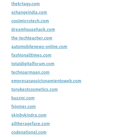
thekrtagy.com
xchangeindia.com
coolmicrotech.com
dreamhousehack.com
the-techteacher.com
automobilenews-online.com
fashionalltimes.com
totaldigitalforum.com
technoarmaan.com
empresasposicionamientoweb.com
tonybestcosmetics.com
buzznc.com
fxjoiner.com
skinbykindra.com
alltherageface.com
codenational.com