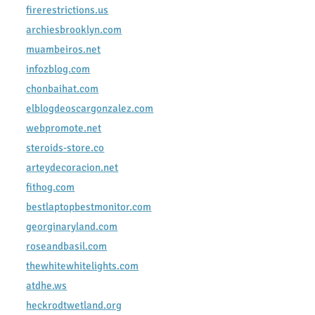
firerestrictions.us
archiesbrooklyn.com
muambeiros.net
infozblog.com
chonbaihat.com
elblogdeoscargonzalez.com
webpromote.net
steroids-store.co
arteydecoracion.net
fithog.com
bestlaptopbestmonitor.com
georginaryland.com
roseandbasil.com
thewhitewhitelights.com
atdhe.ws
heckrodtwetland.org