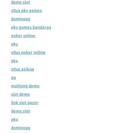
demo slot
situs pkv games
dominoqq
pkv games bandarqq
poker online
pkv
situs poker online
pkv
situs asikqq
qq
mahjong demo
slot demo
link slot gacor
demo slot
pkv
dominoqq