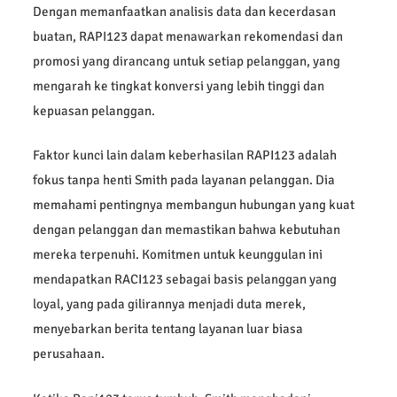
Dengan memanfaatkan analisis data dan kecerdasan
buatan, RAPI123 dapat menawarkan rekomendasi dan
promosi yang dirancang untuk setiap pelanggan, yang
mengarah ke tingkat konversi yang lebih tinggi dan
kepuasan pelanggan.
Faktor kunci lain dalam keberhasilan RAPI123 adalah
fokus tanpa henti Smith pada layanan pelanggan. Dia
memahami pentingnya membangun hubungan yang kuat
dengan pelanggan dan memastikan bahwa kebutuhan
mereka terpenuhi. Komitmen untuk keunggulan ini
mendapatkan RACI123 sebagai basis pelanggan yang
loyal, yang pada gilirannya menjadi duta merek,
menyebarkan berita tentang layanan luar biasa
perusahaan.