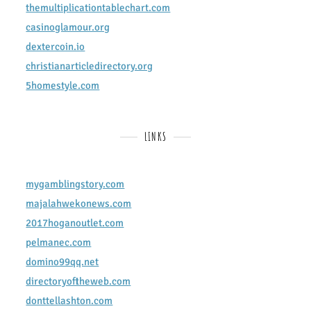
themultiplicationtablechart.com
casinoglamour.org
dextercoin.io
christianarticledirectory.org
5homestyle.com
LINKS
mygamblingstory.com
majalahwekonews.com
2017hoganoutlet.com
pelmanec.com
domino99qq.net
directoryoftheweb.com
donttellashton.com