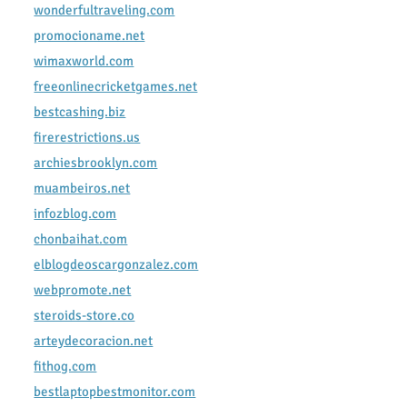
wonderfultraveling.com
promocioname.net
wimaxworld.com
freeonlinecricketgames.net
bestcashing.biz
firerestrictions.us
archiesbrooklyn.com
muambeiros.net
infozblog.com
chonbaihat.com
elblogdeoscargonzalez.com
webpromote.net
steroids-store.co
arteydecoracion.net
fithog.com
bestlaptopbestmonitor.com