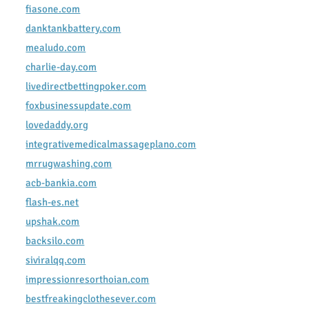
fiasone.com
danktankbattery.com
mealudo.com
charlie-day.com
livedirectbettingpoker.com
foxbusinessupdate.com
lovedaddy.org
integrativemedicalmassageplano.com
mrrugwashing.com
acb-bankia.com
flash-es.net
upshak.com
backsilo.com
siviralqq.com
impressionresorthoian.com
bestfreakingclothesever.com