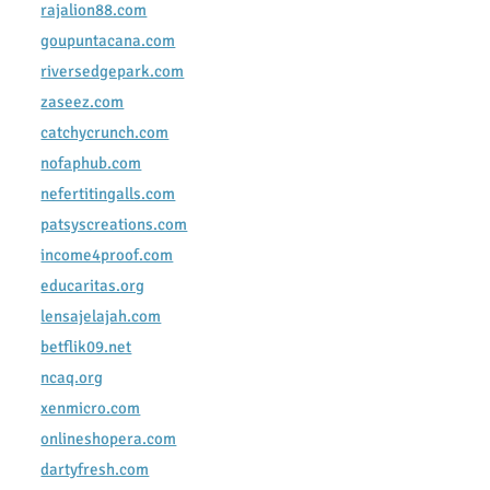
rajalion88.com
goupuntacana.com
riversedgepark.com
zaseez.com
catchycrunch.com
nofaphub.com
nefertitingalls.com
patsyscreations.com
income4proof.com
educaritas.org
lensajelajah.com
betflik09.net
ncaq.org
xenmicro.com
onlineshopera.com
dartyfresh.com