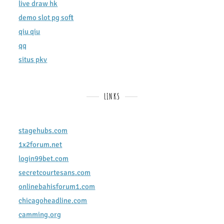
live draw hk
demo slot pg soft
qiu qiu
qq
situs pkv
LINKS
stagehubs.com
1x2forum.net
login99bet.com
secretcourtesans.com
onlinebahisforum1.com
chicagoheadline.com
camming.org