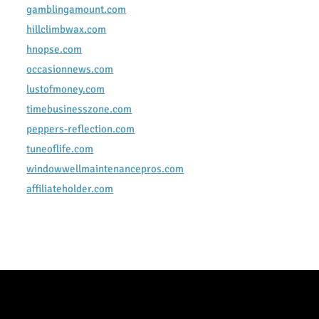
gamblingamount.com
hillclimbwax.com
hnopse.com
occasionnews.com
lustofmoney.com
timebusinesszone.com
peppers-reflection.com
tuneoflife.com
windowwellmaintenancepros.com
affiliateholder.com