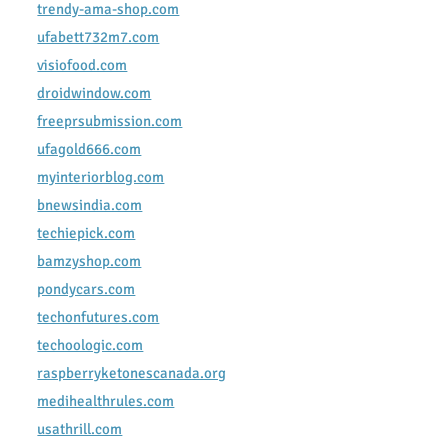
trendy-ama-shop.com
ufabett732m7.com
visiofood.com
droidwindow.com
freeprsubmission.com
ufagold666.com
myinteriorblog.com
bnewsindia.com
techiepick.com
bamzyshop.com
pondycars.com
techonfutures.com
techoologic.com
raspberryketonescanada.org
medihealthrules.com
usathrill.com