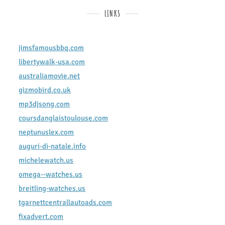
LINKS
jimsfamousbbq.com
libertywalk-usa.com
australiamovie.net
gizmobird.co.uk
mp3djsong.com
coursdanglaistoulouse.com
neptunuslex.com
auguri-di-natale.info
michelewatch.us
omega--watches.us
breitling-watches.us
tgarnettcentrallautoads.com
fixadvert.com