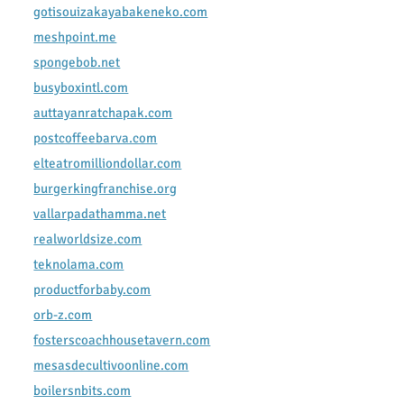
gotisouizakayabakeneko.com
meshpoint.me
spongebob.net
busyboxintl.com
auttayanratchapak.com
postcoffeebarva.com
elteatromilliondollar.com
burgerkingfranchise.org
vallarpadathamma.net
realworldsize.com
teknolama.com
productforbaby.com
orb-z.com
fosterscoachhousetavern.com
mesasdecultivoonline.com
boilersnbits.com